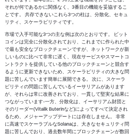
それが何であるかに関係なく、3番目の機能を妥協するこ
とです。 共存できないこれら3つの柱は、分散化、セキュ
リティ、スケーラビリティです。
市場で入手可能な3つの主な例は次のとおりです。 ビット
コインは完全に分散化されており、これまでに作られた中
で最も安全なブロックチェーンですが、ネットワークが新
しいものに比べて非常に遅く、現在サービスやスマートコ
ントラクトを提供している他のブロックチェーンと競合す
るように更新できないため、スケーラビリティの大きな問
題に苦しんでいます簡単に展開できる。 次に、スケーラ
ビリティの問題に苦しんでいるイーサリアムがあります
が、それらは常に改善されており、一貫して堅実な結果に
つながっています-一方、分散化は、イーサリアム財団と
そのリーダー(Vitalik Buterinなど)によってすべて決定され
るため、メジャーアップデートには存在しません。 非常
に高速でスケーラブルなSolanaは、大きなセキュリティ問
題に苦しんでおり、過去数年間にブロックチェーンが数回