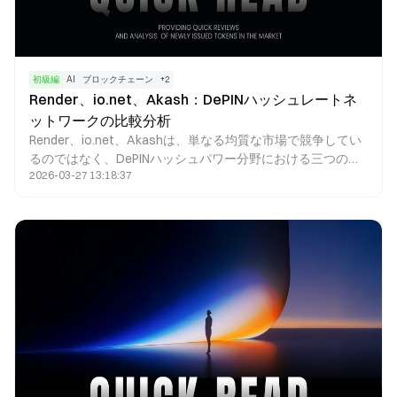
初級編
AI
ブロックチェーン
+
2
Render、io.net、Akash：DePINハッシュレートネ
ットワークの比較分析
Render、io.net、Akashは、単なる均質な市場で競争してい
るのではなく、DePINハッシュパワー分野における三つの異
2026-03-27 13:18:37
なるアプローチを体現しています。それぞれが独自の技術路
線を進んでおり、GPUレンダリング、AIハッシュパワーのオ
ーケストレーション、分散型クラウドコンピューティングと
いう特徴があります。Renderは、高品質なGPUレンダリング
タスクの提供に注力し、結果検証や強固なクリエイターエコ
システムの構築を重視しています。io.netはAIモデルのトレ
ーニングと推論に特化し、大規模なGPUオーケストレーショ
ンとコスト最適化を主な強みとしています。Akashは多用途
な分散型クラウドマーケットプレイスを確立し、競争入札メ
カニズムにより低コストのコンピューティングリソースを提
供しています。