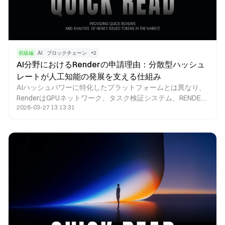
初級編
AI
ブロックチェーン
+
2
AI分野におけるRenderの申請理由：分散型ハッシュ
レートが人工知能の発展を支える仕組み
AIハッシュパワーに特化したプラットフォームとは異なり、
RenderはGPUネットワーク、タスク検証システム、RENDER
2026-03-27 13:13:31
トークンインセンティブモデルを組み合わせている点が際立
っています。この構成により、Renderは特定のAIシナリオ、
特にグラフィックス計算を必要とするAIアプリケーションに
おいて、優れた適応性と柔軟性を提供します。