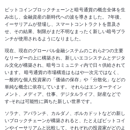
ビットコインブロックチェーンと暗号通貨の概念全体を生
み出し、金融資産の新時代への波を導きました。 7年後、
イーサリアムが登場し、スマートコントラクトを普及さ
せ、その結果、制限がまだ不明なまったく新しい暗号ブラ
ンチが使用されるようになりました。
現在、現在のグローバル金融システムのこれら2つの主要
なリーダーの上に構築され、新しいエコシステムとデジタ
ル文化が構築され、暗号コミュニティ内で日々供給されて
います。 暗号通貨の市場構造はもはや一次元ではなく、
一般的な個人投資家の「価値の保存」や「分散化」などの
単純な概念に依存しています。 それらはエンターテイン
メント、メディア、仕事、デジタルライフ、財産などで
す-それは可能性に満ちた新しい世界です。
ソラナ、アバランチ、カルダノ、ポルカドットなどの新し
いブロックチェーンが構築されると、たとえばビットコイ
ンやイーサリアムと比較して、それぞれの投資家がどのよ