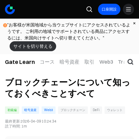
口座開設
"お客様が米国地域から当ウェブサイトにアクセスされているよ
うです。 ご利用の地域でサポートされている商品にアクセスす
るには、米国向けサイトへ切り替えてください。"
サイトを切り替える
Gate Learn
コース
暗号資産
取引
Web3
TradFi
ブロックチェーンについて知っ
ておくべきことすべて
初級編
暗号資産
Web3
ブロックチェーン
DeFi
ウォレット
最終更新
2026-04-09 10:24:34
読了時間
:
1m