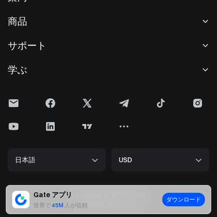
当社について
商品
採用情報
P2P
サポート
ニュースルーム
交換 & ブロック取引
VIP特典
F1 Oracle Red Bull Racing 公式スポンサー
学ぶ
現物取引
機関向けサービス
利用規約
アカデミー
証拠金取引
フィードバック
リスク警告
Gateニュース
投資センター
お知らせ
プライバシー規約
Gateブログ
ETF
手数料
クッキーポリシー
暗号貨百科事典
先物
ヘルプセンター
メディアキット
Gateリサーチ
CFD
日本語
USD
上場申請
準備金証明
ビットコイン半減期
株式
スマートコントラクトセキュリティ
ライセンス
ETHアップグレード
Alpha
開発者（API）
セキュリティ
Gate アプリ
Copyright © 2013-2026.
ダウンロード
ビッグデータ
Gate Pay
All Right Reserved.
世界で
45M
人が信頼
認証検索
GateToken (GT)