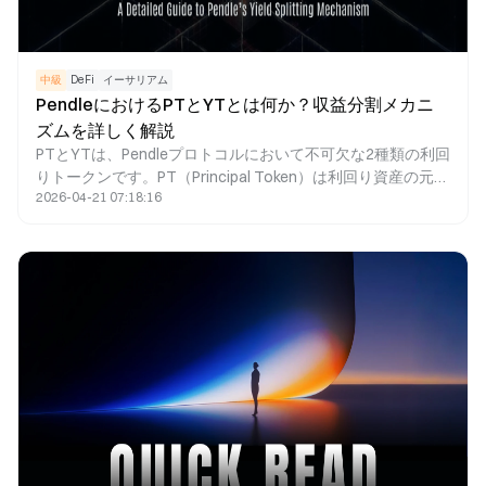
中級
DeFi
イーサリアム
PendleにおけるPTとYTとは何か？収益分割メカニ
ズムを詳しく解説
PTとYTは、Pendleプロトコルにおいて不可欠な2種類の利回
りトークンです。PT（Principal Token）は利回り資産の元本
2026-04-21 07:18:16
を表し、通常は割引価格で取引され、満期日に額面で償還さ
れます。YT（Yield Token）は資産の将来利回りを受け取る
権利を示し、予想収益を狙って取引することができます。
Pendleは利回り資産をPTとYTに分割することで、DeFi領域
に利回り取引のマーケットプレイスを構築しました。これに
より、ユーザーは固定利回りの確保、利回り変動への投機、
および利回りリスクの管理が可能となります。