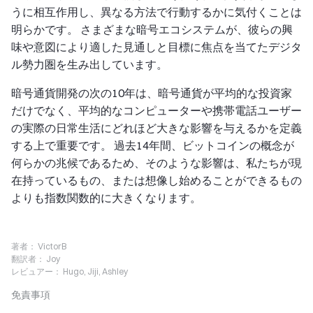
うに相互作用し、異なる方法で行動するかに気付くことは
明らかです。 さまざまな暗号エコシステムが、彼らの興
味や意図により適した見通しと目標に焦点を当てたデジタ
ル勢力圏を生み出しています。
暗号通貨開発の次の10年は、暗号通貨が平均的な投資家
だけでなく、平均的なコンピューターや携帯電話ユーザー
の実際の日常生活にどれほど大きな影響を与えるかを定義
する上で重要です。 過去14年間、ビットコインの概念が
何らかの兆候であるため、そのような影響は、私たちが現
在持っているもの、または想像し始めることができるもの
よりも指数関数的に大きくなります。
著者：
VictorB
翻訳者：
Joy
レビュアー：
Hugo, Jiji, Ashley
免責事項