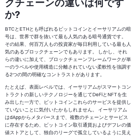
クチェーンの違いは何です
か?
BTCとETHとも呼ばれるビットコインとイーサリアムの暗
号は、世界で群を抜いて最も人気のある暗号通貨です。
その結果、何百万人もの投資家が毎日利用している最も人
気のあるブロックチェーンでもあります。 しかし、それ
らの違いに加えて、ブロックチェーンフレームワークが単
一のラベルや使用構造に分離されていない柔軟性を強調す
る2つの間の明確なコントラストがあります。
たとえば、表面レベルでは、イーサリアムがスマートコン
トラクトの新しいテクノロジーを通じてDeFiとNFTを生
み出した一方で、ビットコインこれらのサービスを提供し
ていないことに気付いたかもしれません。 イーサリアム
はdAppからメタバースまで、複数のチェーンとサービス
に存在するため、ビットコイン取引通貨およびデフレの価
値ストアとして、独自のリーグで孤立しているように見え