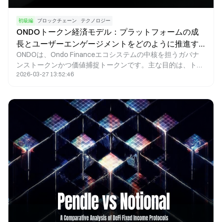
初級編
ブロックチェーン
テクノロジー
ONDOトークン経済モデル：プラットフォームの成
長とユーザーエンゲージメントをどのように推進す
ONDOは、Ondo Financeエコシステムの中核を担うガバナ
るのか
ンストークンかつ価値捕捉トークンです。主な目的は、トー
2026-03-27 13:52:46
クンインセンティブの仕組みを活用し、従来型金融資産
（RWA）とDeFiエコシステムをシームレスに統合すること
で、オンチェーン資産運用や収益プロダクトの大規模な成長
を促進することにあります。