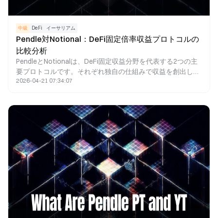
中級
DeFi
イーサリアム
Pendle対Notional：DeFi固定倍率収益プロトコルの
比較分析
PendleとNotionalは、DeFi固定収益分野を代表する2つの主
要プロトコルです。それぞれ独自の仕組みで収益を創出して
2026-04-21 07:34:07
います。Pendleは、PTとYTのイールド分離モデルにより、
固定収益や利回り取引機能を提供します。一方、Notional
は、固定金利のレンディングマーケットプレイスを通じて、
ユーザーが借入金利をロックできるようにしています。比較
すると、Pendleは収益資産管理や金利取引に最適であり、
Notionalは固定金利レンディングに特化しています。両者
は、プロダクト構造、流動性設計、ターゲットユーザー層に
おいて独自のアプローチを持ち、DeFi固定収益市場の発展を
牽引しています。