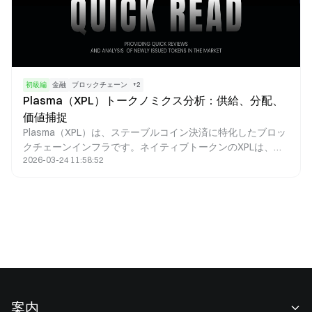
初級編
金融
ブロックチェーン
+
2
Plasma（XPL）トークノミクス分析：供給、分配、
価値捕捉
Plasma（XPL）は、ステーブルコイン決済に特化したブロッ
クチェーンインフラです。ネイティブトークンのXPLは、ガ
2026-03-24 11:58:52
ス料金の支払い、バリデータへのインセンティブ、ガバナン
スへの参加、価値の捕捉といった、ネットワーク内で重要な
機能を果たします。XPLのトークノミクスは高頻度決済に最
適化されており、インフレ型の分配と手数料バーンの仕組み
を組み合わせることで、ネットワークの拡大と資産の希少性
の間に持続的なバランスを実現しています。
案内