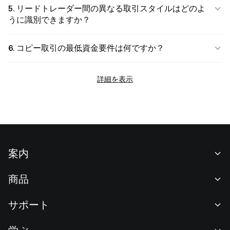
5. リードトレーダー間の異なる取引スタイルはどのよ
うに識別できますか？
6. コピー取引の最低資金要件は何ですか？
詳細を表示
案内
当社について
商品
採用情報
P2P
サポート
ニュースルーム
交換 & ブロック取引
VIP特典
F1 Oracle Red Bull Racing 公式スポンサー