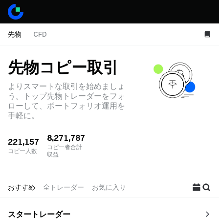
先物
CFD
先物コピー取引
よりスマートな取引を始めましょ
う。トップ先物トレーダーをフォ
ローして、ポートフォリオ運用を
手軽に。
8,271,787
221,157
コピー者合計
コピー人数
収益
おすすめ
全トレーダー
お気に入り
スタートレーダー