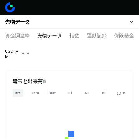
先物データ
資金調達率
先物データ
指数
運動記録
保険基金残
USDT-
M
建玉と出来高
5m
15m
30m
1H
4H
8H
1D