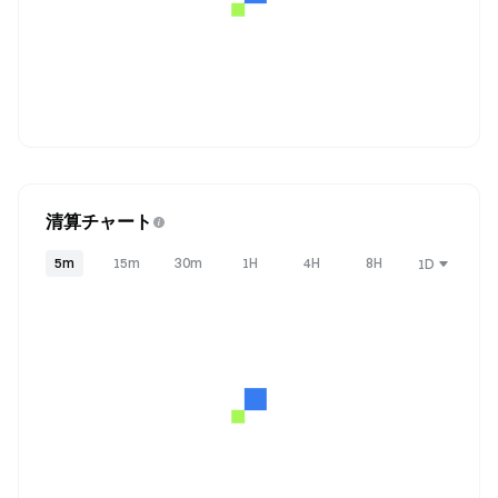
清算チャート
5m
15m
30m
1H
4H
8H
1D