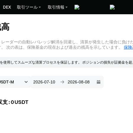
DEX
取引ツール
取引情報
残高
トレーダーの自動レバレッジ解消を回避し、清算が発生した場合に負けた
す。 次の表は、保険基金の現在および過去の残高を示しています。
保険
基金を使用してスムーズな清算プロセスを保証します。 ポジションの損失が証拠金を
清算剰余金により増加します。 清算が発生すると、注文は破産価格で出され、市場
余剰金は保険基金に入ります。
収支
:
0
USDT