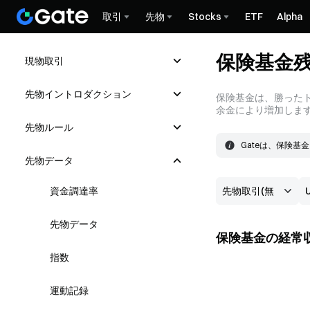
取引
先物
Stocks
ETF
Alpha
保険基金
現物取引
先物イントロダクション
保険基金は、勝った
余金により増加しま
先物ルール
Gateは、保険
保険基金は、主に
先物データ
結果として生じる
資金調達率
先物データ
保険基金の経常
指数
運動記録