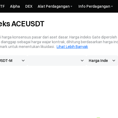
ETF
Alpha
DEX
Alat Perdagangan
Info Perdagangan
deks ACEUSDT
 harga konsensus pasar dari aset dasar. Harga indeks Gate diperoleh d
ianggap sebagai harga wajar kontrak, dihitung berdasarkan harga ind
ark untuk menentukan likuidasi.
Lihat Lebih Banyak