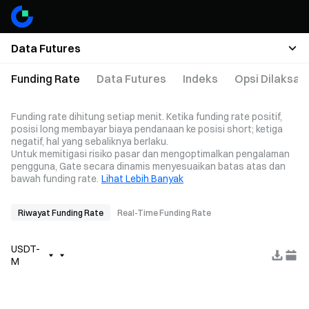
Data Futures
Funding Rate
Data Futures
Indeks
Opsi Dilaksa
Funding rate dihitung setiap menit. Ketika funding rate positif,
posisi long membayar biaya pendanaan ke posisi short; ketiga
negatif, hal yang sebaliknya berlaku.
Untuk memitigasi risiko pasar dan mengoptimalkan pengalaman
pengguna, Gate secara dinamis menyesuaikan batas atas dan
bawah funding rate.
Lihat Lebih Banyak
Riwayat Funding Rate
Real-Time Funding Rate
USDT-
M