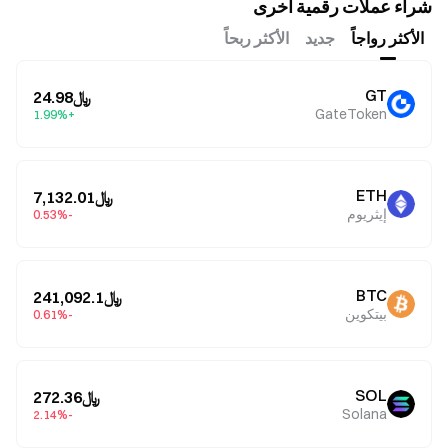
شراء عملات رقمية أخرى
الأكثر رواجاً
جديد
الأكثر ربحاً
GT
﷼24.98
GateToken
+1.99%
ETH
﷼7,132.01
إيثريوم
-0.53%
BTC
﷼241,092.1
بيتكوين
-0.61%
SOL
﷼272.36
Solana
-2.14%