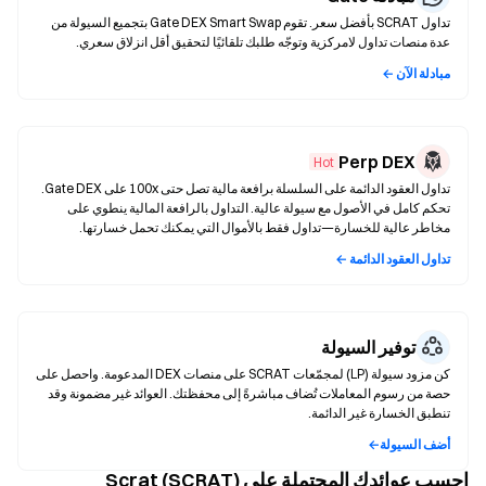
تداول SCRAT بأفضل سعر. تقوم Gate DEX Smart Swap بتجميع السيولة من
عدة منصات تداول لامركزية وتوجّه طلبك تلقائيًا لتحقيق أقل انزلاق سعري.
مبادلة الآن ←
Perp DEX
Hot
تداول العقود الدائمة على السلسلة برافعة مالية تصل حتى 100x على Gate DEX.
تحكم كامل في الأصول مع سيولة عالية. التداول بالرافعة المالية ينطوي على
مخاطر عالية للخسارة—تداول فقط بالأموال التي يمكنك تحمل خسارتها.
تداول العقود الدائمة ←
توفير السيولة
كن مزود سيولة (LP) لمجمّعات SCRAT على منصات DEX المدعومة. واحصل على
حصة من رسوم المعاملات تُضاف مباشرةً إلى محفظتك. العوائد غير مضمونة وقد
تنطبق الخسارة غير الدائمة.
أضف السيولة←
احسب عوائدك المحتملة على Scrat (SCRAT)