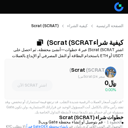
الصفحة الرئيسية
كيفية الشراء
Scrat (SCRAT)
كيفية شراءScrat (SCRAT)
اشترِ Scrat (SCRAT) عبر 4 خطوات—أنشئ محفظة، ثم احصل على
USDT أو ETH باستخدام البطاقة أو النقل المصرفي أو الإيداع بالعملات
الرقمية، وبعدها قم بمبادلة العملة إلى SCRAT على منصة تداول لامركزية.
قارن بين طرق التمويل، واطلع على رسوم الغاز والانزلاق السعري قبل
)
Scrat
(
SCRAT
التأكيد، وتعرّف على كيفية تخزين SCRAT بأمان. تختلف الإتاحة والرسوم
سعر Scrat (24س)
حسب الشبكة ومزود الخدمة.
﷼0
اشترِ SCRAT الآن
0.00%
*
قد تكون أسعار العملات الرقمية شديدة التقلب. قد ترتفع قيمة استثمارك أو تنخفض، وقد
تفقد رأس مالك بالكامل. أنت المسؤول الوحيد عن قراراتك الاستثمارية، ولن تكون Gate
مسؤولة عن أي خسائر يتم تكبدها نتيجة لأنشطة التداول الخاصة بك.
خطوات شراء Scrat (SCRAT)
الخطوة 1 –
قم بتوصيل أو إنشاء محفظة Gate ويب3
الوصول إلى الويب اللامركزي بأمان. قم
بإنشاء محفظة Gate DEX فوراً
(لا يتطلب KYC