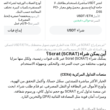
اشترِ USDT مباشرةً باستخدام بطاقتك. لا
أودع العملات الورقية لشراء العملات
حاجة لإيداع مسبق. محميّ وفق معيار PCI-
المستقرة بكميات كبيرة. تختلف مدة
DSS.
المعالجة حسب البنك.
USDT / ETH
منخفضة / صفرية (تختلف
الأصل
الرسوم
المصرف)
حوالي دقيقتين
السرعة
1–3 أيام عمل
السرعة
شراء USDT
إيداع فيات
* لم يتم إدراج SCRAT في CEX. هذه الطرق تقوم بتمويل محفظتك بـUSDT/ETH لتتمكن
من المبادلة على DEX. الرسوم والسرعات تقديرية وقد تختلف.
أين يمكن شراء Scrat (SCRAT)؟
يمكنك شراء Scrat (SCRAT) عبر ثلاث قنوات رئيسية، ولكل منها مزايا
وعيوب مختلفة من حيث السرعة، والتحكم، وسهولة الاستخدام.
منصات التداول المركزية (CEXs)
الخيار الأكثر مباشرة للمبتدئين. سجّل حسابًا، وأكمل التحقق من الهوية،
وأودِع الأموال عبر البطاقة أو النقل المصرفي، ثم قدّم طلب شراء. ابحث
عن منصة تداول تُدرج SCRAT مع حجم تداول كافٍ، ورسوم شفافة،
وميزات أمان قوية مثل المصادقة الثنائية (2FA) والتخزين البارد.
محافظ العملات الرقمية