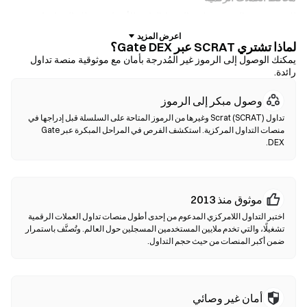
للمستخدمين الذين يفضلون الحفظ الذاتي للأصول. تتيح لك المحافظ غير
الوصائية الاحتفاظ بمفاتيحك الخاصة وإجراء مبادلة الرموز مباشرة داخل
لماذا تشتري SCRAT عبر Gate DEX؟
واجهة المحفظة. كما تدعم بعض المحافظ الإيداع بالعملات الورقية، مما يتيح
لك شراء SCRAT باستخدام بطاقة ائتمان دون الحاجة إلى المرور عبر
يمكنك الوصول إلى الرموز غير المُدرجة بأمان مع موثوقية منصة تداول
رائدة.
منصة تداول أولًا. احرص دائمًا على نسخ عبارة الأولية احتياطيًا والتحقق من
عناوين العقود قبل تأكيد أي معاملة.
وصول مبكر إلى الرموز
تداول Scrat (SCRAT) وغيرها من الرموز المتاحة على السلسلة قبل إدراجها في
منصات التداول اللامركزية (DEXs)
منصات التداول المركزية. استكشف الفرص في المراحل المبكرة عبر Gate
تداول مباشرة بين الأفراد دون وسطاء. تستخدم منصات الـDEXs العقود
DEX.
الذكية لتنفيذ عمليات المبادلة على السلسلة—دون الحاجة للتسجيل أو
التحقق من الهوية. قم بتوصيل محفظة متوافقة، اختر زوج الرموز الخاص
بك، واختر نسبة الانزلاق السعري، ثم أكد عملية المبادلة. يرجى ملاحظة أن
موثوق منذ 2013
هناك رسوم غاز مطبقة، وقد تختلف الأسعار عن الأسواق المركزية بسبب
عمق السيولة. تحدث أغلب أنشطة DEX على سلاسل متوافقة مع EVM
اختبر التداول اللامركزي المدعوم من إحدى أطول منصات تداول العملات الرقمية
مثل Ethereum ،BNB Chain وPolygon.
تشغيلًا، والتي تخدم ملايين المستخدمين المسجلين حول العالم. وتُصنَّف باستمرار
ضمن أكبر المنصات من حيث حجم التداول.
أمان غير وصائي