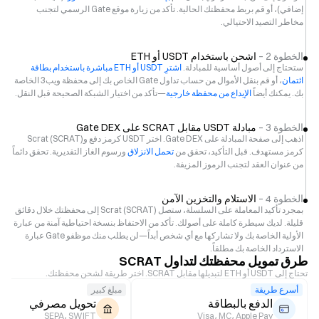
إضافي)، أو قم بربط محفظتك الحالية. تأكد من زيارة موقع Gate الرسمي لتجنب
مخاطر التصيد الاحتيالي.
الخطوة 2 –
اشحن باستخدام USDT أو ETH
ستحتاج إلى أصول أساسية للمبادلة.
اشترِ USDT أو ETH مباشرة باستخدام بطاقة
ائتمان
، أو قم بنقل الأموال من حساب تداول Gate الخاص بك إلى محفظة ويب3 الخاصة
بك. يمكنك أيضاً
الإيداع من محفظة خارجية
—تأكد من اختيار الشبكة الصحيحة قبل النقل.
الخطوة 3 –
مبادلة USDT مقابل SCRAT على Gate DEX
اذهب إلى صفحة المبادلة على Gate DEX. اختر USDT كرمز دفع وScrat (SCRAT)
كرمز مستهدف. قبل التأكيد، تحقق من
تحمل الانزلاق
ورسوم الغاز التقديرية. تحقق دائماً
من عنوان العقد لتجنب الرموز المزيفة.
الخطوة 4 –
الاستلام والتخزين الآمن
بمجرد تأكيد المعاملة على السلسلة، ستصل Scrat (SCRAT) إلى محفظتك خلال دقائق
قليلة. لديك سيطرة كاملة على أصولك. تأكد من الاحتفاظ بنسخة احتياطية آمنة من عبارة
الأولية الخاصة بك ولا تشاركها مع أي شخص أبداً—لن يطلب منك موظفو Gate عبارة
الاسترداد الخاصة بك مطلقاً.
طرق تمويل محفظتك لتداول SCRAT
تحتاج إلى USDT أو ETH لتبديلها مقابل SCRAT. اختر طريقة لشحن محفظتك.
أسرع طريقة
مبلغ كبير
الدفع بالبطاقة
تحويل مصرفي
SEPA، SWIFT
Visa، MC، Apple Pay