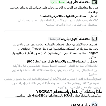
محفظة خارجية
الحفظ الذاتي
قم بربط محافظك غير الوصائية الحالية. تحكّم كامل في أصولك مع توافق قياسي
مع EVM.
الأفضل لـ:
مستخدمي التطبيقات اللامركزية المتعددة
*
ملاحظة: يجب عليك إدارة عبارة الاسترداد الخاصة بك بنفسك. يعتمد أمان
المحفظة على جهازك وإعدادات إضافة المتصفح.
محفظة أجهزة باردة
غير متصل
أقصى درجات الأمان من خلال الاحتفاظ بالمفاتيح الخاصة دون اتصال بالإنترنت
وفي بيئة معزولة عن الشبكة. متوافق مع أجهزة مثل Ledger، Trezor أو
Tangem. مثالي للمستخدمين الذين يفضّلون الأمان طويل الأجل على الوصول
المتكرر.
الأفضل لـ:
المقتنيات الكبيرة والاحتفاظ طويل الأمد (HODLing)
*
ملاحظة: أقل ملاءمة للتداول النشط. احتفِظ بنسخة احتياطية من عبارة الأولية
دون اتصال بالإنترنت، ولا تقم بتخزينها رقميًا مطلقًا (لا لقطات شاشة ولا تخزين
سحابي).
* نصائح أمنية احترافية: لا تشارك عبارة الأولية أو المفاتيح الخاصة الخاصة بك مع أي شخص
—فموظفو Gate لن يطلبوا منك هذه المعلومات أبدًا. احرص دائمًا على إجراء تحويل
تجريبي بمبلغ صغير قبل نقل مبالغ كبيرة.
ماذا يمكنك أن تفعل باستخدام SCRAT؟
استكشف ما يمكنك فعله بـSCRAT باستخدام أدوات Gate DEX على السلسلة.
مبادلة Gate