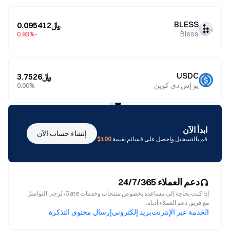
BLESS
﷼0.095412
Bless
-0.93%
USDC
﷼3.7526
يو إس دي كوين
0.00%
ابدأ الآن
إنشاء حساب الآن
قم بالتسجيل واحصل على قسائم بقيمة
100$
دعم العملاء 24/7/365
إذا كنت بحاجة إلى مساعدة بخصوص منتجات وخدمات Gate، يُرجى التواصل
مع فريق دعم العملاء أدناه.
الخدمة عبر الإنترنت
بريد إلكتروني
إرسال محتوى التذكرة