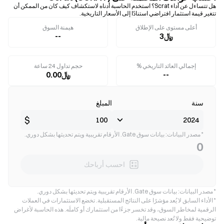
هل تتساءل عن أداء Scrat؟ استخدم الحاسبة أدناه لاستكشاف كيف كان من الممكن أن
تتغير قيمة استثمار افتراضي استنادًا إلى الأسعار التاريخية.
أعلى مستوى على الإطلاق
هيمنة السوق
﷼3
--
إجمالي العائد التاريخي %
حجم تداول 24 ساعة
--
﷼0.00
سنة
المبلغ
$
* مصدر البيانات: بيانات سوق Gate. الأرقام تقريبية ويتم تحديثها بشكل دوري.
0
احسب أرباحك
* مصدر البيانات: بيانات سوق Gate. الأرقام تقريبية ويتم تحديثها بشكل دوري.
* الأداء السابق لا يُعد مؤشرًا على النتائج المستقبلية. تخضع الاستثمارات في العملات
الرقمية لمخاطر السوق، وقد تخسر جزءًا من استثمارك أو كاملَه. هذه الحاسبة لأغراض
توضيحية فقط ولا تُعد نصيحة مالية.