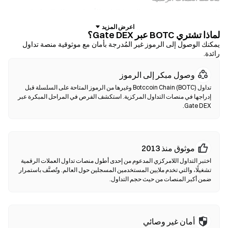
للمستخدمين الذين يفضلون الحفظ الذاتي للأصول. تتيح لك المحافظ غير
الوصائية الاحتفاظ بمفاتيحك الخاصة وإجراء مبادلة الرموز مباشرة داخل
لماذا تشتري BOTC عبر Gate DEX؟
واجهة المحفظة. كما تدعم بعض المحافظ الإيداع بالعملات الورقية، مما يتيح
يمكنك الوصول إلى الرموز غير المُدرجة بأمان مع موثوقية منصة تداول
لك شراء BOTC باستخدام بطاقة ائتمان دون الحاجة إلى المرور عبر منصة
رائدة.
تداول أولًا. احرص دائمًا على نسخ عبارة الأولية احتياطيًا والتحقق من عناوين
العقود قبل تأكيد أي معاملة.
وصول مبكر إلى الرموز
تداول Botccoin Chain (BOTC) وغيرها من الرموز المتاحة على السلسلة قبل
منصات التداول اللامركزية (DEXs)
إدراجها في منصات التداول المركزية. استكشف الفرص في المراحل المبكرة عبر
تداول مباشرة بين الأفراد دون وسطاء. تستخدم منصات الـDEXs العقود
Gate DEX.
الذكية لتنفيذ عمليات المبادلة على السلسلة—دون الحاجة للتسجيل أو
التحقق من الهوية. قم بتوصيل محفظة متوافقة، اختر زوج الرموز الخاص
بك، واختر نسبة الانزلاق السعري، ثم أكد عملية المبادلة. يرجى ملاحظة أن
موثوق منذ 2013
هناك رسوم غاز مطبقة، وقد تختلف الأسعار عن الأسواق المركزية بسبب
عمق السيولة. تحدث أغلب أنشطة DEX على سلاسل متوافقة مع EVM
اختبر التداول اللامركزي المدعوم من إحدى أطول منصات تداول العملات الرقمية
مثل Ethereum ،BNB Chain وPolygon.
تشغيلًا، والتي تخدم ملايين المستخدمين المسجلين حول العالم. وتُصنَّف باستمرار
ضمن أكبر المنصات من حيث حجم التداول.
أمان غير وصائي