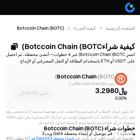
الصفحة الرئيسية
كيفية الشراء
Botccoin Chain (BOTC)
كيفية شراءBotccoin Chain (BOTC)
اشترِ Botccoin Chain (BOTC) عبر 4 خطوات—أنشئ محفظة، ثم احصل
على USDT أو ETH باستخدام البطاقة أو النقل المصرفي أو الإيداع
بالعملات الرقمية، وبعدها قم بمبادلة العملة إلى BOTC على منصة تداول
لامركزية. قارن بين طرق التمويل، واطلع على رسوم الغاز والانزلاق
)
Botccoin Chain
(
BOTC
السعري قبل التأكيد، وتعرّف على كيفية تخزين BOTC بأمان. تختلف الإتاحة
سعر Botccoin Chain (24س)
والرسوم حسب الشبكة ومزود الخدمة.
﷼3.2980
اشترِ BOTC الآن
0.00%
*
قد تكون أسعار العملات الرقمية شديدة التقلب. قد ترتفع قيمة استثمارك أو تنخفض، وقد
تفقد رأس مالك بالكامل. أنت المسؤول الوحيد عن قراراتك الاستثمارية، ولن تكون Gate
مسؤولة عن أي خسائر يتم تكبدها نتيجة لأنشطة التداول الخاصة بك.
خطوات شراء Botccoin Chain (BOTC)
الخطوة 1 –
قم بتوصيل أو إنشاء محفظة Gate ويب3
الوصول إلى الويب اللامركزي بأمان. قم
بإنشاء محفظة Gate DEX فوراً
(لا يتطلب KYC