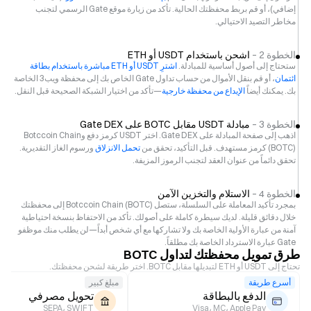
إضافي)، أو قم بربط محفظتك الحالية. تأكد من زيارة موقع Gate الرسمي لتجنب
مخاطر التصيد الاحتيالي.
الخطوة 2 –
اشحن باستخدام USDT أو ETH
ستحتاج إلى أصول أساسية للمبادلة.
اشترِ USDT أو ETH مباشرة باستخدام بطاقة
ائتمان
، أو قم بنقل الأموال من حساب تداول Gate الخاص بك إلى محفظة ويب3 الخاصة
بك. يمكنك أيضاً
الإيداع من محفظة خارجية
—تأكد من اختيار الشبكة الصحيحة قبل النقل.
الخطوة 3 –
مبادلة USDT مقابل BOTC على Gate DEX
اذهب إلى صفحة المبادلة على Gate DEX. اختر USDT كرمز دفع وBotccoin Chain
(BOTC) كرمز مستهدف. قبل التأكيد، تحقق من
تحمل الانزلاق
ورسوم الغاز التقديرية.
تحقق دائماً من عنوان العقد لتجنب الرموز المزيفة.
الخطوة 4 –
الاستلام والتخزين الآمن
بمجرد تأكيد المعاملة على السلسلة، ستصل Botccoin Chain (BOTC) إلى محفظتك
خلال دقائق قليلة. لديك سيطرة كاملة على أصولك. تأكد من الاحتفاظ بنسخة احتياطية
آمنة من عبارة الأولية الخاصة بك ولا تشاركها مع أي شخص أبداً—لن يطلب منك موظفو
Gate عبارة الاسترداد الخاصة بك مطلقاً.
طرق تمويل محفظتك لتداول BOTC
تحتاج إلى USDT أو ETH لتبديلها مقابل BOTC. اختر طريقة لشحن محفظتك.
أسرع طريقة
مبلغ كبير
الدفع بالبطاقة
تحويل مصرفي
SEPA، SWIFT
Visa، MC، Apple Pay