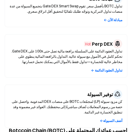
تداول BOTC بأفضل سعر. تقوم Gate DEX Smart Swap بتجميع السيولة من عدة
منصات تداول لامركزية وتوجّه طلبك تلقائيًا لتحقيق أقل انزلاق سعري.
مبادلة الآن ←
Perp DEX
Hot
تداول العقود الدائمة على السلسلة برافعة مالية تصل حتى 100x على Gate DEX.
تحكم كامل في الأصول مع سيولة عالية. التداول بالرافعة المالية ينطوي على
مخاطر عالية للخسارة—تداول فقط بالأموال التي يمكنك تحمل خسارتها.
تداول العقود الدائمة ←
توفير السيولة
كن مزود سيولة (LP) لمجمّعات BOTC على منصات DEX المدعومة. واحصل على
حصة من رسوم المعاملات تُضاف مباشرةً إلى محفظتك. العوائد غير مضمونة وقد
تنطبق الخسارة غير الدائمة.
أضف السيولة←
احسب عوائدك المحتملة على Botccoin Chain (BOTC)