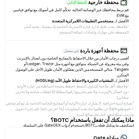
محفظة خارجية
الحفظ الذاتي
قم بربط محافظك غير الوصائية الحالية. تحكّم كامل في أصولك مع توافق قياسي
مع EVM.
الأفضل لـ:
مستخدمي التطبيقات اللامركزية المتعددة
*
ملاحظة: يجب عليك إدارة عبارة الاسترداد الخاصة بك بنفسك. يعتمد أمان
المحفظة على جهازك وإعدادات إضافة المتصفح.
محفظة أجهزة باردة
غير متصل
أقصى درجات الأمان من خلال الاحتفاظ بالمفاتيح الخاصة دون اتصال بالإنترنت
وفي بيئة معزولة عن الشبكة. متوافق مع أجهزة مثل Ledger، Trezor أو
Tangem. مثالي للمستخدمين الذين يفضّلون الأمان طويل الأجل على الوصول
المتكرر.
الأفضل لـ:
المقتنيات الكبيرة والاحتفاظ طويل الأمد (HODLing)
*
ملاحظة: أقل ملاءمة للتداول النشط. احتفِظ بنسخة احتياطية من عبارة الأولية
دون اتصال بالإنترنت، ولا تقم بتخزينها رقميًا مطلقًا (لا لقطات شاشة ولا تخزين
سحابي).
* نصائح أمنية احترافية: لا تشارك عبارة الأولية أو المفاتيح الخاصة الخاصة بك مع أي شخص
—فموظفو Gate لن يطلبوا منك هذه المعلومات أبدًا. احرص دائمًا على إجراء تحويل
تجريبي بمبلغ صغير قبل نقل مبالغ كبيرة.
ماذا يمكنك أن تفعل باستخدام BOTC؟
استكشف ما يمكنك فعله بـBOTC باستخدام أدوات Gate DEX على السلسلة.
مبادلة Gate