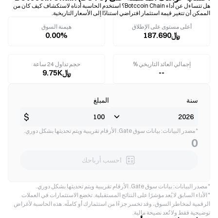
هل تتساءل عن أداء Botccoin Chain؟ استخدم الحاسبة أدناه لاستكشاف كيف كان من
الممكن أن تتغير قيمة استثمار افتراضي استنادًا إلى الأسعار التاريخية.
أعلى مستوى على الإطلاق
هيمنة السوق
﷼187.690
0.00%
إجمالي العائد التاريخي %
حجم تداول 24 ساعة
--
﷼9.75K
سنة
المبلغ
$
* مصدر البيانات: بيانات سوق Gate. الأرقام تقريبية ويتم تحديثها بشكل دوري.
0
احسب أرباحك
* مصدر البيانات: بيانات سوق Gate. الأرقام تقريبية ويتم تحديثها بشكل دوري.
* الأداء السابق لا يُعد مؤشرًا على النتائج المستقبلية. تخضع الاستثمارات في العملات
الرقمية لمخاطر السوق، وقد تخسر جزءًا من استثمارك أو كاملَه. هذه الحاسبة لأغراض
توضيحية فقط ولا تُعد نصيحة مالية.