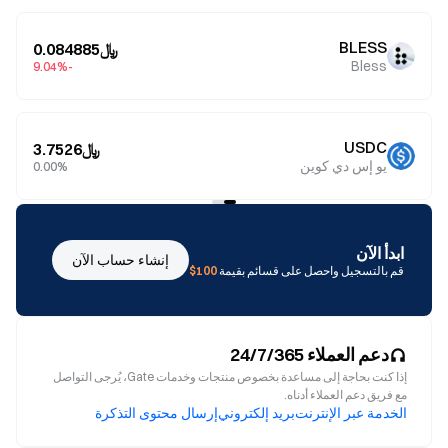
BLESS
﷼0.084885
Bless
-9.04%
USDC
﷼3.7526
يو إس دي كوين
0.00%
ابدأ الآن
إنشاء حساب الآن
قم بالتسجيل واحصل على قسائم بقيمة
100$
دعم العملاء 24/7/365
إذا كنت بحاجة إلى مساعدة بخصوص منتجات وخدمات Gate، يُرجى التواصل
مع فريق دعم العملاء أدناه.
الخدمة عبر الإنترنت
بريد إلكتروني
إرسال محتوى التذكرة