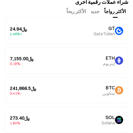
شراء عملات رقمية أخرى
الأكثر رواجاً
جديد
الأكثر ربحاً
GT
﷼24.94
GateToken
+2.46%
ETH
﷼7,155.00
إيثريوم
-0.18%
BTC
﷼241,866.5
بيتكوين
-0.41%
SOL
﷼273.40
Solana
-1.84%