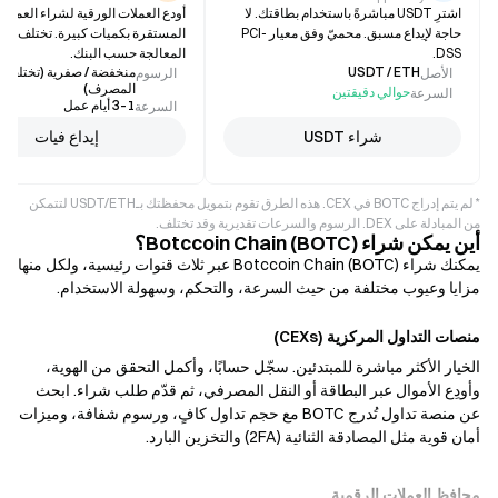
اشترِ USDT مباشرةً باستخدام بطاقتك. لا
أودع العملات الورقية لشراء العملات
حاجة لإيداع مسبق. محميّ وفق معيار PCI-
المستقرة بكميات كبيرة. تختلف مدة
DSS.
المعالجة حسب البنك.
USDT / ETH
منخفضة / صفرية (تختلف
الأصل
الرسوم
المصرف)
حوالي دقيقتين
السرعة
1–3 أيام عمل
السرعة
شراء USDT
إيداع فيات
* لم يتم إدراج BOTC في CEX. هذه الطرق تقوم بتمويل محفظتك بـUSDT/ETH لتتمكن
من المبادلة على DEX. الرسوم والسرعات تقديرية وقد تختلف.
أين يمكن شراء Botccoin Chain (BOTC)؟
يمكنك شراء Botccoin Chain (BOTC) عبر ثلاث قنوات رئيسية، ولكل منها
مزايا وعيوب مختلفة من حيث السرعة، والتحكم، وسهولة الاستخدام.
منصات التداول المركزية (CEXs)
الخيار الأكثر مباشرة للمبتدئين. سجّل حسابًا، وأكمل التحقق من الهوية،
وأودِع الأموال عبر البطاقة أو النقل المصرفي، ثم قدّم طلب شراء. ابحث
عن منصة تداول تُدرج BOTC مع حجم تداول كافٍ، ورسوم شفافة، وميزات
أمان قوية مثل المصادقة الثنائية (2FA) والتخزين البارد.
محافظ العملات الرقمية