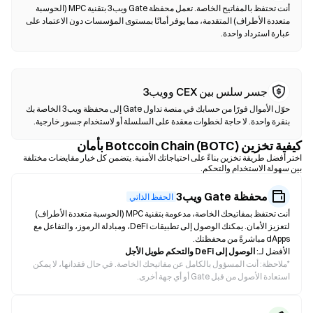
أنت تحتفظ بالمفاتيح الخاصة. تعمل محفظة Gate ويب3 بتقنية MPC (الحوسبة
متعددة الأطراف) المتقدمة، مما يوفر أمانًا بمستوى المؤسسات دون الاعتماد على
عبارة استرداد واحدة.
جسر سلس بين CEX وويب3
حوّل الأموال فورًا من حسابك في منصة تداول Gate إلى محفظة ويب3 الخاصة بك
بنقرة واحدة. لا حاجة لخطوات معقدة على السلسلة أو لاستخدام جسور خارجية.
كيفية تخزين Botccoin Chain (BOTC) بأمان
اختر أفضل طريقة تخزين بناءً على احتياجاتك الأمنية. يتضمن كل خيار مقايضات مختلفة
بين سهولة الاستخدام والتحكم.
محفظة Gate ويب3
الحفظ الذاتي
أنت تحتفظ بمفاتيحك الخاصة، مدعومة بتقنية MPC (الحوسبة متعددة الأطراف)
لتعزيز الأمان. يمكنك الوصول إلى تطبيقات DeFi، ومبادلة الرموز، والتفاعل مع
dApps مباشرةً من محفظتك.
الأفضل لـ:
الوصول إلى DeFi والتحكم طويل الأجل
*
ملاحظة: أنت المسؤول بالكامل عن مفاتيحك الخاصة. في حال فقدانها، لا يمكن
استعادة الأصول من قبل Gate أو أي جهة أخرى.