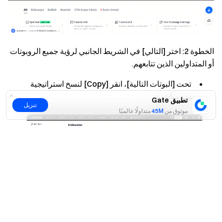
الخطوة 2:
اختر
[التالي]
في الشريط الجانبي لرؤية جميع الروبوتات
أو المتداولين الذين تتابعهم.
تحت
[البوتات التالية]
، انقر
[Copy]
لنسخ استراتيجية
روبوت مباشرة.
تطبيق Gate
تنزيل
موثوق من
45M
متداولًا عالميًا
نعم
لا