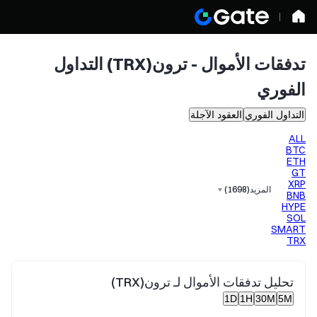
تدفقات الأموال - ترون(TRX) التداول
الفوري
التداول الفوري
العقود الآجلة
ALL
BTC
ETH
GT
XRP
المزيد
(
1698
)
BNB
HYPE
SOL
SMART
TRX
تحليل تدفقات الأموال لـ ترون(TRX)
1D
1H
30M
5M