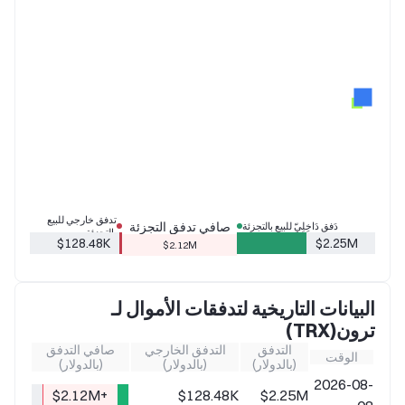
تدفق خارجي للبيع
صافي تدفق التجزئة
دَفق دَاخِلِيّ للبيع بالتجزئة
بالتجزئة
$128.48K
$2.25M
$2.12M
البيانات التاريخية لتدفقات الأموال لـ
ترون(TRX)
التدفق
التدفق الخارجي
صافي التدفق
الوقت
(بالدولار)
(بالدولار)
(بالدولار)
2026-08-
+$2.12M
$128.48K
$2.25M