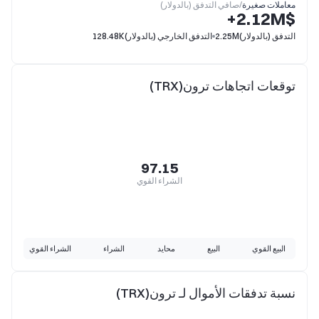
معاملات صغيرة
/
صافي التدفق (بالدولار)
$‎+2.12M
التدفق (بالدولار)
2.25M
التدفق الخارجي (بالدولار)
128.48K
توقعات اتجاهات ترون(TRX)
97.15
الشراء القوي
البيع القوي
البيع
محايد
الشراء
الشراء القوي
نسبة تدفقات الأموال لـ ترون(TRX)