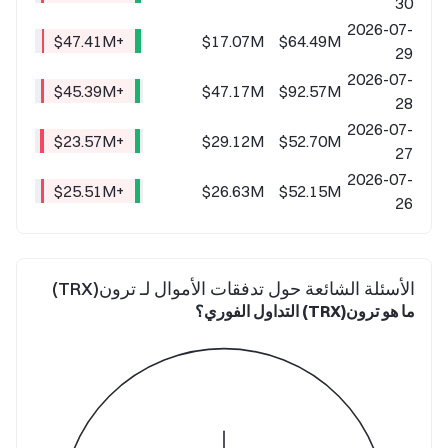
30
2026-07-
+$47.41M
$17.07M
$64.49M
29
2026-07-
+$45.39M
$47.17M
$92.57M
28
2026-07-
+$23.57M
$29.12M
$52.70M
27
2026-07-
+$25.51M
$26.63M
$52.15M
26
الأسئلة الشائعة حول تدفقات الأموال لـ ترون(TRX)
ما هو ترون(TRX) التداول الفوري؟