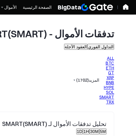
BigData
الصفحة الرئيسية
الأموال
تدفقات الأموال - SMART(SMART) التداول الفوري
التداول الفوري
العقود الآجلة
ALL
BTC
ETH
GT
XRP
المزيد
(
1702
)
BNB
HYPE
SOL
SMART
TRX
تحليل تدفقات الأموال لـ SMART(SMART)
1D
1H
30M
5M