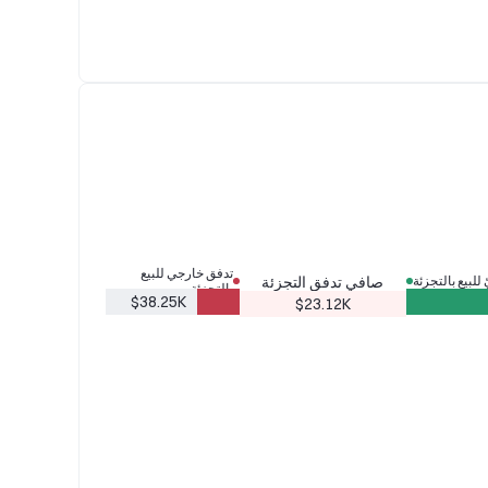
تدفق خارجي للبيع
يّ للبيع بالتجزئة
صافي تدفق التجزئة
بالتجزئة
$38.25K
$23.12K