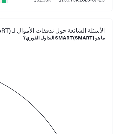
الأسئلة الشائعة حول تدفقات الأموال لـ SMART(SMART)
ما هو SMART(SMART) التداول الفوري؟