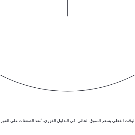
SMART (SMA) الفوري إلى شراء أو بيع SMART في الوقت الفعلي بسعر السوق الحالي. في التداول الفوري، تُنفذ