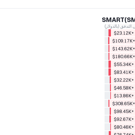
التدفق (بالدولار)
+$23.12K
+$109.17
+$143.62
+$180.66
+$55.34K
+$83.41K
+$32.22K
+$46.58K
+$13.86K
+$308.65
+$98.45K
+$92.67K
+$80.46K
+$76.74K