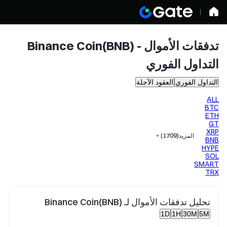
تدفقات الأموال - Binance Coin(BNB)
التداول الفوري
التداول الفوري
العقود الآجلة
ALL
BTC
ETH
GT
XRP
المزيد
(
1709
)
BNB
HYPE
SOL
SMART
TRX
تحليل تدفقات الأموال لـ Binance Coin(BNB)
1D
1H
30M
5M