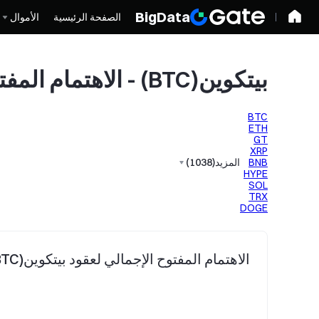
BigData
الصفحة الرئيسية
الأموال
بيتكوين(BTC) - الاهتمام المفتوح للعقود المستقبلية
BTC
ETH
GT
XRP
BNB
المزيد
(
1038
)
HYPE
SOL
TRX
DOGE
الاهتمام المفتوح الإجمالي لعقود بيتكوين(BTC)