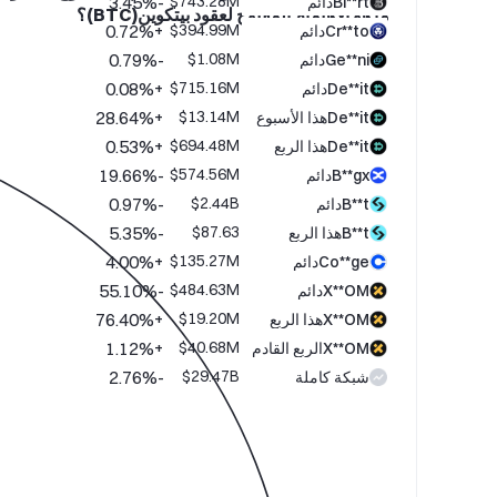
-3.45%
$743.28M
Bi**rtدائم
ما هو الاهتمام المفتوح لعقود بيتكوين(BTC)؟
+0.72%
$394.99M
Cr**toدائم
-0.79%
$1.08M
Ge**niدائم
+0.08%
$715.16M
De**itدائم
+28.64%
$13.14M
De**itهذا الأسبوع
+0.53%
$694.48M
De**itهذا الربع
-19.66%
$574.56M
B**gxدائم
-0.97%
$2.44B
B**tدائم
-5.35%
$87.63
B**tهذا الربع
+4.00%
$135.27M
Co**geدائم
-55.10%
$484.63M
X**OMدائم
+76.40%
$19.20M
X**OMهذا الربع
+1.12%
$40.68M
X**OMالربع القادم
-2.76%
$29.47B
شبكة كاملة