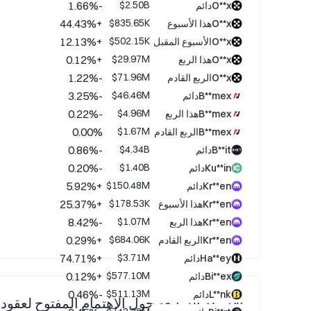
-1.66%
$2.50B
O**xدائم
+44.43%
$835.65K
O**xهذا الأسبوع
+12.13%
$502.15K
O**xالأسبوع المقبل
+0.12%
$29.97M
O**xهذا الربع
-1.22%
$71.96M
O**xالربع القادم
-3.25%
$46.46M
B**mexدائم
-0.22%
$4.96M
B**mexهذا الربع
0.00%
$1.67M
B**mexالربع القادم
-0.86%
$4.34B
B**itدائم
-0.20%
$1.40B
Ku**inدائم
+5.92%
$150.48M
Kr**enدائم
+25.37%
$178.53K
Kr**enهذا الأسبوع
-8.42%
$1.07M
Kr**enهذا الربع
+0.29%
$684.06K
Kr**enالربع القادم
+74.71%
$3.71M
Ha**eyدائم
+0.12%
$577.10M
Bi**exدائم
-0.46%
$511.13M
L**nkدائم
الأسئلة الشائعة حول الاهتمام المفتوح لعقود بيتكوين(BTC) 