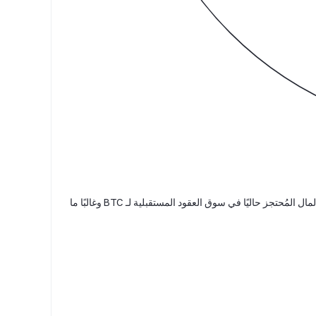
يشير الاهتمام المفتوح لعقود بيتكوين (BTC) إلى إجمالي عدد العقود المستقبلية المفتوحة التي لم يتم إغلاقها أو تسويتها بعد. وهو يُظهر مقدار رأس المال المُحتجز حاليًا في سوق العقود المستقبلية لـ BTC وغالبًا ما