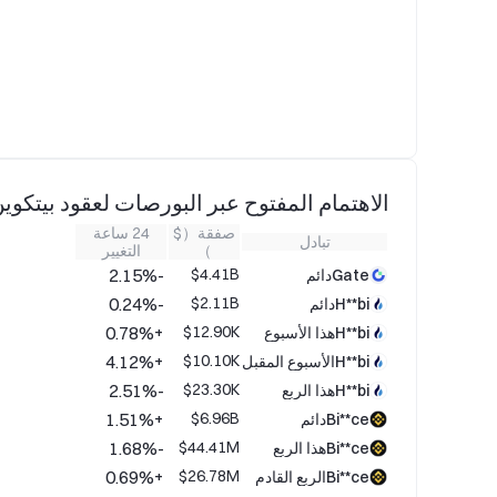
الاهتمام المفتوح عبر البورصات لعقود بيتكوين(TC
صفقة（$
24 ساعة
تبادل
）
التغيير
-2.15%
$4.41B
Gateدائم
-0.24%
$2.11B
H**biدائم
+0.78%
$12.90K
H**biهذا الأسبوع
+4.12%
$10.10K
H**biالأسبوع المقبل
-2.51%
$23.30K
H**biهذا الربع
+1.51%
$6.96B
Bi**ceدائم
-1.68%
$44.41M
Bi**ceهذا الربع
+0.69%
$26.78M
Bi**ceالربع القادم