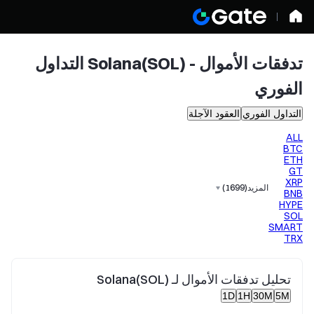
تدفقات الأموال - Solana(SOL) التداول
الفوري
التداول الفوري
العقود الآجلة
ALL
BTC
ETH
GT
XRP
المزيد
(
1699
)
BNB
HYPE
SOL
SMART
TRX
تحليل تدفقات الأموال لـ Solana(SOL)
1D
1H
30M
5M