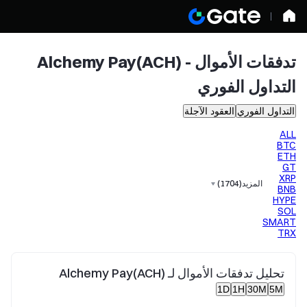
تدفقات الأموال - Alchemy Pay(ACH)
التداول الفوري
التداول الفوري
العقود الآجلة
ALL
BTC
ETH
GT
XRP
المزيد
(
1704
)
BNB
HYPE
SOL
SMART
TRX
تحليل تدفقات الأموال لـ Alchemy Pay(ACH)
1D
1H
30M
5M