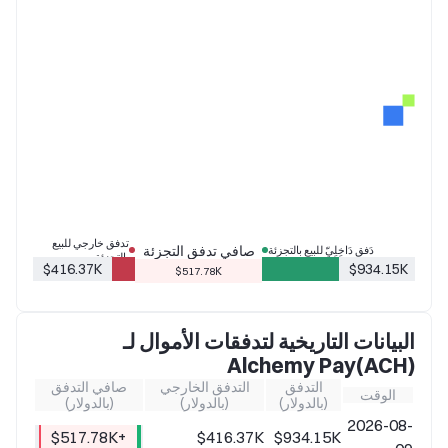
تدفق خارجي للبيع
صافي تدفق التجزئة
دَفق دَاخِلِيّ للبيع بالتجزئة
بالتجزئة
$416.37K
$934.15K
$517.78K
البيانات التاريخية لتدفقات الأموال لـ
Alchemy Pay(ACH)
التدفق
التدفق الخارجي
صافي التدفق
الوقت
(بالدولار)
(بالدولار)
(بالدولار)
2026-08-
+$517.78K
$416.37K
$934.15K