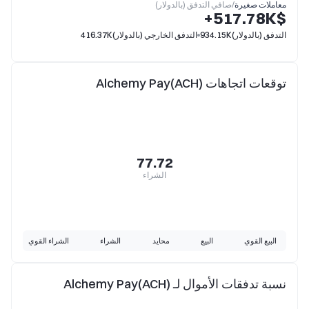
معاملات صغيرة
/
صافي التدفق (بالدولار)
$‎+517.78K
التدفق (بالدولار)
934.15K
التدفق الخارجي (بالدولار)
416.37K
توقعات اتجاهات Alchemy Pay(ACH)
77.72
الشراء
البيع القوي
البيع
محايد
الشراء
الشراء القوي
نسبة تدفقات الأموال لـ Alchemy Pay(ACH)