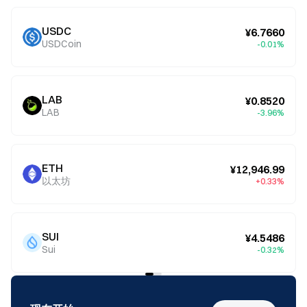
USDC
¥6.7660
USDCoin
-0.01%
LAB
¥0.8520
LAB
-3.96%
ETH
¥12,946.99
以太坊
+0.33%
SUI
¥4.5486
Sui
-0.32%