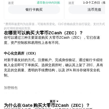
通常数分钟内到账
1–3 个工作日（视
速度
速度
银行卡购买
法币充值
* 费用和速度均为估算值，可能有所变化。C2C 价格由卖方自行设定。支付方式
的可用性因地区而异。
在哪里可以购买 大零币ZCash（ZEC）？
你可以通过三种主要渠道购买 大零币ZCash（ZEC），它们在速
度、资产控制权和易用性上各有不同。
中心化交易所（CEX）
对新手最友好的方式。注册账户、完成身份验证、通过银行卡或转
账入金后即可下单购买。选择交易所时，确认其上架了 ZEC、具有
充足的交易量、透明的手续费结构，以及 2FA 和冷存储等安全机
制。
加密钱包
适合重视自主保管的用户。非托管钱包允许你自持私钥，并在钱包
内直接兑换代币。部分钱包还支持法币入金，无需先经过交易所即
可使用信用卡购买 ZEC。务必备份助记词，并在确认任何交易前核
为什么在 Gate 购买大零币ZCash（ZEC）？