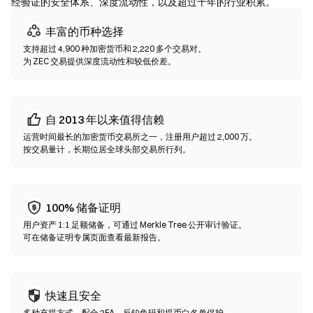
实合约地址。
经验证的安全体系、深度流动性，以及超过十年的行业积累。
丰富的币种选择
去中心化交易所（DEX）
支持超过 4,900 种加密货币和 2,220 多个交易对。
无需中间方的点对点交易。DEX 通过智能合约在链上执行兑换，无
为 ZEC 交易提供深度流动性和较低价差。
需注册或身份验证。连接兼容钱包，选择代币对，设置滑点容差后
确认兑换即可。请注意交易需支付 Gas 费，且因流动性差异，价格
可能与中心化市场有所不同。大部分 DEX 活动发生在以太坊、BNB
Chain、Polygon 等 EVM 兼容链上。
自 2013 年以来值得信赖
运营时间最长的加密货币交易所之一，注册用户超过 2,000 万。
按交易量计，长期位居全球头部交易所行列。
100% 储备证明
用户资产 1:1 足额储备，可通过 Merkle Tree 公开审计验证。
可在储备证明专属页面查看最新报告。
快速且安全
多种充提方式，配合 2FA、反钓鱼码和提币白名单保护。