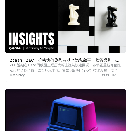
Zcash（ZEC）价格为何剧烈波动？隐私叙事、监管缓和与安全事件共同影响市场定价
ZEC 近期在 Gate 周线图上经历大幅上涨与快速回调，市场正重新评估隐
私币的长期价值。监管环境变化、零知识证明（ZKP）技术发展、安全事
Gate.blog
2026-07-01
件以及市场情绪，共同推动 Zcash 进入新一轮价格重估周期。