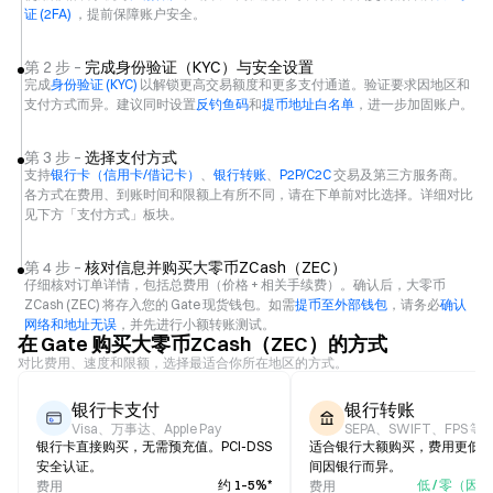
证 (2FA)
，提前保障账户安全。
第 2 步 –
完成身份验证（KYC）与安全设置
完成
身份验证 (KYC)
以解锁更高交易额度和更多支付通道。验证要求因地区和
支付方式而异。建议同时设置
反钓鱼码
和
提币地址白名单
，进一步加固账户。
第 3 步 –
选择支付方式
支持
银行卡（信用卡/借记卡）
、
银行转账
、
P2P/C2C
交易及第三方服务商。
各方式在费用、到账时间和限额上有所不同，请在下单前对比选择。详细对比
见下方「支付方式」板块。
第 4 步 –
核对信息并购买大零币ZCash（ZEC）
仔细核对订单详情，包括总费用（价格 + 相关手续费）。确认后，大零币
ZCash (ZEC) 将存入您的 Gate 现货钱包。如需
提币至外部钱包
，请务必
确认
网络和地址无误
，并先进行小额转账测试。
在 Gate 购买大零币ZCash（ZEC）的方式
对比费用、速度和限额，选择最适合你所在地区的方式。
银行卡支付
银行转账
Visa、万事达、Apple Pay
SEPA、SWIFT、FPS 等
银行卡直接购买，无需预充值。PCI-DSS
适合银行大额购买，费用更低
安全认证。
间因银行而异。
约 1–5%*
低 / 零（因
费用
费用