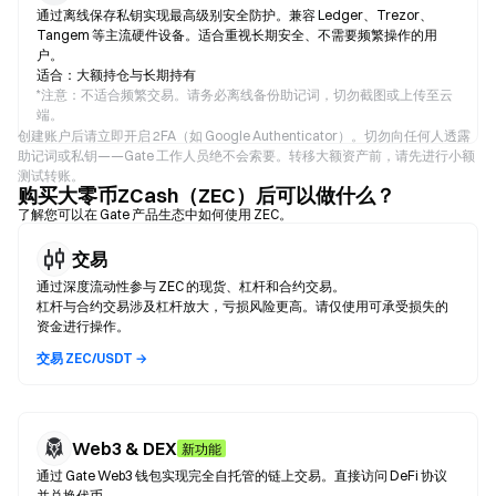
通过离线保存私钥实现最高级别安全防护。兼容 Ledger、Trezor、
Tangem 等主流硬件设备。适合重视长期安全、不需要频繁操作的用
户。
适合：大额持仓与长期持有
*
注意：不适合频繁交易。请务必离线备份助记词，切勿截图或上传至云
端。
创建账户后请立即开启 2FA（如 Google Authenticator）。切勿向任何人透露
助记词或私钥——Gate 工作人员绝不会索要。转移大额资产前，请先进行小额
测试转账。
购买大零币ZCash（ZEC）后可以做什么？
了解您可以在 Gate 产品生态中如何使用 ZEC。
交易
通过深度流动性参与 ZEC 的现货、杠杆和合约交易。
杠杆与合约交易涉及杠杆放大，亏损风险更高。请仅使用可承受损失的
资金进行操作。
交易 ZEC/USDT →
Web3 & DEX
新功能
通过 Gate Web3 钱包实现完全自托管的链上交易。直接访问 DeFi 协议
并兑换代币。