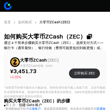
首页
如何购买
大零币ZCash (ZEC)
如何购买大零币ZCash（ZEC）
通过 4 个简单步骤购买大零币ZCash（ZEC）。选择支付方式——
银行卡（通常最快）、银行转账（费用可能更低但到账更慢）或
P2P/C2C（选择更多但诈骗风险更高）——然后核对总费用（通道
费 + 价差），按需完成 KYC，并开启 2FA 保护账户。可用性、限
大零币ZCash
(
ZEC
)
额、费用和到账时间因地区和服务商而异。
大零币ZCash价格（24h）
¥3,451.73
立即购买 ZEC
+3.35%
*
加密货币价格可能存在大幅波动。您的投资价值可能上涨或下跌，且您可能损
失全部投资本金。您须对自身投资决策承担全部责任，Gate 对您因交易而遭受
的任何损失概不承担任何责任。
购买大零币ZCash（ZEC）的步骤
第 1 步 –
创建 Gate 账户
使用邮箱或手机号
注册账户
。请设置高强度密码，并在首次交易前开启
双重验