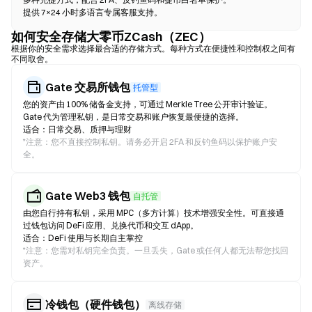
提供 7×24 小时多语言专属客服支持。
如何安全存储大零币ZCash（ZEC）
根据你的安全需求选择最合适的存储方式。每种方式在便捷性和控制权之间有
不同取舍。
Gate 交易所钱包
托管型
您的资产由 100% 储备金支持，可通过 Merkle Tree 公开审计验证。
Gate 代为管理私钥，是日常交易和账户恢复最便捷的选择。
适合：日常交易、质押与理财
*
注意：您不直接控制私钥。请务必开启 2FA 和反钓鱼码以保护账户安
全。
Gate Web3 钱包
自托管
由您自行持有私钥，采用 MPC（多方计算）技术增强安全性。可直接通
过钱包访问 DeFi 应用、兑换代币和交互 dApp。
适合：DeFi 使用与长期自主掌控
*
注意：您需对私钥完全负责。一旦丢失，Gate 或任何人都无法帮您找回
资产。
冷钱包（硬件钱包）
离线存储