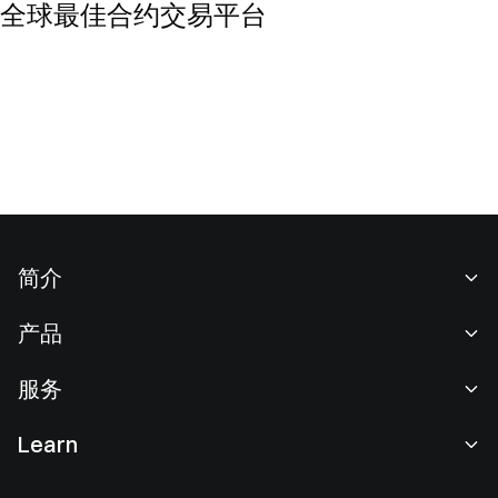
全球最佳合约交易平台
简介
关于我们
产品
职业机会
C2C
服务
新闻中心
闪兑与大宗交易
VIP 权益
F1 红牛车队官方赞助商
Learn
现货交易
机构服务
用户协议
学院
杠杆交易