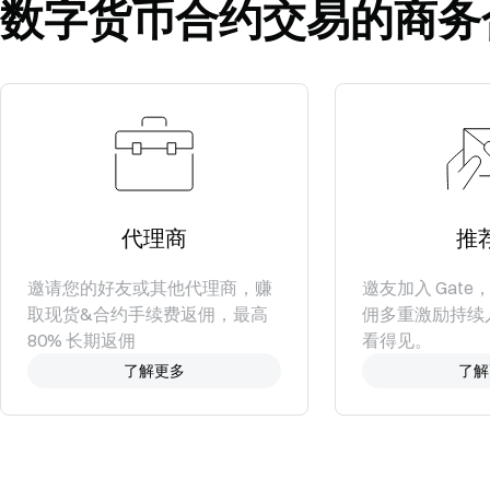
数字货币合约交易的商务
代理商
推
邀请您的好友或其他代理商，赚
邀友加入 Gat
取现货&合约手续费返佣，最高
佣多重激励持续
80% 长期返佣
看得见。
了解更多
了解