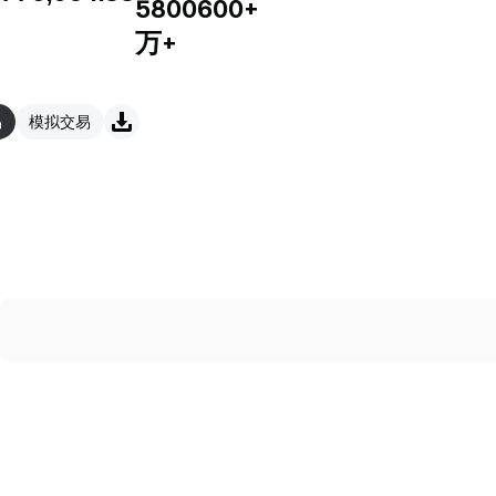
5800
600+
万+
易
模拟交易