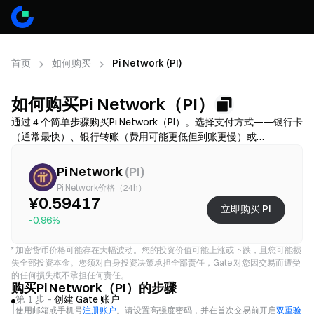
首页
如何购买
Pi Network (PI)
如何购买Pi Network（PI）
通过 4 个简单步骤购买Pi Network（PI）。选择支付方式——银行卡
（通常最快）、银行转账（费用可能更低但到账更慢）或
P2P/C2C（选择更多但诈骗风险更高）——然后核对总费用（通道
费 + 价差），按需完成 KYC，并开启 2FA 保护账户。可用性、限
Pi Network
(
PI
)
额、费用和到账时间因地区和服务商而异。
Pi Network价格（24h）
¥0.59417
立即购买 PI
-0.96%
*
加密货币价格可能存在大幅波动。您的投资价值可能上涨或下跌，且您可能损
失全部投资本金。您须对自身投资决策承担全部责任，Gate 对您因交易而遭受
的任何损失概不承担任何责任。
购买Pi Network（PI）的步骤
第 1 步 –
创建 Gate 账户
使用邮箱或手机号
注册账户
。请设置高强度密码，并在首次交易前开启
双重验