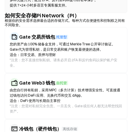
提供 7×24 小时多语言专属客服支持。
如何安全存储Pi Network（PI）
根据你的安全需求选择最合适的存储方式。每种方式在便捷性和控制权之间有
不同取舍。
Gate 交易所钱包
托管型
您的资产由 100% 储备金支持，可通过 Merkle Tree 公开审计验证。
Gate 代为管理私钥，是日常交易和账户恢复最便捷的选择。
适合：日常交易、质押与理财
*
注意：您不直接控制私钥。请务必开启 2FA 和反钓鱼码以保护账户安
全。
Gate Web3 钱包
自托管
由您自行持有私钥，采用 MPC（多方计算）技术增强安全性。可直接通
过钱包访问 DeFi 应用、兑换代币和交互 dApp。
适合：DeFi 使用与长期自主掌控
*
注意：您需对私钥完全负责。一旦丢失，Gate 或任何人都无法帮您找回
资产。
冷钱包（硬件钱包）
离线存储