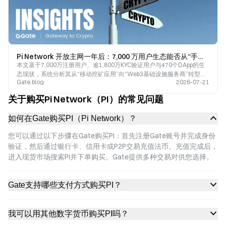
Pi Network 开放主网一年后：7,000 万用户生态能否从“手机挖矿”走向 Web3 基础设施？
本文基于7,000万注册用户、逾1,800万KYC验证用户与470个DApp的生
态现状，系统分析其从“移动挖矿应用”向“Web3基础设施服务商”转型的
Gate.blog
2026-07-21
逻辑与挑战。
关于购买Pi Network（PI）的常见问题
如何在Gate购买PI（Pi Network）？
您可以通过以下步骤在Gate购买PI：首先注册Gate账号并完成身份
验证，然后通过银行卡、信用卡或P2P交易充值法币。充值完成后，
进入现货市场搜索PI并下单购买。Gate提供多种交易对供您选择。
Gate支持哪些支付方式购买PI？
我可以用其他数字货币购买PI吗？