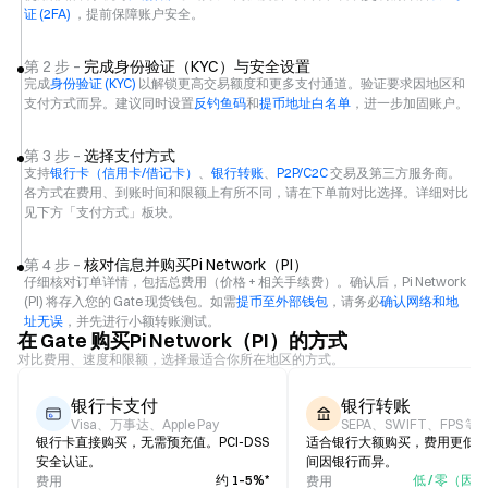
证 (2FA)
，提前保障账户安全。
第 2 步 –
完成身份验证（KYC）与安全设置
完成
身份验证 (KYC)
以解锁更高交易额度和更多支付通道。验证要求因地区和
支付方式而异。建议同时设置
反钓鱼码
和
提币地址白名单
，进一步加固账户。
第 3 步 –
选择支付方式
支持
银行卡（信用卡/借记卡）
、
银行转账
、
P2P/C2C
交易及第三方服务商。
各方式在费用、到账时间和限额上有所不同，请在下单前对比选择。详细对比
见下方「支付方式」板块。
第 4 步 –
核对信息并购买Pi Network（PI）
仔细核对订单详情，包括总费用（价格 + 相关手续费）。确认后，Pi Network
(PI) 将存入您的 Gate 现货钱包。如需
提币至外部钱包
，请务必
确认网络和地
址无误
，并先进行小额转账测试。
在 Gate 购买Pi Network（PI）的方式
对比费用、速度和限额，选择最适合你所在地区的方式。
银行卡支付
银行转账
Visa、万事达、Apple Pay
SEPA、SWIFT、FPS 等
银行卡直接购买，无需预充值。PCI-DSS
适合银行大额购买，费用更低
安全认证。
间因银行而异。
约 1–5%*
低 / 零（因
费用
费用