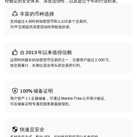
经验证的安全体系、深度流动性，以及超过十年的行业积累。
去中心化交易所（DEX）
丰富的币种选择
无需中间方的点对点交易。DEX 通过智能合约在链上执行兑换，无
支持超过 4,900 种加密货币和 2,220 多个交易对。
需注册或身份验证。连接兼容钱包，选择代币对，设置滑点容差后
为 PI 交易提供深度流动性和较低价差。
确认兑换即可。请注意交易需支付 Gas 费，且因流动性差异，价格
可能与中心化市场有所不同。大部分 DEX 活动发生在以太坊、BNB
Chain、Polygon 等 EVM 兼容链上。
自 2013 年以来值得信赖
运营时间最长的加密货币交易所之一，注册用户超过 2,000 万。
按交易量计，长期位居全球头部交易所行列。
100% 储备证明
用户资产 1:1 足额储备，可通过 Merkle Tree 公开审计验证。
可在储备证明专属页面查看最新报告。
快速且安全
多种充提方式，配合 2FA、反钓鱼码和提币白名单保护。