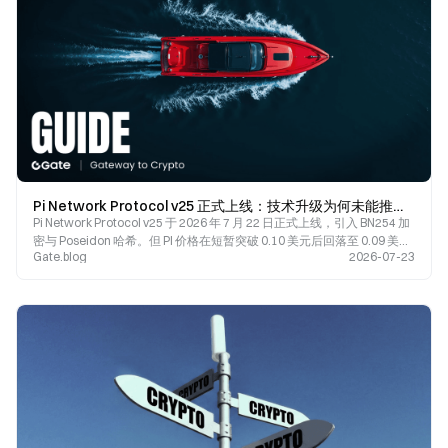
Pi Network Protocol v25 正式上线：技术升级为何未能推动 PI 价格站稳 0.10 美元？
Pi Network Protocol v25 于 2026 年 7 月 22 日正式上线，引入 BN254 加
密与 Poseidon 哈希。但 PI 价格在短暂突破 0.10 美元后回落至 0.09 美元
Gate.blog
2026-07-23
附近。本文分析协议升级内容、代币解锁压力与生态增长挑战。