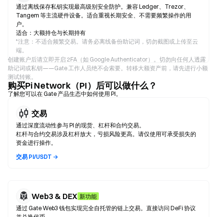
通过离线保存私钥实现最高级别安全防护。兼容 Ledger、Trezor、
Tangem 等主流硬件设备。适合重视长期安全、不需要频繁操作的用
户。
适合：大额持仓与长期持有
*
注意：不适合频繁交易。请务必离线备份助记词，切勿截图或上传至云
端。
创建账户后请立即开启 2FA（如 Google Authenticator）。切勿向任何人透露
助记词或私钥——Gate 工作人员绝不会索要。转移大额资产前，请先进行小额
测试转账。
购买Pi Network（PI）后可以做什么？
了解您可以在 Gate 产品生态中如何使用 PI。
交易
通过深度流动性参与 PI 的现货、杠杆和合约交易。
杠杆与合约交易涉及杠杆放大，亏损风险更高。请仅使用可承受损失的
资金进行操作。
交易 PI/USDT →
Web3 & DEX
新功能
通过 Gate Web3 钱包实现完全自托管的链上交易。直接访问 DeFi 协议
并兑换代币。