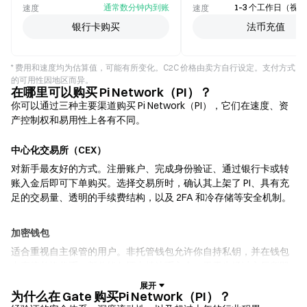
通常数分钟内到账
1–3 个工作日（视
速度
速度
银行卡购买
法币充值
* 费用和速度均为估算值，可能有所变化。C2C 价格由卖方自行设定。支付方式
的可用性因地区而异。
在哪里可以购买 Pi Network（PI）？
你可以通过三种主要渠道购买 Pi Network（PI），它们在速度、资
产控制权和易用性上各有不同。
中心化交易所（CEX）
对新手最友好的方式。注册账户、完成身份验证、通过银行卡或转
账入金后即可下单购买。选择交易所时，确认其上架了 PI、具有充
足的交易量、透明的手续费结构，以及 2FA 和冷存储等安全机制。
加密钱包
适合重视自主保管的用户。非托管钱包允许你自持私钥，并在钱包
内直接兑换代币。部分钱包还支持法币入金，无需先经过交易所即
可使用信用卡购买 PI。务必备份助记词，并在确认任何交易前核实
合约地址。
为什么在 Gate 购买Pi Network（PI）？