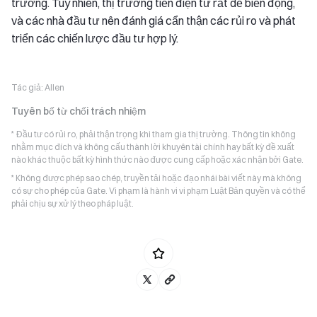
trường. Tuy nhiên, thị trường tiền điện tử rất dễ biến động,
và các nhà đầu tư nên đánh giá cẩn thận các rủi ro và phát
triển các chiến lược đầu tư hợp lý.
Tác giả:
Allen
Tuyên bố từ chối trách nhiệm
* Đầu tư có rủi ro, phải thận trọng khi tham gia thị trường. Thông tin không
nhằm mục đích và không cấu thành lời khuyên tài chính hay bất kỳ đề xuất
nào khác thuộc bất kỳ hình thức nào được cung cấp hoặc xác nhận bởi Gate.
* Không được phép sao chép, truyền tải hoặc đạo nhái bài viết này mà không
có sự cho phép của Gate. Vi phạm là hành vi vi phạm Luật Bản quyền và có thể
phải chịu sự xử lý theo pháp luật.