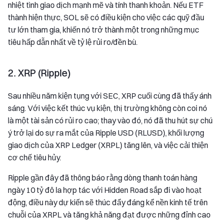
nhiệt tình giao dịch mạnh mẽ và tính thanh khoản. Nếu ETF
thành hiện thực, SOL sẽ có điều kiện cho việc các quỹ đầu
tư lớn tham gia, khiến nó trở thành một trong những mục
tiêu hấp dẫn nhất về tỷ lệ rủi ro/đền bù.
2. XRP (Ripple)
Sau nhiều năm kiện tụng với SEC, XRP cuối cùng đã thấy ánh
sáng. Với việc kết thúc vụ kiện, thị trường không còn coi nó
là một tài sản có rủi ro cao; thay vào đó, nó đã thu hút sự chú
ý trở lại do sự ra mắt của Ripple USD (RLUSD), khối lượng
giao dịch của XRP Ledger (XRPL) tăng lên, và việc cải thiện
cơ chế tiêu hủy.
Ripple gần đây đã thông báo rằng dòng thanh toán hàng
ngày 10 tỷ đô la hợp tác với Hidden Road sắp đi vào hoạt
động, điều này dự kiến sẽ thúc đẩy đáng kể nền kinh tế trên
chuỗi của XRPL và tăng khả năng đạt được những đỉnh cao