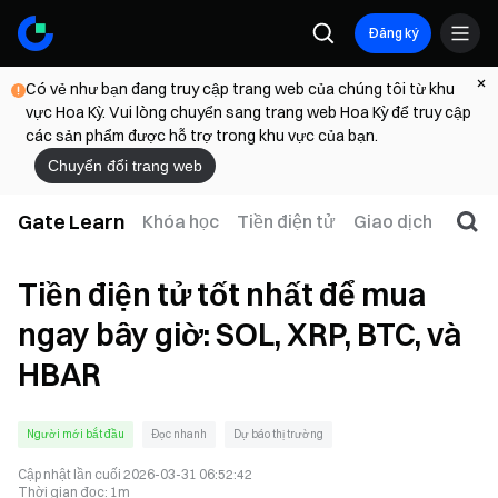
Đăng ký
Có vẻ như bạn đang truy cập trang web của chúng tôi từ khu
vực Hoa Kỳ. Vui lòng chuyển sang trang web Hoa Kỳ để truy cập
các sản phẩm được hỗ trợ trong khu vực của bạn.
Chuyển đổi trang web
Gate Learn
Khóa học
Tiền điện tử
Giao dịch
Web
Tiền điện tử tốt nhất để mua
ngay bây giờ: SOL, XRP, BTC, và
HBAR
Người mới bắt đầu
Đọc nhanh
Dự báo thị trường
Cập nhật lần cuối
2026-03-31 06:52:42
Thời gian đọc
:
1m