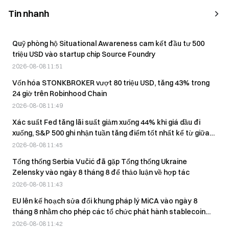
Tin nhanh
Quỹ phòng hộ Situational Awareness cam kết đầu tư 500
triệu USD vào startup chip Source Foundry
2026-08-08 11:51
Vốn hóa STONKBROKER vượt 80 triệu USD, tăng 43% trong
24 giờ trên Robinhood Chain
2026-08-08 11:49
Xác suất Fed tăng lãi suất giảm xuống 44% khi giá dầu đi
xuống, S&P 500 ghi nhận tuần tăng điểm tốt nhất kể từ giữa
tháng 4
2026-08-08 11:45
Tổng thống Serbia Vučić đã gặp Tổng thống Ukraine
Zelensky vào ngày 8 tháng 8 để thảo luận về hợp tác
2026-08-08 11:43
EU lên kế hoạch sửa đổi khung pháp lý MiCA vào ngày 8
tháng 8 nhằm cho phép các tổ chức phát hành stablecoin
ngoài EU hoạt động.
2026-08-08 11:42