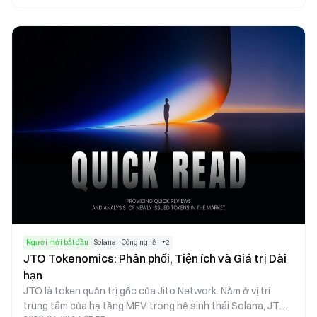
người dùng mong muốn đạt lợi suất cao hơn. Marinade lại
cung cấp lựa chọn staking ổn định và phi tập trung, thích
hợp cho những người dùng ưu tiên rủi ro thấp. Khác biệt cốt
lõi giữa hai giao thức này chính là nguồn lợi nhuận và cấu
trúc rủi ro đi kèm.
Người mới bắt đầu
Solana
Công nghệ
+
2
JTO Tokenomics: Phân phối, Tiện ích và Giá trị Dài
hạn
JTO là token quản trị gốc của Jito Network. Nằm ở vị trí
trung tâm của hạ tầng MEV trong hệ sinh thái Solana, JTO