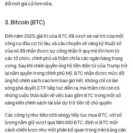
đổi mới giá cả hơn nữa.
3. Bitcoin (BTC)
Đến năm 2025, giá trị của BTC đã vượt xa vai trò của một
công cụ đầu cơ từ lâu, và câu chuyện về vàng kỹ thuật số
của nó đã nhận được sự công nhận ở quy mô lớn hơn từ
các tổ chức, chính phủ và thậm chí là các ngân hàng trung
ương. Sau khi chính quyền ủng hộ tiền điện tử của Trump trở
lại nắm quyền trong chính phủ Mỹ, BTC nhận được mức độ
ủng hộ chính sách cao hơn bao giờ hết. Không chỉ có làn
sóng phê duyệt ETF tiếp tục diễn ra, mà thậm chí còn có
những cuộc thảo luận về việc bao gồm BTC trong một số
sáng kiến chính sách tài sản dự trữ tiền tệ chủ quyền.
Các công ty như MicroStrategy tiếp tục mua BTC, với số
lượng nắm giữ vượt quá 580.000 BTC, định vị BTC một
cách chiến lược như một phân bổ quan trọng trên bảng cân