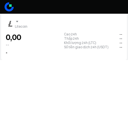
Litecoin
Cao 24h
--
0,00
Thấp 24h
--
Khối lượng 24h (LTC)
--
--
Số tiền giao dịch 24h (USDT)
--
-