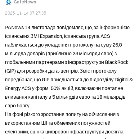
GateNews
2025-11-14 07:27:35
PANews 14 листопада повідомляє, що, за інформацією 
іспанських ЗМІ Expansion, іспанська група ACS 
наближається до укладення протоколу на суму 26,8 
мільярда доларів (приблизно 23 мільярди євро) з 
глобальними партнерами з інфраструктури BlackRock 
(GIP) для розробки дата-центрів. Зміст протоколу 
передбачає, що GIP приєднається до підрозділу Digital & 
Energy ACS у формі 50% акцій, включаючи поетапне 
вливання капіталу в 5 мільярдів євро та 18 мільярдів 
євро боргу.
На фоні різкого зростання попиту на обчислення з 
використанням ШІ та обмежених потужностей 
електрики, оцінка цифрової інфраструктури досягла 