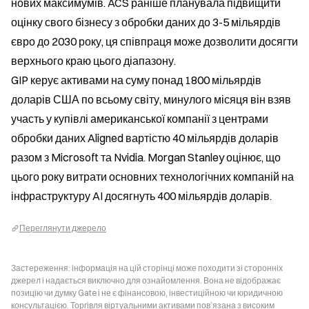
нових максимумів. ACS раніше планувала підвищити 
оцінку свого бізнесу з обробки даних до 3-5 мільярдів 
євро до 2030 року, ця співпраця може дозволити досягти 
верхнього краю цього діапазону.
GIP керує активами на суму понад 1800 мільярдів 
доларів США по всьому світу, минулого місяця він взяв 
участь у купівлі американської компанії з центрами 
обробки даних Aligned вартістю 40 мільярдів доларів 
разом з Microsoft та Nvidia. Morgan Stanley оцінює, що 
цього року витрати основних технологічних компаній на 
інфраструктуру AI досягнуть 400 мільярдів доларів.
Переглянути джерело
Застереження: інформація на цій сторінці може походити зі сторонніх
джерел і надається виключно для ознайомлення. Вона не відображає
позицію чи думку Gate і не є фінансовою, інвестиційною чи юридичною
консультацією. Торгівля віртуальними активами пов’язана з високим