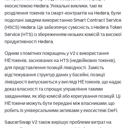
екосистемою Hedera. Унікальні виклики, такі як
розділення токенів та смарт-контрактів на Hedera, були
подолані завдяки використанню Smart Contract Service
(HSCS) Hedera. Це забезпечує сумісність з Hedera Token
Service (HTS) із збереженням низьких комісій та високої
продуктивності Hedera.
Одним з помітних покращень у V2 є використання
НЕтокенів, заснованих на HTS (недвійкових токенів),
для представлення позицій ліквідності. Замість
відстежування структур даних у басейні, позиції
ліквідності випускаються у вигляді НЕтокенів, що надає
доказ власності та спрощує управління такими
завданнями, як збір комісій або коригування позицій. Ці
НЕтокени можуть бути передані між власниками, що
робить їх універсальними активами у екосистемі DeFi.
SaucerSwap V2 також вирішує проблеми витрат на