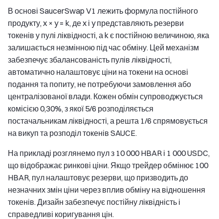
В основі SaucerSwap V1 лежить формула постійного
продукту, x × y = k, де x і y представляють резерви
токенів у пулі ліквідності, а k є постійною величиною, яка
залишається незмінною під час обміну. Цей механізм
забезпечує збалансованість пулів ліквідності,
автоматично налаштовує ціни на токени на основі
подання та попиту, не потребуючи замовлення або
централізованої влади. Кожен обмін супроводжується
комісією 0,30%, з якої 5/6 розподіляється
постачальникам ліквідності, а решта 1/6 спрямовується
на викуп та розподіл токенів SAUCE.
На прикладі розглянемо пул з 10 000 HBAR і 1 000 USDC,
що відображає ринкові ціни. Якщо трейдер обмінює 100
HBAR, пул налаштовує резерви, що призводить до
незначних змін ціни через вплив обміну на відношення
токенів. Дизайн забезпечує постійну ліквідність і
справедливі коригування цін.