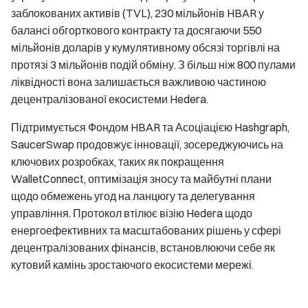
заблокованих активів (TVL), 230 мільйонів HBAR у
балансі обгорткового контракту та досягаючи 550
мільйонів доларів у кумулятивному обсязі торгівлі на
протязі 3 мільйонів подій обміну. З більш ніж 800 пулами
ліквідності вона залишається важливою частиною
децентралізованої екосистеми Hedera.
Підтримується Фондом HBAR та Асоціацією Hashgraph,
SaucerSwap продовжує інновації, зосереджуючись на
ключових розробках, таких як покращення
WalletConnect, оптимізація зносу та майбутні плани
щодо обмежень угод на ланцюгу та делегування
управління. Протокол втілює візію Hedera щодо
енергоефективних та масштабованих рішень у сфері
децентралізованих фінансів, встановлюючи себе як
кутовий камінь зростаючого екосистеми мережі.