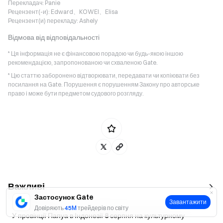
Перекладач:
Panie
Рецензент(-и):
Edward、KOWEI、Elisa
Рецензент(и) перекладу:
Ashely
Відмова від відповідальності
* Ця інформація не є фінансовою порадою чи будь-якою іншою
рекомендацією, запропонованою чи схваленою Gate.
* Цю статтю заборонено відтворювати, передавати чи копіювати без
посилання на Gate. Порушення є порушенням Закону про авторське
право і може бути предметом судового розгляду.
Важливі
Застосунок Gate
Завантажити
Довіряють
45M
трейдерів по світу
У провінції Папуа в Індонезії 8 серпня на культурному