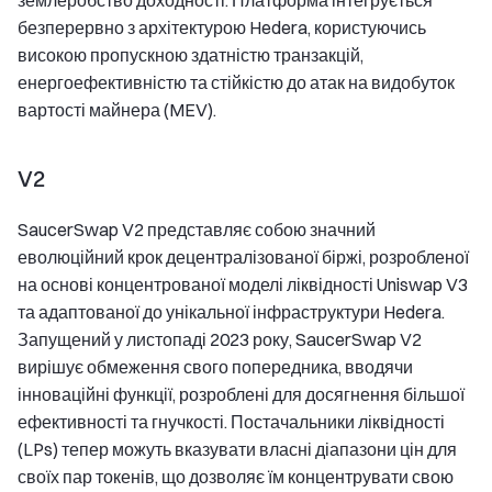
землеробство доходності. Платформа інтегрується
безперервно з архітектурою Hedera, користуючись
високою пропускною здатністю транзакцій,
енергоефективністю та стійкістю до атак на видобуток
вартості майнера (MEV).
V2
SaucerSwap V2 представляє собою значний
еволюційний крок децентралізованої біржі, розробленої
на основі концентрованої моделі ліквідності Uniswap V3
та адаптованої до унікальної інфраструктури Hedera.
Запущений у листопаді 2023 року, SaucerSwap V2
вирішує обмеження свого попередника, вводячи
інноваційні функції, розроблені для досягнення більшої
ефективності та гнучкості. Постачальники ліквідності
(LPs) тепер можуть вказувати власні діапазони цін для
своїх пар токенів, що дозволяє їм концентрувати свою