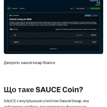
Джерело: saucerswap.finance
Що таке SAUCE Coin?
SAUCE є внутрішньою утилітою SaucerSwap, яка
забезпечує стейкінг, винагороди та функціонал