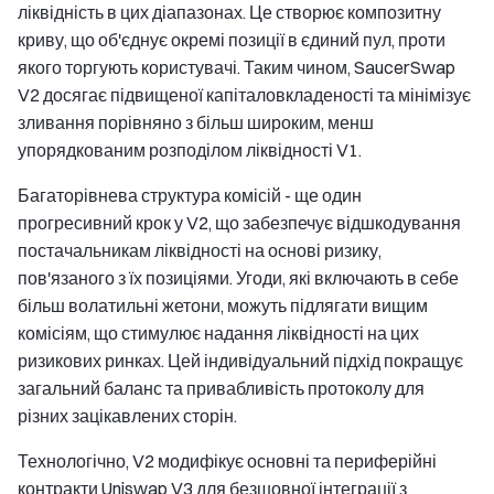
ліквідність в цих діапазонах. Це створює композитну
криву, що об'єднує окремі позиції в єдиний пул, проти
якого торгують користувачі. Таким чином, SaucerSwap
V2 досягає підвищеної капіталовкладеності та мінімізує
зливання порівняно з більш широким, менш
упорядкованим розподілом ліквідності V1.
Багаторівнева структура комісій - ще один
прогресивний крок у V2, що забезпечує відшкодування
постачальникам ліквідності на основі ризику,
пов'язаного з їх позиціями. Угоди, які включають в себе
більш волатильні жетони, можуть підлягати вищим
комісіям, що стимулює надання ліквідності на цих
ризикових ринках. Цей індивідуальний підхід покращує
загальний баланс та привабливість протоколу для
різних зацікавлених сторін.
Технологічно, V2 модифікує основні та периферійні
контракти Uniswap V3 для безшовної інтеграції з