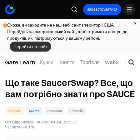
Зареєструватися
Схоже, ви заходите на наш веб-сайт з території США.
Перейдіть на американський сайт, щоб отримати доступ до
продуктів, які підтримуються у вашому регіоні.
Перейти на сайт
Gate Learn
Курси
Крипто
Торгівля
Web3
TradFi
Що таке SaucerSwap? Все, що
вам потрібно знати про SAUCE
Середній
Крипто
Альткоїни
Блокчейн
Останнє оновлення
2026-04-04 12:55:37
Час читання
:
1m