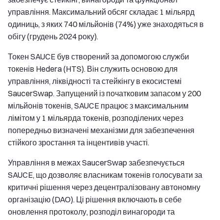
управління. Максимальний обсяг складає 1 мільярд
одиниць, з яких 740 мільйонів (74%) уже знаходяться в
обігу (грудень 2024 року).
Токен SAUCE був створений за допомогою служби
токенів Hedera (HTS). Він служить основою для
управління, ліквідності та стейкінгу в екосистемі
SaucerSwap. Запущений із початковим запасом у 200
мільйонів токенів, SAUCE працює з максимальним
лімітом у 1 мільярда токенів, розподілених через
попередньо визначені механізми для забезпечення
стійкого зростання та інцентивів участі.
Управління в межах SaucerSwap забезпечується
SAUCE, що дозволяє власникам токенів голосувати за
критичні рішення через децентралізовану автономну
організацію (DAO). Ці рішення включають в себе
оновлення протоколу, розподіл винагороди та