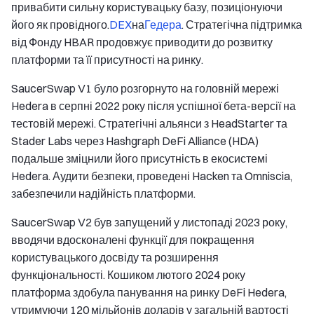
привабити сильну користувацьку базу, позиціонуючи
його як провідного.
DEX
на
Гедера
. Стратегічна підтримка
від Фонду HBAR продовжує приводити до розвитку
платформи та її присутності на ринку.
SaucerSwap V1 було розгорнуто на головній мережі
Hedera в серпні 2022 року після успішної бета-версії на
тестовій мережі. Стратегічні альянси з HeadStarter та
Stader Labs через Hashgraph DeFi Alliance (HDA)
подальше зміцнили його присутність в екосистемі
Hedera. Аудити безпеки, проведені Hacken та Omniscia,
забезпечили надійність платформи.
SaucerSwap V2 був запущений у листопаді 2023 року,
вводячи вдосконалені функції для покращення
користувацького досвіду та розширення
функціональності. Кошиком лютого 2024 року
платформа здобула панування на ринку DeFi Hedera,
утримуючи 120 мільйонів доларів у загальній вартості