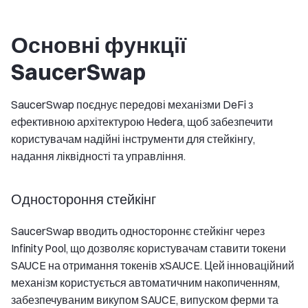
Основні функції
SaucerSwap
SaucerSwap поєднує передові механізми DeFi з
ефективною архітектурою Hedera, щоб забезпечити
користувачам надійні інструменти для стейкінгу,
надання ліквідності та управління.
Одностороння стейкінг
SaucerSwap вводить одностороннє стейкінг через
Infinity Pool, що дозволяє користувачам ставити токени
SAUCE на отримання токенів xSAUCE. Цей інноваційний
механізм користується автоматичним накопиченням,
забезпечуваним викупом SAUCE, випуском ферми та