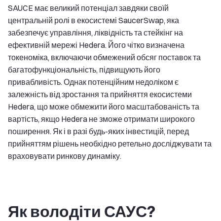
SAUCE має великий потенціал завдяки своїй
центральній ролі в екосистемі SaucerSwap, яка
забезпечує управління, ліквідність та стейкінг на
ефективній мережі Hedera. Його чітко визначена
токеноміка, включаючи обмежений обсяг поставок та
багатофункціональність, підвищують його
привабливість. Однак потенційним недоліком є
залежність від зростання та прийняття екосистеми
Hedera, що може обмежити його масштабованість та
вартість, якщо Hedera не зможе отримати широкого
поширення. Як і в разі будь-яких інвестицій, перед
прийняттям рішень необхідно ретельно досліджувати та
враховувати ринкову динаміку.
Як володіти САУС?