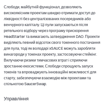
Слободи, майбутній функціонал, дозволяють
високоякісним проектам швидко отримати доступ до
ліквідності без централізованих посередників або
венчурного капіталу. Ці пули запускаються після
ретельного відбору через програму прискорення
HeadStarter та вимагають затвердження DAO. Проекти
виділяють певний відсоток свого токенного постачання
для пула, тоді як володарі xSAUCE можуть заробляти
винагороди у токенах проекту, застосовуючи стейкінг.
Вилучаючи ризики тимчасових втрат і сприяючи
зростанню екосистеми, Слободи спрощують запуск
токенів та впроваджують інноваційні можливості для
старту, забезпечуючи взаємодію між проектами та
спільнотою SaucerSwap.
Управління