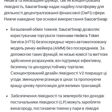
Hedera та інноваційні функції, такі як концентрована
ліквідність, SaucerSwap надає надійну платформу для
діяльності децентралізованої фінансової (DeFi) сфери.
Нижче наведено три основні використання SaucerSwap:
Безшовний обмін токенів: SaucerSwap дозволяє
користувачам торгувати токенами Hedera Token
Service (HTS) безпосередньо через автоматизовану
модель ринку-мейкера (AMM) без посередників. За
допомогою таких функцій, як низькі комісії та миттєве
здійснення розрахунків, він підтримує ефективну,
безпечну та цензуроустойчиву торгівлю.
Сконцентрований дизайн ліквідності V2 покращує ці
угоди, зменшуючи різницю в цінах та пропонуючи
кращу цінову пропозицію для великих транзакцій.
Забезпечення ліквідності та землеробство доходів:
постачальники ліквідності (LP) можуть заробляти
винагороду, постачаючи токени у пари в ліквідні