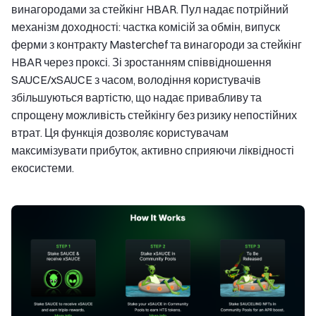
винагородами за стейкінг HBAR. Пул надає потрійний
механізм доходності: частка комісій за обмін, випуск
ферми з контракту Masterchef та винагороди за стейкінг
HBAR через проксі. Зі зростанням співвідношення
SAUCE/xSAUCE з часом, володіння користувачів
збільшуються вартістю, що надає привабливу та
спрощену можливість стейкінгу без ризику непостійних
втрат. Ця функція дозволяє користувачам
максимізувати прибуток, активно сприяючи ліквідності
екосистеми.