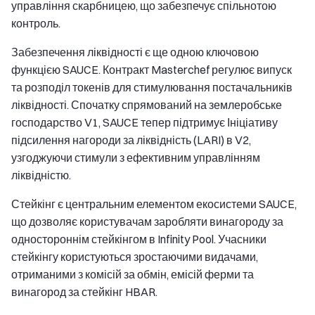
управління скарбницею, що забезпечує спільнотою
контроль.
Забезпечення ліквідності є ще одною ключовою
функцією SAUCE. Контракт Masterchef регулює випуск
та розподіл токенів для стимулювання постачальників
ліквідності. Спочатку спрямований на землеробське
господарство V1, SAUCE тепер підтримує Ініціативу
підсилення нагороди за ліквідність (LARI) в V2,
узгоджуючи стимули з ефективним управлінням
ліквідністю.
Стейкінг є центральним елементом екосистеми SAUCE,
що дозволяє користувачам заробляти винагороду за
одностороннім стейкінгом в Infinity Pool. Учасники
стейкінгу користуються зростаючими видачами,
отриманими з комісій за обмін, емісій ферми та
винагород за стейкінг HBAR.