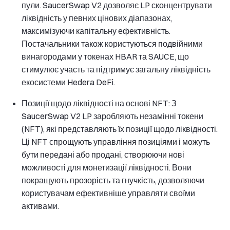
пули. SaucerSwap V2 дозволяє LP сконцентрувати
ліквідність у певних цінових діапазонах,
максимізуючи капітальну ефективність.
Постачальники також користуються подвійними
винагородами у токенах HBAR та SAUCE, що
стимулює участь та підтримує загальну ліквідність
екосистеми Hedera DeFi.
Позиції щодо ліквідності на основі NFT: З
SaucerSwap V2 LP заробляють незамінні токени
(NFT), які представляють їх позиції щодо ліквідності.
Ці NFT спрощують управління позиціями і можуть
бути передані або продані, створюючи нові
можливості для монетизації ліквідності. Вони
покращують прозорість та гнучкість, дозволяючи
користувачам ефективніше управляти своїми
активами.