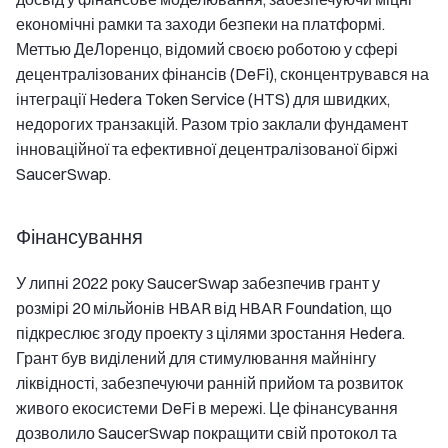
економічні рамки та заходи безпеки на платформі.
Меттью ДеЛоренцо, відомий своєю роботою у сфері
децентралізованих фінансів (DeFi), сконцентрувався на
інтеграції Hedera Token Service (HTS) для швидких,
недорогих транзакцій. Разом тріо заклали фундамент
інноваційної та ефективної децентралізованої біржі
SaucerSwap.
Фінансування
У липні 2022 року SaucerSwap забезпечив грант у
розмірі 20 мільйонів HBAR від HBAR Foundation, що
підкреслює згоду проекту з цілями зростання Hedera.
Грант був виділений для стимулювання майнінгу
ліквідності, забезпечуючи ранній прийом та розвиток
живого екосистеми DeFi в мережі. Це фінансування
дозволило SaucerSwap покращити свій протокол та