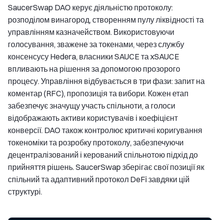
SaucerSwap DAO керує діяльністю протоколу:
розподілом винагород, створенням пулу ліквідності та
управлінням казначейством. Використовуючи
голосування, зважене за токенами, через службу
консенсусу Hedera, власники SAUCE та xSAUCE
впливають на рішення за допомогою прозорого
процесу. Управління відбувається в три фази: запит на
коментар (RFC), пропозиція та вибори. Кожен етап
забезпечує значущу участь спільноти, а голоси
відображають активи користувачів і коефіцієнт
конверсії. DAO також контролює критичні коригування
токеноміки та розробку протоколу, забезпечуючи
децентралізований і керований спільнотою підхід до
прийняття рішень. SaucerSwap зберігає свої позиції як
спільний та адаптивний протокол DeFi завдяки цій
структурі.