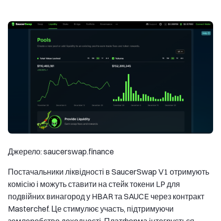
Джерело: saucerswap.finance
Постачальники ліквідності в SaucerSwap V1 отримують
комісію і можуть ставити на стейк токени LP для
подвійних винагород у HBAR та SAUCE через контракт
Masterchef. Це стимулює участь, підтримуючи