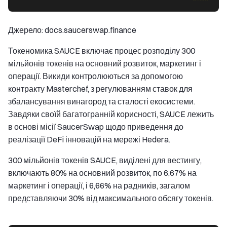
Джерело: docs.saucerswap.finance
Токеномика SAUCE включає процес розподілу 300
мільйонів токенів на основний розвиток, маркетинг і
операції. Викиди контролюються за допомогою
контракту Masterchef, з регулюванням ставок для
збалансування винагород та сталості екосистеми.
Завдяки своїй багатогранній корисності, SAUCE лежить
в основі місії SaucerSwap щодо приведення до
реалізації DeFi інновацій на мережі Hedera.
300 мільйонів токенів SAUCE, виділені для вестингу,
включають 80% на основний розвиток, по 6,67% на
маркетинг і операції, і 6,66% на радників, загалом
представляючи 30% від максимального обсягу токенів.