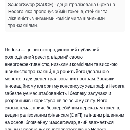
SaucerSwap (SAUCE) - децентралізована біржа на
Hedera, яка пропонує обмін токенів, стейкінг та
ліквідність з низькими комісіями та швидкими
транзакціями.
Hedera — це високопродуктивний публічний
розподілений реєстр, відомий своєю
енергоефективністю, низькими комісіями та високою
швидкістю транзакцій, що робить його ідеальною
мережею для децентралізованих програм. Завдяки
інноваційному алгоритму консенсусу хешграфів Hedera
забезпечує масштабованість і безпеку, залучаючи
розробників і користувачів по всьому світу. Його
екосистема сприяє безперебійним переказам токенів,
децентралізованим фінансам (DeFi) та іншим рішенням
на основі блокчейну. SaucerSwap, який вважається
одним із провідних криптопротоколів на Hedera,