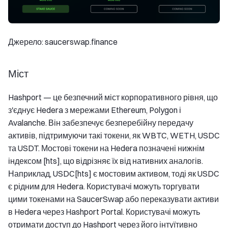
Джерело: saucerswap.finance
Міст
Hashport — це безпечний міст корпоративного рівня, що
з'єднує Hedera з мережами Ethereum, Polygon і
Avalanche. Він забезпечує безперебійну передачу
активів, підтримуючи такі токени, як WBTC, WETH, USDC
та USDT. Мостові токени на Hedera позначені нижнім
індексом [hts], що відрізняє їх від нативних аналогів.
Наприклад, USDC[hts] є мостовим активом, тоді як USDC
є рідним для Hedera. Користувачі можуть торгувати
цими токенами на SaucerSwap або переказувати активи
в Hedera через Hashport Portal. Користувачі можуть
отримати доступ до Hashport через його інтуїтивно