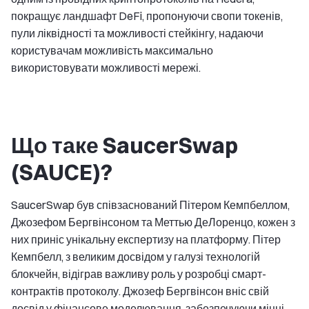
покращує ландшафт DeFi, пропонуючи свопи токенів,
пули ліквідності та можливості стейкінгу, надаючи
користувачам можливість максимально
використовувати можливості мережі.
Що таке SaucerSwap
(SAUCE)?
SaucerSwap був співзаснований Пітером Кемпбеллом,
Джозефом Бергвінсоном та Меттью ДеЛоренцо, кожен з
них приніс унікальну експертизу на платформу. Пітер
Кемпбелл, з великим досвідом у галузі технологій
блокчейн, відіграв важливу роль у розробці смарт-
контрактів протоколу. Джозеф Бергвінсон вніс свій
досвід у фінансове моделювання, забезпечуючи міцні