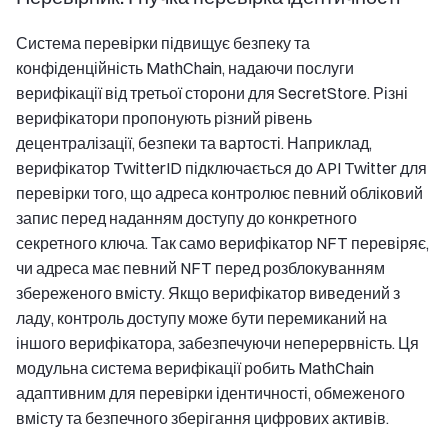
Система перевірки підвищує безпеку та
конфіденційність MathChain, надаючи послуги
верифікації від третьої сторони для SecretStore. Різні
верифікатори пропонують різний рівень
децентралізації, безпеки та вартості. Наприклад,
верифікатор TwitterID підключається до API Twitter для
перевірки того, що адреса контролює певний обліковий
запис перед наданням доступу до конкретного
секретного ключа. Так само верифікатор NFT перевіряє,
чи адреса має певний NFT перед розблокуванням
збереженого вмісту. Якщо верифікатор виведений з
ладу, контроль доступу може бути перемиканий на
іншого верифікатора, забезпечуючи неперервність. Ця
модульна система верифікації робить MathChain
адаптивним для перевірки ідентичності, обмеженого
вмісту та безпечного зберігання цифрових активів.