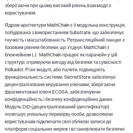
зберігаючи при цьому високий рівень взаємодії з
користувачем.
Ядром архітектури MathChain є її модульна конструкція,
побудована з використанням Substrate, що забезпечує
гнучкість і масштабованість. Ретрансляційний ланцюг є
базовим рівнем безпеки, що з'єднує MathChain з
блокчейном L1. MathChain працює як парачейн у цій
структурі, отримуючи вигоду від безпеки та сумісності
Polkadot. Різні модулі, або палети, підвищують
функціональність системи. SecretStore забезпечує
децентралізоване керування ключами, зберігаючи
фрагментовані ключі ECDSA, забезпечуючи
конфіденційність і безпеку конфіденційних даних.
Модуль DID (децентралізований ідентифікатор)
полегшує унікальну перевірку особи, дозволяючи
користувачам підключати свої облікові записи до
платформ соціальних мереж і встановлювати безпечні