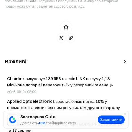
посилання на Gate. Порушення є порушенням Закону про авторське
право і може бути предметом судового розгляду.
Важливі
Chainlink викуповує 139 956 токенів LINK на суму 1,13
мільйона доларів і переводить їх у резервний гаманець
2026-08-07 08:09
Applied Optoelectronics зростає більш ніж на 10% у
премаркеті завдяки сильним результатам другого кварталу
2026-08-07 08:07
Застосунок Gate
Завантажити
Довіряють
45M
трейдерів по світу
OKX вилучить із лістингу торгові пари GODS, PRCL і DUCK 14
та 17 серпня