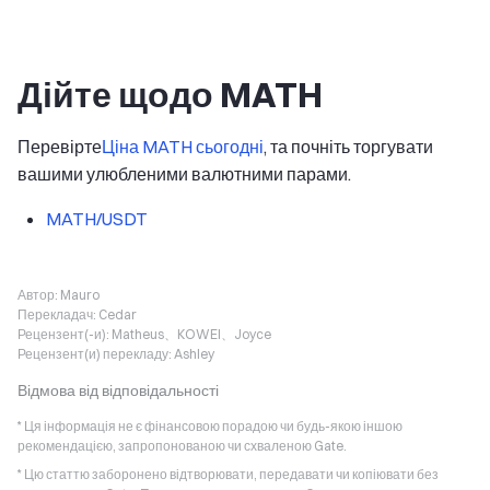
Дійте щодо MATH
Перевірте
Ціна MATH сьогодні
, та почніть торгувати
вашими улюбленими валютними парами.
MATH/USDT
Автор:
Mauro
Перекладач:
Cedar
Рецензент(-и):
Matheus、KOWEI、Joyce
Рецензент(и) перекладу:
Ashley
Відмова від відповідальності
* Ця інформація не є фінансовою порадою чи будь-якою іншою
рекомендацією, запропонованою чи схваленою Gate.
* Цю статтю заборонено відтворювати, передавати чи копіювати без