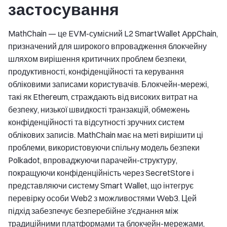
застосування
MathChain — це EVM-сумісний L2 SmartWallet AppChain,
призначений для широкого впровадження блокчейну
шляхом вирішення критичних проблем безпеки,
продуктивності, конфіденційності та керування
обліковими записами користувачів. Блокчейн-мережі,
такі як Ethereum, страждають від високих витрат на
безпеку, низької швидкості транзакцій, обмежень
конфіденційності та відсутності зручних систем
облікових записів. MathChain має на меті вирішити ці
проблеми, використовуючи спільну модель безпеки
Polkadot, впроваджуючи парачейн-структуру,
покращуючи конфіденційність через SecretStore і
представляючи систему Smart Wallet, що інтегрує
перевірку особи Web2 з можливостями Web3. Цей
підхід забезпечує безперебійне з'єднання між
традиційними платформами та блокчейн-мережами,