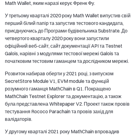
Math Wallet, яким наразі керує Френк Фу.
У третьому кварталі 2020 року Math Wallet випустив свій
перший білий папір та запустив тестового кандидата,
приєднуючись до Програми будівельника Substrate. До
четвертого кварталу 2020 року вони запустили
офіційний веб-сайт, сайт документації API та Testnet
Galois, нарівні з модулями тестової мережі Galois та
початковим тестовим гаманцем та дослідником мережі.
Розвиток набирав оберти у 2021 році, з випуском
SecretStore Module V1, EVM module та функцій
розумного гаманця MathChain в Q1. Покращено
MathChain Testnet Explorer та документацію, а також
була представлена Whitepaper V2. Проект також провів
тестування Rococo Parachain та провів захід для
валідаторів.
У другому кварталі 2021 року MathChain впровадив