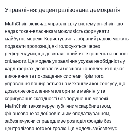
Управління: децентралізована демократія
MathChain включає управлінську систему on-chain, що
надає токен-власникам можливість формувати
майбутнє мережі. Користувачі та обраний радою можуть
подавати пропозиції, які голосуються через
референдуми, що дозволяє прийняття рішень на основі
спільноти. Ця модель управління усуває необхідність у
хард-форках, дозволяючи безшовні оновлення під час
виконання та покращення системи. Крім того,
управління поширюється на механізми консенсусу, що
дозволяє оновленням алгоритмів майнінгу та
коригування складності без порушення мережі.
MathChain також керує публічним скарбництвом,
фінансоване за добровільним оподаткуванням,
забезпечуючи справедливе розподіл фондів без
централізованого контролю. Ця модель забезпечує