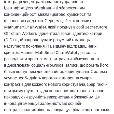
інтеграції децентралізованого управління
ідентифікацією, зберігання зі збереженням
конфіденційності, міжланцюгової сумісності та
фінансових додатків. Серцем цієї екосистеми є
MathSmartChainWallet, який поєднує в собі SecretStore,
Off-chain Workers і децентралізовані ідентифікатори
(DID), щоб запропонувати розумний гаманець
наступного покоління. На відміну від традиційних
криптогаманців, MathSmartChainWallet дозволяє
розподіляти простір імен, витрачати обмеження та
відновлювати соціальні облікові записи, що робить його
більш доступним для звичайних користувачів. Система
усуває необхідність дорогого створення смарт-
контрактів для кожного нового користувача, зберігаючи
при цьому гнучкість для оновлення контрактів, значно
покращуючи зручність використання блокчейну. Ця
інновація зменшує залежність від офчейн
централізованих рішень і покращує фінансові програми