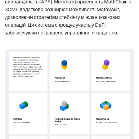
виправданість (APR). Міжплатформенність MathChain з
XCMP додатково розширює можливості MathVault,
дозволяючи стратегіям стейкінгу міжланцюжкових
операцій. Ця система спрощує участь у DeFi,
забезпечуючи покращене управління ліквідністю.