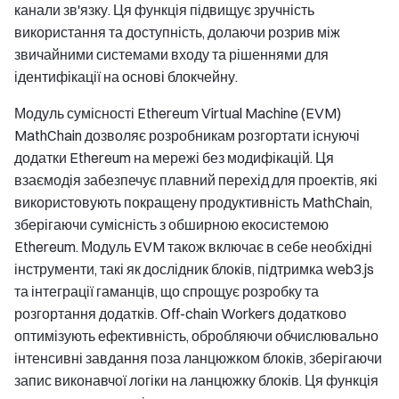
канали зв'язку. Ця функція підвищує зручність
використання та доступність, долаючи розрив між
звичайними системами входу та рішеннями для
ідентифікації на основі блокчейну.
Модуль сумісності Ethereum Virtual Machine (EVM)
MathChain дозволяє розробникам розгортати існуючі
додатки Ethereum на мережі без модифікацій. Ця
взаємодія забезпечує плавний перехід для проектів, які
використовують покращену продуктивність MathChain,
зберігаючи сумісність з обширною екосистемою
Ethereum. Модуль EVM також включає в себе необхідні
інструменти, такі як дослідник блоків, підтримка web3.js
та інтеграції гаманців, що спрощує розробку та
розгортання додатків. Off-chain Workers додатково
оптимізують ефективність, обробляючи обчислювально
інтенсивні завдання поза ланцюжком блоків, зберігаючи
запис виконавчої логіки на ланцюжку блоків. Ця функція