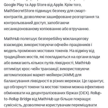
Google Play та App Store від Apple. Крім того,
MathSecretStore підвищує безпеку для смарт-
контрактів, дозволяючи зашифроване розгортання та
контрольований доступ, запобігаючи
несанкціонованому копіюванню або втручанню.
MathHub полегшує безперебійну міжланцюгову
взаємодію, використовуючи офчейн-працівників і
модель проміжних мостових токенів. На відміну від
традиційних мостів, які покладаються на органи влади
або вимагають кількох пулів ліквідності, MathHub
оптимізує крос-чейн транзакції, використовуючи
автоматизовані маркет-мейкери (AMM) для
балансування ліквідності в різних мережах. Це гарантує,
що обгорнуті токени та мостові токени можна ефективно
обмінювати на децентралізованих біржах (DEX). Rollup-
to-Rollup Bridge від MathHub ще більше покращує
сумісність, дозволяючи користувачам переміщувати