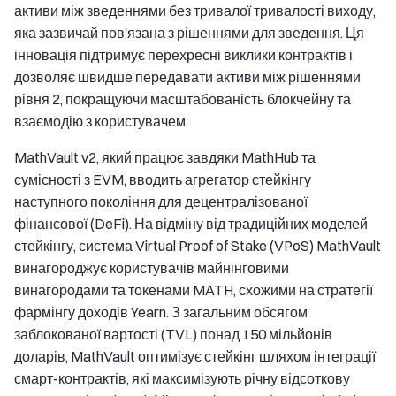
активи між зведеннями без тривалої тривалості виходу,
яка зазвичай пов'язана з рішеннями для зведення. Ця
інновація підтримує перехресні виклики контрактів і
дозволяє швидше передавати активи між рішеннями
рівня 2, покращуючи масштабованість блокчейну та
взаємодію з користувачем.
MathVault v2, який працює завдяки MathHub та
сумісності з EVM, вводить агрегатор стейкінгу
наступного покоління для децентралізованої
фінансової (DeFi). На відміну від традиційних моделей
стейкінгу, система Virtual Proof of Stake (VPoS) MathVault
винагороджує користувачів майнінговими
винагородами та токенами MATH, схожими на стратегії
фармінгу доходів Yearn. З загальним обсягом
заблокованої вартості (TVL) понад 150 мільйонів
доларів, MathVault оптимізує стейкінг шляхом інтеграції
смарт-контрактів, які максимізують річну відсоткову