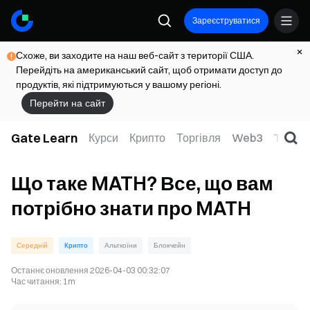
Зареєструватися
Схоже, ви заходите на наш веб-сайт з території США.
Перейдіть на американський сайт, щоб отримати доступ до
продуктів, які підтримуються у вашому регіоні.
Перейти на сайт
Gate Learn
Курси
Крипто
Торгівля
Web3
TradFi
Що таке MATH? Все, що вам
потрібно знати про MATH
Середній
Крипто
Альткоїни
Блокчейн
Останнє оновлення
2026-04-03 00:32:07
Час читання
:
1m