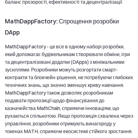
баланс прозорості, ефективності та децентралізації.
MathDappFactory: Спрощення розробки
DApp
MathDappFactory - це все в одному наборі розробки,
який допомагає будівельникам створювати обміни, ігри
та децентралізовані додатки (DApps) з мінімальними
зусиллями. Розробники можуть розгортати смарт-
контракти та блокчейн-рішення, не потребуючи глибоких
технічних знань, що значно зменшує криву навчання.
MathDappFactory також дозволяє розробникам
подавати пропозиції щодо фінансування до
казначейства MathChain, сприяючи інноваціям, що
рухаються спільнотою. Якщо пропозиція схвалена через
управління, розробники отримують винагороду у
токенах MATH, сприяючи екосистемі стійкого зростання.