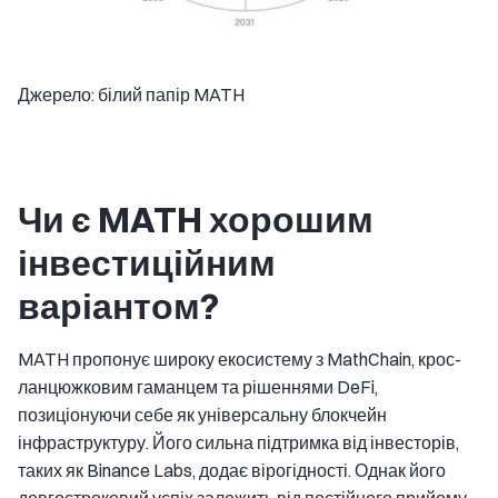
Джерело: білий папір MATH
Чи є MATH хорошим
інвестиційним
варіантом?
MATH пропонує широку екосистему з MathChain, крос-
ланцюжковим гаманцем та рішеннями DeFi,
позиціонуючи себе як універсальну блокчейн
інфраструктуру. Його сильна підтримка від інвесторів,
таких як Binance Labs, додає вірогідності. Однак його
довгостроковий успіх залежить від постійного прийому