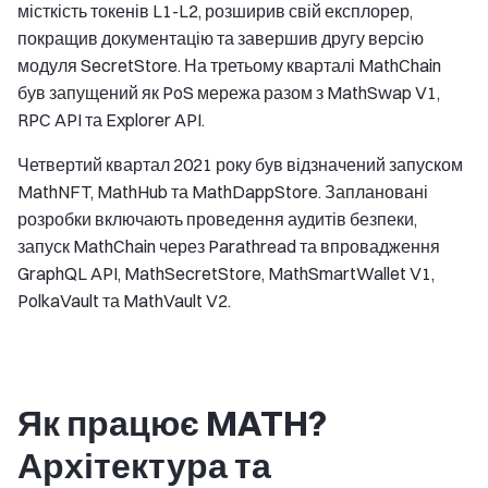
місткість токенів L1-L2, розширив свій експлорер,
покращив документацію та завершив другу версію
модуля SecretStore. На третьому кварталі MathChain
був запущений як PoS мережа разом з MathSwap V1,
RPC API та Explorer API.
Четвертий квартал 2021 року був відзначений запуском
MathNFT, MathHub та MathDappStore. Заплановані
розробки включають проведення аудитів безпеки,
запуск MathChain через Parathread та впровадження
GraphQL API, MathSecretStore, MathSmartWallet V1,
PolkaVault та MathVault V2.
Як працює MATH?
Архітектура та