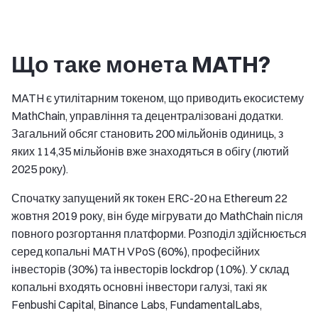
Що таке монета MATH?
MATH є утилітарним токеном, що приводить екосистему
MathChain, управління та децентралізовані додатки.
Загальний обсяг становить 200 мільйонів одиниць, з
яких 114,35 мільйонів вже знаходяться в обігу (лютий
2025 року).
Спочатку запущений як токен ERC-20 на Ethereum 22
жовтня 2019 року, він буде мігрувати до MathChain після
повного розгортання платформи. Розподіл здійснюється
серед копальні MATH VPoS (60%), професійних
інвесторів (30%) та інвесторів lockdrop (10%). У склад
копальні входять основні інвестори галузі, такі як
Fenbushi Capital, Binance Labs, FundamentalLabs,