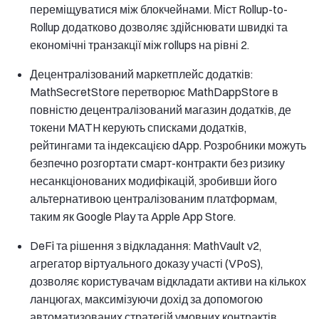
переміщуватися між блокчейнами. Міст Rollup-to-
Rollup додатково дозволяє здійснювати швидкі та
економічні транзакції між rollups на рівні 2.
Децентралізований маркетплейс додатків:
MathSecretStore перетворює MathDappStore в
повністю децентралізований магазин додатків, де
токени MATH керують списками додатків,
рейтингами та індексацією dApp. Розробники можуть
безпечно розгортати смарт-контракти без ризику
несанкціонованих модифікацій, зробивши його
альтернативою централізованим платформам,
таким як Google Play та Apple App Store.
DeFi та рішення з відкладання: MathVault v2,
агрегатор віртуального доказу участі (VPoS),
дозволяє користувачам відкладати активи на кількох
ланцюгах, максимізуючи дохід за допомогою
автоматизованих стратегій умовних контрактів.