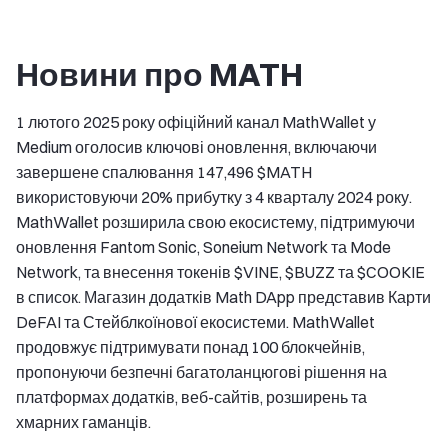
Новини про MATH
1 лютого 2025 року офіційний канал MathWallet у
Medium оголосив ключові оновлення, включаючи
завершене спалювання 147,496 $MATH
використовуючи 20% прибутку з 4 кварталу 2024 року.
MathWallet розширила свою екосистему, підтримуючи
оновлення Fantom Sonic, Soneium Network та Mode
Network, та внесення токенів $VINE, $BUZZ та $COOKIE
в список. Магазин додатків Math DApp представив Карти
DeFAI та Стейблкоїнової екосистеми. MathWallet
продовжує підтримувати понад 100 блокчейнів,
пропонуючи безпечні багатоланцюгові рішення на
платформах додатків, веб-сайтів, розширень та
хмарних гаманців.