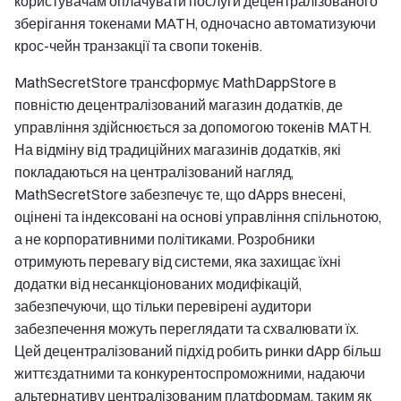
користувачам оплачувати послуги децентралізованого
зберігання токенами MATH, одночасно автоматизуючи
крос-чейн транзакції та свопи токенів.
MathSecretStore трансформує MathDappStore в
повністю децентралізований магазин додатків, де
управління здійснюється за допомогою токенів MATH.
На відміну від традиційних магазинів додатків, які
покладаються на централізований нагляд,
MathSecretStore забезпечує те, що dApps внесені,
оцінені та індексовані на основі управління спільнотою,
а не корпоративними політиками. Розробники
отримують перевагу від системи, яка захищає їхні
додатки від несанкціонованих модифікацій,
забезпечуючи, що тільки перевірені аудитори
забезпечення можуть переглядати та схвалювати їх.
Цей децентралізований підхід робить ринки dApp більш
життєздатними та конкурентоспроможними, надаючи
альтернативу централізованим платформам, таким як