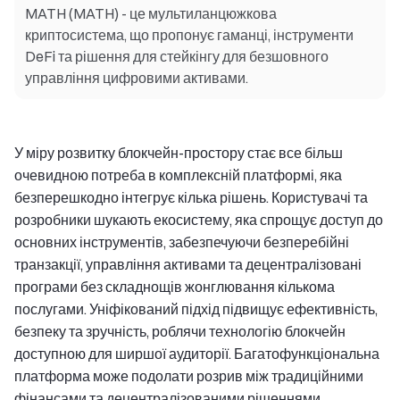
MATH (MATH) - це мультиланцюжкова
криптосистема, що пропонує гаманці, інструменти
DeFi та рішення для стейкінгу для безшовного
управління цифровими активами.
У міру розвитку блокчейн-простору стає все більш
очевидною потреба в комплексній платформі, яка
безперешкодно інтегрує кілька рішень. Користувачі та
розробники шукають екосистему, яка спрощує доступ до
основних інструментів, забезпечуючи безперебійні
транзакції, управління активами та децентралізовані
програми без складнощів жонглювання кількома
послугами. Уніфікований підхід підвищує ефективність,
безпеку та зручність, роблячи технологію блокчейн
доступною для ширшої аудиторії. Багатофункціональна
платформа може подолати розрив між традиційними
фінансами та децентралізованими рішеннями,