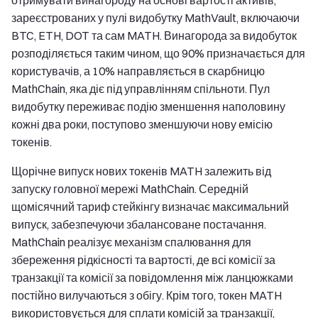
зареєстрованих у пулі видобутку MathVault, включаючи
BTC, ETH, DOT та сам MATH. Винагорода за видобуток
розподіляється таким чином, що 90% призначається для
користувачів, а 10% направляється в скарбницю
MathChain, яка діє під управлінням спільноти. Пул
видобутку переживає подію зменшення наполовину
кожні два роки, поступово зменшуючи нову емісію
токенів.
Щорічне випуск нових токенів MATH залежить від
запуску головної мережі MathChain. Середній
щомісячний тариф стейкінгу визначає максимальний
випуск, забезпечуючи збалансоване постачання.
MathChain реалізує механізм спалювання для
збереження рідкісності та вартості, де всі комісії за
транзакції та комісії за повідомлення між ланцюжками
постійно вилучаються з обігу. Крім того, токен MATH
використовується для сплати комісій за транзакції,