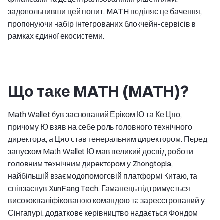
задовольнивши цей попит. MATH поділяє це бачення,
пропонуючи набір інтегрованих блокчейн-сервісів в
рамках єдиної екосистеми.
Що таке MATH (MATH)?
Math Wallet був заснований Еріком Ю та Ке Цяо,
причому Ю взяв на себе роль головного технічного
директора, а Цяо став генеральним директором. Перед
запуском Math Wallet Ю мав великий досвід роботи
головним технічним директором у Zhongtopia,
найбільшій взаємодопомоговій платформі Китаю, та
співзаснув XunFang Tech. Гаманець підтримується
висококваліфікованою командою та зареєстрований у
Сінгапурі, додаткове керівництво надається Фондом