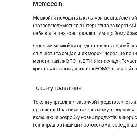
Memecoin
Мемкойни походять із культури мемів. Але н
(розповсюджуються в Інтернеті та за короткий
себе від інших криптовалют тим, що йому браку
Оскільки мемкойни представляють певний вид і
спільноти та соціальних мереж, через що вони 
монети, такі як BTC та ETH. Як наслідок, їх ч
криптовалютному просторі FOMO зазвичай спо
Токен управління
Токени управління зазвичай представляють п
протоколі. Власники токенів можуть вирішува
включаючи розробку нових продуктів, викорис
і співпрацю з іншими протоколами, серед іншо