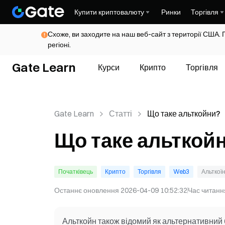
Купити криптовалюту
Ринки
Торгівля
Схоже, ви заходите на наш веб-сайт з території США. 
регіоні.
Gate Learn
Курси
Крипто
Торгівля
Gate Learn
Статті
Що таке альткойни?
Що таке альткой
Початківець
Крипто
Торгівля
Web3
Альткої
Останнє оновлення
2026-04-09 10:52:32
Час читанн
Альткойн також відомий як альтернативний 