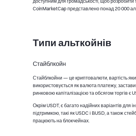
доступним для громадськості, щоб розробити т
CoinMarketCap представлено понад 20 000 аль
Типи альткойнів
Стайблкойн
Стайблкойни — це криптовалюти, вартість яких
використовується як валюта платежу, застави
ринковою капіталізацією та обсягом торгів є 
Окрім USDT, є багато надійних варіантів для і
підтримкою, такі як USDC і BUSD, а також сте
працюють на блокчейнах.