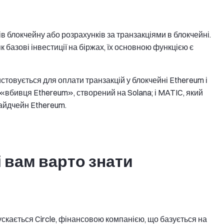
ів блокчейну або розрахунків за транзакціями в блокчейні.
 базові інвестиції на біржах, їх основною функцією є
стовується для оплати транзакцій у блокчейні Ethereum і
 «вбивця Ethereum», створений на Solana; і MATIC, який
сайдчейн Ethereum.
і вам варто знати
ускається Circle, фінансовою компанією, що базується на