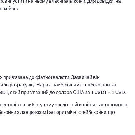
а випустити на ньому власні альткоїни. Для довідки, на
ткойнів.
 прив’язана до фіатної валюти. Зазвичай він
 або розрахунку. Наразі найбільшим стейблкоіном за
USDT, який прив’язаний до долара США за 1 USDT = 1 USD.
нвесторів на вибір, у тому числі стейблкойни з автономною
йблкойни з ланцюжком і алгоритмічні стейблкойни, що