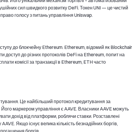
ачів. Його унікальний механізм торгівлі – автоматизований
ушійних сил швидкого розвитку DeFi. Токен UNI — це чистий
право голосу з питань управління Uniswap.
тупу до блокчейну Ethereum. Ethereum, відомий як Blockchai
ти доступ до різних протоколів DeFi на Ethereum, попит на
сплати комісії за транзакції в Ethereum, ETH часто
тування. Це найбільший протокол кредитування за
Fi. Його маркером управління є AAVE. Власники AAVE можуть
увати дохід від платформи, роблячи ставки. Розставлені
AAVE. Якщо існує велика кількість безнадійних боргів,
я погашення боргів.