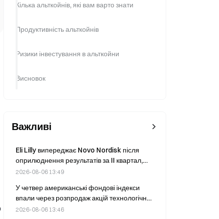
Кілька альткойнів, які вам варто знати
Продуктивність альткойнів
Ризики інвестування в альткойни
Висновок
Важливі
Eli Lilly випереджає Novo Nordisk після
оприлюднення результатів за II квартал,
збільшивши частку ринку GLP-1 до 60,9%.
2026-08-06 13:49
У четвер американські фондові індекси
впали через розпродаж акцій технологічних
о
компаній; Nasdaq знизився на 0,83%.
2026-08-06 13:46