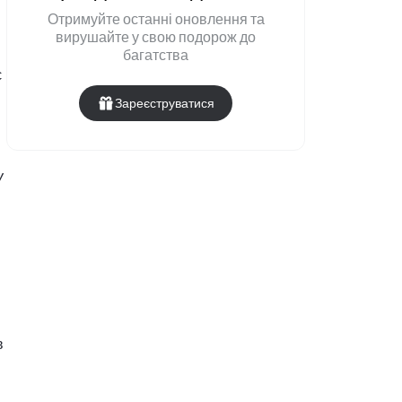
Отримуйте останні оновлення та
вирушайте у свою подорож до
багатства
є
Зареєструватися
У
в