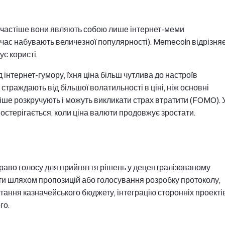
айчастіше вони являють собою лише інтернет-меми
 час набувають величезної популярності). Memecoin відрізня
є користі.
нтернет-гумору, їхня ціна більш чутлива до настроїв
страждають від більшої волатильності в ціні, ніж основні
астіше розкручують і можуть викликати страх втратити (FOMO). 
стерігається, коли ціна валюти продовжує зростати.
раво голосу для прийняття рішень у децентралізованому
ти шляхом пропозицій або голосування розробку протоколу,
тання казначейського бюджету, інтеграцію сторонніх проекті
го.