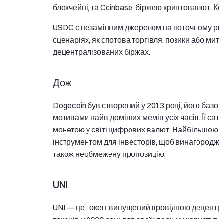
блокчейні, та Coinbase, біржею криптовалют.
USDC є незамінним джерелом на поточному ри
сценаріях, як спотова торгівля, позики або митт
децентралізованих біржах.
Дож
Dogecoin був створений у 2013 році, його базов
мотивами найвідоміших мемів усіх часів. Її с
монетою у світі цифрових валют. Найбільшою о
інструментом для інвесторів, щоб винагороджу
також необмежену пропозицію.
UNI
UNI — це токен, випущений провідною децент