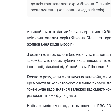
до всіх криптовалют, окрім біткоіна. Більші
розгалуження (копіювання кодів Bitcoin).
Альткойн також відомий як альтернативний біт
всіх криптовалют, окрім біткоіна. Більшість к
(копіювання кодів Bitcoin)
З розвитком технології блокчейну та відповідни
також багато нових публічних ланцюжків і токе
інновації, відмінні від біткойнів та Ethereum.
Кожного разу, коли ми згадуємо альткойн, ми 
що монети використовуються лише як засіб пла
токен буде відрізнятися залежно від смарт-к
різноманітними функціями.
Найважливішим стандартом токенів є ERC-20, 