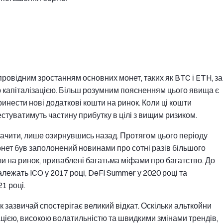
ровідним зростанням основних монет, таких як BTC і ETH, за
ю капіталізацією. Більш розумним поясненням цього явища є
инести нові додаткові кошти на ринок. Коли ці кошти
стуватимуть частину прибутку в цілі з вищим ризиком.
начити, лише озирнувшись назад. Протягом цього періоду
рнет був заполонений новинами про сотні разів більшого
шли на ринок, приваблені багатьма міфами про багатство. До
лежать ICO у 2017 році, DeFi Summer у 2020 році та
1 році.
к зазвичай спостерігає великий відкат. Оскільки альткойни
цією, високою волатильністю та швидкими змінами трендів,