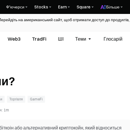
Ф'ючерси
Stocks
Earn
Square
Більше
Перейдіть на американський сайт, щоб отримати доступ до продуктів,
Web3
TradFi
ШІ
Теми
Глосарій
ни?
ни
Торгівля
GameFi
я
:
1m
біткоін або альтернативний криптокойн, який відноситься