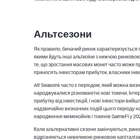
Альтсезони
Як правило, бичачий ринок характеризується п
якими йдуть інші альткоїни з нижчою ринково
те, що зростання масових монет часто може пр
приносять інвесторам прибуток, власники інве
Alt Seasons часто є періодом, який можна виз
народжувалися різноманітні нові токени, Інте
прибутку від інвестицій, і нові інвестори вий
надзвичайно визначних подій цього періоду на
народження мемекойнів і токенів GameFi у 202
Коли альтернативні сезони закінчуються, рино
відрізняються невеликою ринковою капіталіза