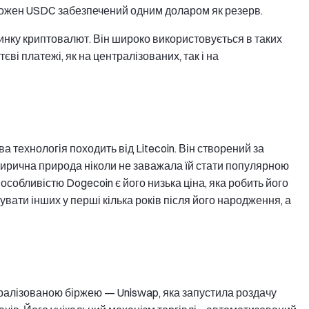
 Кожен USDC забезпечений одним доларом як резерв.
нку криптовалют. Він широко використовується в таких
єві платежі, як на централізованих, так і на
а технологія походить від Litecoin. Він створений за
атирична природа ніколи не заважала їй стати популярною
собливістю Dogecoin є його низька ціна, яка робить його
вати інших у перші кілька років після його народження, а
ралізованою біржею — Uniswap, яка запустила роздачу