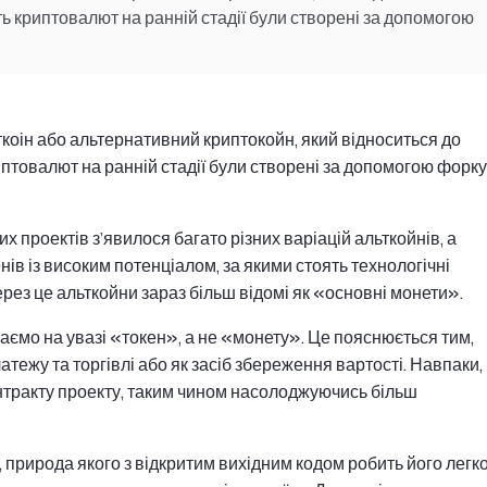
сть криптовалют на ранній стадії були створені за допомогою
коін або альтернативний криптокойн, який відноситься до
риптовалют на ранній стадії були створені за допомогою форку
х проектів з’явилося багато різних варіацій альткойнів, а
нів із високим потенціалом, за якими стоять технологічні
 Через це альткойни зараз більш відомі як «основні монети».
маємо на увазі «токен», а не «монету». Це пояснюється тим,
тежу та торгівлі або як засіб збереження вартості. Навпаки,
онтракту проекту, таким чином насолоджуючись більш
природа якого з відкритим вихідним кодом робить його легк