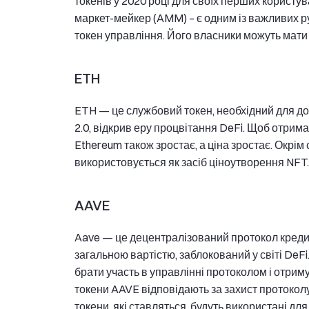
токенів у 2020 році для своїх перших користув
маркет-мейкер (AMM) – є одним із важливих р
токен управління. Його власники можуть мати 
ETH
ETH — це службовий токен, необхідний для дос
2.0, відкрив еру процвітання DeFi. Щоб отрима
Ethereum також зростає, а ціна зростає. Окрім 
використовується як засіб ціноутворення NFT.
AAVE
Aave — це децентралізований протокол креди
загальною вартістю, заблокований у світі De
брати участь в управлінні протоколом і отрим
токени AAVE відповідають за захист протоколу 
токени, які ставляться, будуть використані дл