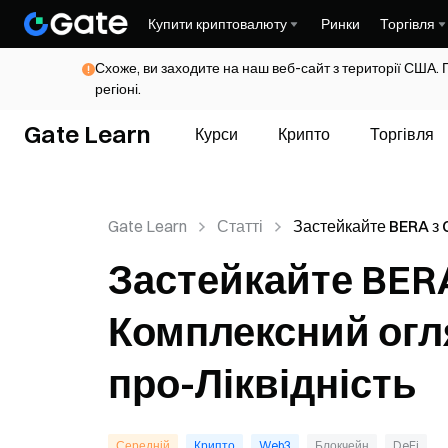
Купити криптовалюту
Ринки
Торгівля
Схоже, ви заходите на наш веб-сайт з території США. 
регіоні.
Gate Learn
Курси
Крипто
Торгівля
Gate Learn
Статті
Застейкайте BERA з
One: Комплексний о
Застейкайте BERA
Berachain, Доказ-пр
Ліквідність
Комплексний огля
про-Ліквідність
Середній
Крипто
Web3
Блокчейн
DeFi