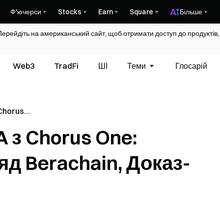
Ф'ючерси
Stocks
Earn
Square
Більше
Перейдіть на американський сайт, щоб отримати доступ до продуктів,
Web3
TradFi
ШІ
Теми
Глосарій
 Chorus
гляд
 з Chorus One:
о-
д Berachain, Доказ-