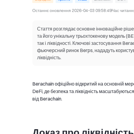
Останнє оновлення
2026-04-03 09:58:49
Час читанн
Стаття розглядає основне інноваційне рішенн
та його унікальну трьохтокенову модель (B
так і ліквідності. Ключові застосування Bera
фьючерсний ринок Berps, нададуть користу
ліквідність.
Berachain офіційно відкритий на основній ме
DeFi, де безпека та ліквідність масштабуються
від Berachain.
Доказ про ліквідніст