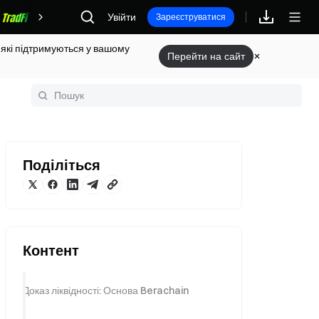
Увійти
Винагороди
Зареєструватися
 які підтримуються у вашому
Перейти на сайт
Поділіться
Контент
Доказ ліквідності: Основа Berachain