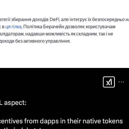
тегії збирання доходів DeFi, але інтегрує їх безпосередньо н
с в
ця гілка
, Політика Берачейн дозволяє користувачам
алідаторам, надавши можливість як складним, так і не
доходи без активного управління.