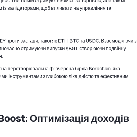
ності не тільки отримують комісії за торгівлю, але також
м із валідаторами, щоб впливати на управління та
 проти застави, такої як ETH, BTC та USDC. Взаємодіяючи з
 одночасно отримуючи випуски $BGT, створюючи подвійну
я.
ласна перетворювальна ф'ючерсна біржа Berachain, яка
ими інструментами з глибокою ліквідністю та ефективним
oost: Оптимізація доходів