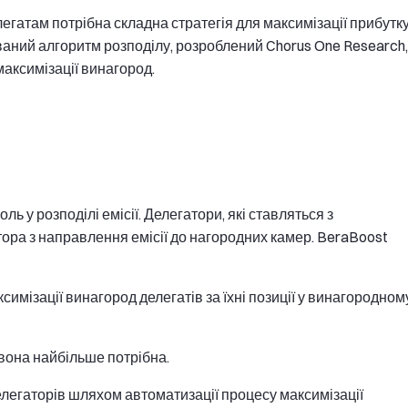
егатам потрібна складна стратегія для максимізації прибутку
ваний алгоритм розподілу, розроблений Chorus One Research,
аксимізації винагород.
ь у розподілі емісії. Делегатори, які ставляться з
тора з направлення емісії до нагородних камер. BeraBoost
имізації винагород делегатів за їхні позиції у винагородном
 вона найбільше потрібна.
легаторів шляхом автоматизації процесу максимізації