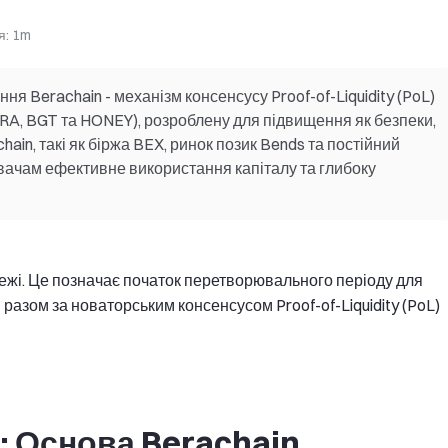
я
:
1m
я Berachain - механізм консенсусу Proof-of-Liquidity (PoL)
ERA, BGT та HONEY), розроблену для підвищення як безпеки,
chain, такі як біржа BEX, ринок позик Bends та постійний
вачам ефективне використання капіталу та глибоку
режі. Це позначає початок перетворювального періоду для
 разом за новаторським консенсусом Proof-of-Liquidity (PoL)
ь: Основа Berachain