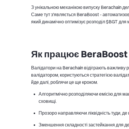
З унікальною механікою випуску Berachain дел
Саме тут з'являється BeraBoost - автоматизо
який динамічно оптимізує розподіл $BGT для м
Як працює BeraBoost
Валідатори на Berachain відіграють важливу рол
валідатором, користуються стратегією валіда
йде далі, роблячи це ще кроком.
Алгоритмічно розподіляючи емісію для макс
сховищі.
Прозоро направляючи ліквідність туди, де
Зменшення складності застейкання для де