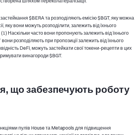
 створена шляхом переколатералізації.
 застейкання $BERA та розподіляють емісію $BGT, яку можна
ії, яку вони можуть розподілити, залежить від їхнього
 (1) Наскільки часто вони пропонують залежить від їхнього
 вони розподіляють при пропозиції залежить від їхнього
квідність DeFi, можуть застейкати свої токени-рецепти в цих
тримувати винагороди $BGT.
я, що забезпечують роботу
ункціями пулів House та Metapools для підвищення