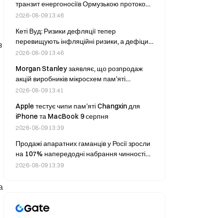
транзит енергоносіїв Ормузькою протокою
на тлі протистояння з Іраном
2026-08-09 13:46
Кеті Вуд: Ризики дефляції тепер
перевищують інфляційні ризики, а дефіцит
з
бюджету США становить 5,6% ВВП
2026-08-09 13:46
Morgan Stanley заявляє, що розпродаж
акцій виробників мікросхем пам’яті
завершився, а поточні рівні привабливі для
2026-08-09 13:41
повторного входу.
Apple тестує чипи пам’яті Changxin для
iPhone та MacBook 9 серпня
2026-08-09 13:39
Продажі апаратних гаманців у Росії зросли
на 107% напередодні набрання чинності
новими правилами регулювання
2026-08-09 13:39
криптовалют 1 вересня.
а