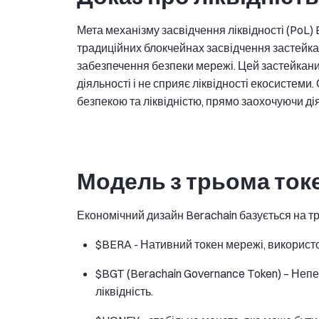
Мета механізму засвідчення ліквідності (PoL) B
традиційних блокчейнах засвідчення застейкан
забезпечення безпеки мережі. Цей застейканий
діяльності і не сприяє ліквідності екосистеми.
безпекою та ліквідністю, прямо заохочуючи ді
Модель з трьома ток
Економічний дизайн Berachain базується на тр
$BERA - Нативний токен мережі, використов
$BGT (Berachain Governance Token) – Неп
ліквідність.