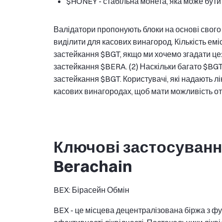
$HONEY - стабільна монета, яка може бути
Валідатори пропонують блоки на основі свого
виділити для касових винагород. Кількість еміс
застейкання $BGT, якщо ми хочемо згадати це:
застейкання $BERA. (2) Наскільки багато $BGT
застейкання $BGT. Користувачі, які надають лі
касових винагородах, щоб мати можливість о
Ключові застосуванн
Berachain
BEX: Бірасейн Обмін
BEX - це місцева децентралізована біржа з ф