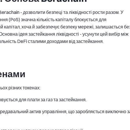
erachain - дозволити безпеці та ліквідності рости разом. У
ня (PoS) значна кількість капіталу блокується для
 капітал, хоча й забезпечує безпеку мережі, залишається бе
 Основна ідея застейкання ліквідності - усунути цей вибір між
яльність DeFi сталими доходами від застейкання.
енами
ьох різних токенах:
ується для плати за газ та застейкання.
ередавальний актив управління, що заробляється виключно з