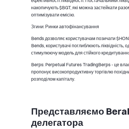
ефективності ліквідності. Постачальники ліквід
накопичують $BGT, які можна застейкати разо
оптимізувати емісію.
Згини: Ринки автофінансування
Bends дозволяє користувачам позичати $HONEY
Bends, користувачі поглиблюють ліквідність,
стимулюючу модель для стійкого кредитуванн
Berps: Perpetual Futures TradingBerps - це в
пропонує високопродуктивну торгівлю похідн
розподілом капіталу.
Представляємо BeraB
делегатора