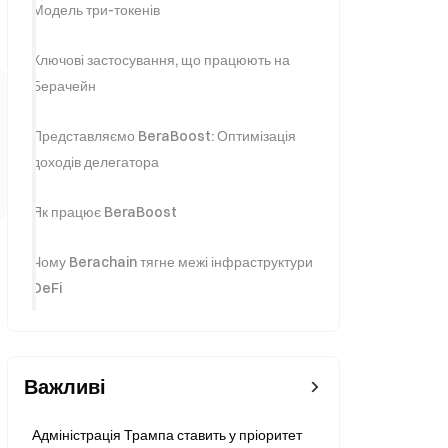
Модель три-токенів
Ключові застосування, що працюють на
Берачейн
Представляємо BeraBoost: Оптимізація
доходів делегатора
Як працює BeraBoost
Чому Berachain тягне межі інфраструктури
DeFi‍
Важливі
Адміністрація Трампа ставить у пріоритет