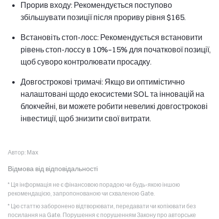
Прорив входу: Рекомендується поступово
збільшувати позиції після прориву рівня $165.
Встановіть стоп-лосс: Рекомендується встановити
рівень стоп-лоссу в 10%–15% для початкової позиції,
щоб суворо контролювати просадку.
Довгострокові тримачі: Якщо ви оптимістично
налаштовані щодо екосистеми SOL та інновацій на
блокчейні, ви можете робити невеликі довгострокові
інвестиції, щоб знизити свої витрати.
Автор:
Max
Відмова від відповідальності
* Ця інформація не є фінансовою порадою чи будь-якою іншою
рекомендацією, запропонованою чи схваленою Gate.
* Цю статтю заборонено відтворювати, передавати чи копіювати без
посилання на Gate. Порушення є порушенням Закону про авторське