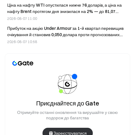
Ціна на нафту WTI опустилася нижче 76 доларів, а ціна на
нафту Brent протягом дня знизилася на 2% — до 81,07
долара.
2026-08-07 11:00
Прибуток на акцію Under Armour за 1-й квартал перевищив
очікування й становив 0,050 долара проти прогнозованих
0,02 долара; виручка не виправдала прогнозу й становила
2026-08-07 10:58
1,10 мільярда доларів
Приєднайтеся до Gate
Отримуйте останні оновлення та вирушайте у свою
подорож до багатства
Зареєструватися