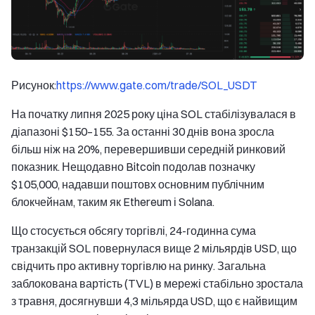
Рисунок:
https://www.gate.com/trade/SOL_USDT
На початку липня 2025 року ціна SOL стабілізувалася в
діапазоні $150–155. За останні 30 днів вона зросла
більш ніж на 20%, перевершивши середній ринковий
показник. Нещодавно Bitcoin подолав позначку
$105,000, надавши поштовх основним публічним
блокчейнам, таким як Ethereum і Solana.
Що стосується обсягу торгівлі, 24-годинна сума
транзакцій SOL повернулася вище 2 мільярдів USD, що
свідчить про активну торгівлю на ринку. Загальна
заблокована вартість (TVL) в мережі стабільно зростала
з травня, досягнувши 4,3 мільярда USD, що є найвищим