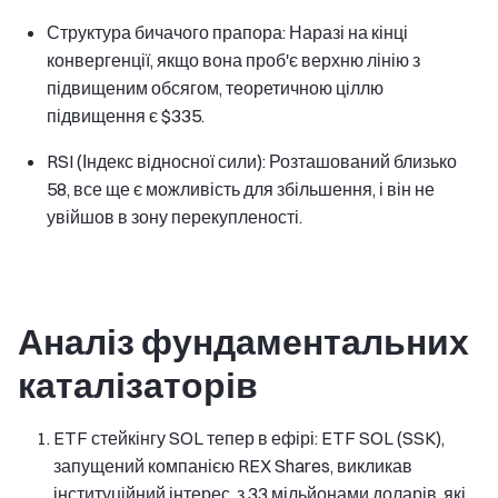
Структура бичачого прапора: Наразі на кінці
конвергенції, якщо вона проб'є верхню лінію з
підвищеним обсягом, теоретичною ціллю
підвищення є $335.
RSI (Індекс відносної сили): Розташований близько
58, все ще є можливість для збільшення, і він не
увійшов в зону перекупленості.
Аналіз фундаментальних
каталізаторів
ETF стейкінгу SOL тепер в ефірі: ETF SOL (SSK),
запущений компанією REX Shares, викликав
інституційний інтерес, з 33 мільйонами доларів, які