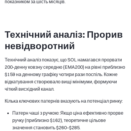
показником за шість місяців.
Технічний аналіз: Прорив
невідворотний
Технічний аналіз показує, що SOL намагався прорвати
200-денну ковзну середню (EMA200) на рівні приблизно
$159 на денному графіку чотири рази поспіль. Кожне
відкатування створювало вищі мінімуми, формуючи
чіткий висхідний канал.
Кілька ключових патернів вказують на потенціал ринку:
Патерн чаші з ручкою: Якщо ціна ефективно прорве
ручку (приблизно $162), теоретичне цільове
значення становить $260–$285.