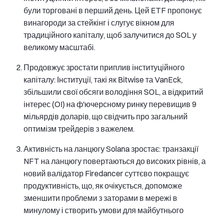
були торговані в перший день. Цей ETF пропонує
винагороди за стейкінг і слугує вікном для
традиційного капіталу, щоб залучитися до SOL у
великому масштабі.
Продовжує зростати приплив інституційного
капіталу: Інституції, такі як Bitwise та VanEck,
збільшили свої обсяги володіння SOL, а відкритий
інтерес (OI) на ф'ючерсному ринку перевищив 9
мільярдів доларів, що свідчить про загальний
оптимізм трейдерів з важелем.
Активність на ланцюгу Solana зростає: транзакції
NFT на ланцюгу повертаються до високих рівнів, а
новий валідатор Firedancer суттєво покращує
продуктивність, що, як очікується, допоможе
зменшити проблеми з заторами в мережі в
минулому і створить умови для майбутнього