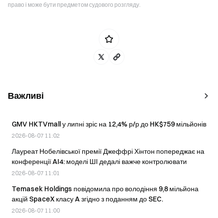
право і може бути предметом судового розгляду.
Важливі
GMV HKTVmall у липні зріс на 12,4% р/р до HK$759 мільйонів
2026-08-07 11:02
Лауреат Нобелівської премії Джеффрі Хінтон попереджає на
конференції AI4: моделі ШІ дедалі важче контролювати
2026-08-07 11:01
Temasek Holdings повідомила про володіння 9,8 мільйона
акцій SpaceX класу A згідно з поданням до SEC.
2026-08-07 11:00