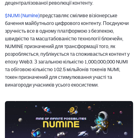
децентралізованої революції контенту.
$NUMI (Numine)
представляє сміливе візіонерське
бачення майбутнього цифрового контенту. Поєднуючи
зручність все в одному платформою з безпекою,
швидкістю та масштабованістю технології блокчейн,
NUMINE призначений для трансформації того, як
розробляється, публікується та споживається контент у
епоху Web3. З загальною кількістю 1,000,000,000 NUMI
та обіговою кількістю 102.5 мільйонів токенів NUMI,
токен призначений для стимулювання участі та
винагороди учасників усього екосистеми.