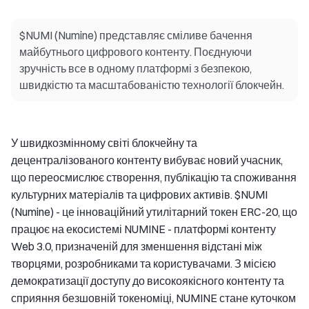
$NUMI (Numine) представляє сміливе бачення
майбутнього цифрового контенту. Поєднуючи
зручність все в одному платформі з безпекою,
швидкістю та масштабованістю технології блокчейн.
У швидкозмінному світі блокчейну та
децентралізованого контенту вибуває новий учасник,
що переосмислює створення, публікацію та споживання
культурних матеріалів та цифрових активів. $NUMI
(Numine) - це інноваційний утилітарний токен ERC-20, що
працює на екосистемі NUMINE - платформі контенту
Web 3.0, призначеній для зменшення відстані між
творцями, розробниками та користувачами. З місією
демократизації доступу до високоякісного контенту та
сприяння безшовній токеноміці, NUMINE стане куточком