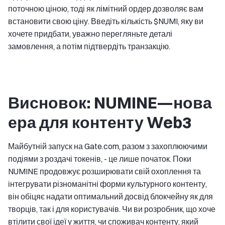
поточною ціною, тоді як лімітний ордер дозволяє вам
встановити свою ціну. Введіть кількість $NUMI, яку ви
хочете придбати, уважно перегляньте деталі
замовлення, а потім підтвердіть транзакцію.
Висновок: NUMINE—нова
ера для контенту Web3
Майбутній запуск на Gate.com, разом з захоплюючими
подіями з роздачі токенів, - це лише початок. Поки
NUMINE продовжує розширювати свій охоплення та
інтегрувати різноманітні форми культурного контенту,
він обіцяє надати оптимальний досвід блокчейну як для
творців, так і для користувачів. Чи ви розробник, що хоче
втілити свої ідеї у життя, чи споживач контенту, який