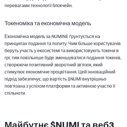
перевагами технології блокчейн.
Токеноміка та економічна модель
Економічна модель за NUMINE ґрунтується на
принципах подання та попиту. Чим більше користувачів
беруть участь у екосистемі та використовують токени в
грі, тим повільніше буде зменшуватися подання токенів,
створюючи позитивний зворотний зв'язок, який
стимулює економічне процвітання. Цей інноваційний
підхід забезпечує, що вартість $NUMI внутрішньо
пов'язана з успіхом платформи та активною участю її
спільноти.
Майбутнє $NUMI та веб3