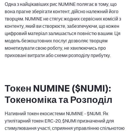
Одна з найцікавіших рис NUMINE полягає в тому, що
вона прагне зберігати контент, дійсно належний його
творцям. NUMINE не стягує жодних сервісних комісій з
контенту, який ви створюєте, забезпечуючи, що кожен
цифровий матеріал залишається повністю вашим. Ця
модель безкоштовних послуг дозволяє творцям
монетизувати свою роботу, не хвилюючись про
приховані витрати або схеми розподілу прибутку.
Токен NUMINE ($NUMI):
Токеноміка та Розподіл
Нативний токен екосистеми NUMINE - $NUMI. Як
утилітарний токен ERC-20, $NUMI призначений для
стимулювання участі, сприяння управлінню спільнотою