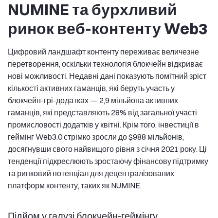
NUMINE та бурхливий
ринок веб-контенту Web3
Цифровий ландшафт контенту переживає величезне
перетворення, оскільки технологія блокчейн відкриває
нові можливості. Недавні дані показують помітний зріст
кількості активних гаманців, які беруть участь у
блокчейн-грі-додатках — 2,9 мільйона активних
гаманців, які представляють 28% від загальної участі
промисловості додатків у квітні. Крім того, інвестиції в
геймінг Web3.0 стрімко зросли до $988 мільйонів,
досягнувши свого найвищого рівня з січня 2021 року. Ці
тенденції підкреслюють зростаючу фінансову підтримку
та ринковий потенціал для децентралізованих
платформ контенту, таких як NUMINE.
Підйом у галузі блокчейн-геймінгу