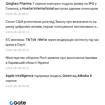
Qinghao Pharma 7 серпня повторно подала заявку на IPO у
Гонконзі, а Huatai International виступає єдиним спонсором
2026-08-08 09:21
Сенат США розпочинає розгляд Закону про визначеність на
ринку цифрових активів; перше голосування заплановано на
наступний місяць.
2026-08-08 09:19
ЄС викликає TikTok і Meta через модерацію контенту під час
кризи в Сеуті
2026-08-08 09:19
Міністерство оборони Росії заявляє про захоплення Іванівки
в Харківській області України
2026-08-08 09:10
Apple Intelligence підтримує модель Qwen від Alibaba 8
серпня
2026-08-08 09:06