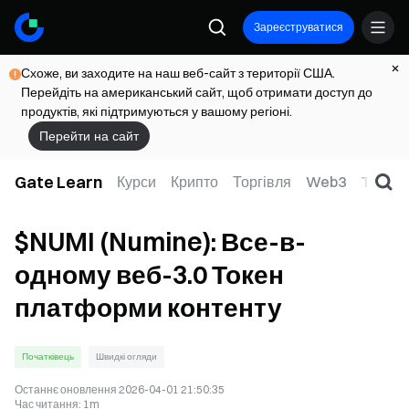
Зареєструватися
Схоже, ви заходите на наш веб-сайт з території США.
Перейдіть на американський сайт, щоб отримати доступ до
продуктів, які підтримуються у вашому регіоні.
Перейти на сайт
Gate Learn
Курси
Крипто
Торгівля
Web3
TradFi
$NUMI (Numine): Все-в-
одному веб-3.0 Токен
платформи контенту
Початківець
Швидкі огляди
Останнє оновлення
2026-04-01 21:50:35
Час читання
:
1m