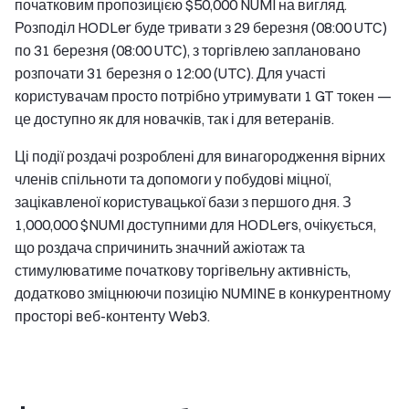
початковим пропозицією $50,000 NUMI на вигляд.
Розподіл HODLer буде тривати з 29 березня (08:00 UTC)
по 31 березня (08:00 UTC), з торгівлею заплановано
розпочати 31 березня о 12:00 (UTC). Для участі
користувачам просто потрібно утримувати 1 GT токен —
це доступно як для новачків, так і для ветеранів.
Ці події роздачі розроблені для винагородження вірних
членів спільноти та допомоги у побудові міцної,
зацікавленої користувацької бази з першого дня. З
1,000,000 $NUMI доступними для HODLers, очікується,
що роздача спричинить значний ажіотаж та
стимулюватиме початкову торгівельну активність,
додатково зміцнюючи позицію NUMINE в конкурентному
просторі веб-контенту Web3.