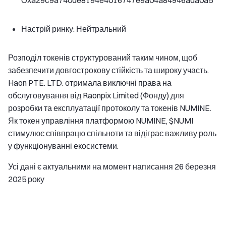
Настрій ринку: Нейтральний
Розподіл токенів структурований таким чином, щоб
забезпечити довгострокову стійкість та широку участь.
Haon PTE. LTD. отримала виключні права на
обслуговування від Raonpix Limited (Фонду) для
розробки та експлуатації протоколу та токенів NUMINE.
Як токен управління платформою NUMINE, $NUMI
стимулює співпрацю спільноти та відіграє важливу роль
у функціонуванні екосистеми.
Усі дані є актуальними на момент написання 26 березня
2025 року