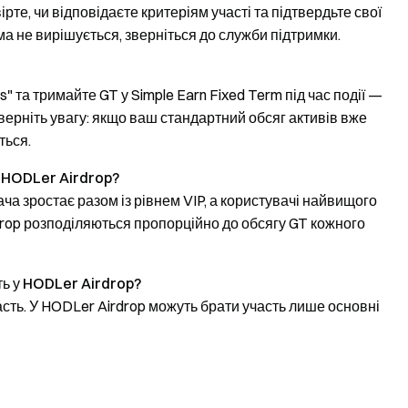
те, чи відповідаєте критеріям участі та підтвердьте свої
а не вирішується, зверніться до служби підтримки.
s" та тримайте GT у Simple Earn Fixed Term під час події —
 Зверніть увагу: якщо ваш стандартний обсяг активів вже
ться.
у HODLer Airdrop?
вача зростає разом із рівнем VIP, а користувачі найвищого
rdrop розподіляються пропорційно до обсягу GT кожного
сть у HODLer Airdrop?
часть. У HODLer Airdrop можуть брати участь лише основні