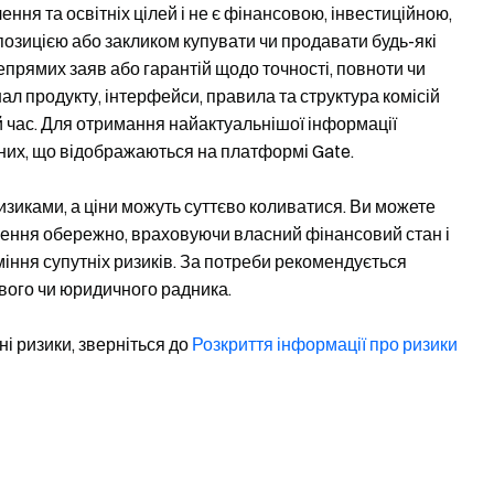
ня та освітніх цілей і не є фінансовою, інвестиційною,
озицією або закликом купувати чи продавати будь-які
епрямих заяв або гарантій щодо точності, повноти чи
нал продукту, інтерфейси, правила та структура комісій
 час. Для отримання найактуальнішої інформації
них, що відображаються на платформі Gate.
ризиками, а ціни можуть суттєво коливатися. Ви можете
ішення обережно, враховуючи власний фінансовий стан і
міння супутніх ризиків. За потреби рекомендується
вого чи юридичного радника.
і ризики, зверніться до
Розкриття інформації про ризики