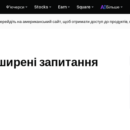
Ф'ючерси
Stocks
Earn
Square
Більше
ерейдіть на американський сайт, щоб отримати доступ до продуктів, я
оширені запитання