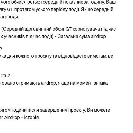
я чого обчислюється середній показник за годину. Ваш
гу GT протягом усього періоду події. Якщо середній
нагороди.
 = (Середній щогодинний обсяг GT користувача під час
 учасників під час події) × Загальна сума airdrop
p?
ка для кожного проєкту та відповідаєте вимогам, ви
асть?
товано отримають airdrop, якщо на момент знімка
тягом години після завершення проєкту. Ви можете
 Airdrop – Історія.