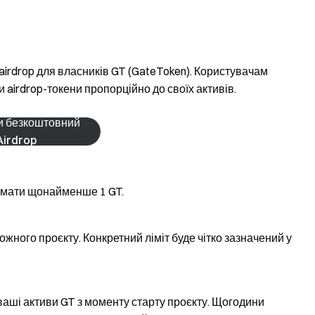
irdrop для власників GT (GateToken). Користувачам
 airdrop-токени пропорційно до своїх активів.
и безкоштовний
Airdrop
имати щонайменше 1 GT.
кожного проєкту. Конкретний ліміт буде чітко зазначений у
 ваші активи GT з моменту старту проєкту. Щогодини