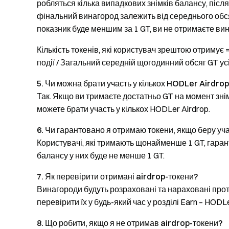
робляться кілька випадкових знімків балансу, післ
фінальний винагород залежить від середнього обся
показник буде меншим за 1 GT, ви не отримаєте ви
Кількість токенів, які користувач зрештою отримує
події / Загальний середній щогодинний обсяг GT усіх
5. Чи можна брати участь у кількох HODLer Airdro
Так. Якщо ви тримаєте достатньо GT на момент знім
можете брати участь у кількох HODLer Airdrop.
6. Чи гарантовано я отримаю токени, якщо беру уч
Користувачі, які тримають щонайменше 1 GT, гаран
балансу у них буде не менше 1 GT.
7. Як перевірити отримані airdrop-токени?
Винагороди будуть розраховані та нараховані про
перевірити їх у будь-який час у розділі Earn – HODLer
8. Що робити, якщо я не отримав airdrop-токени?