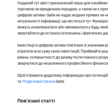
Наданий тут зміст призначений лише для ознайомлен
торговою чи юридичною порадою, а також не є проп
цифрові активи. Gate не надає жодних прямих чи н
актуальності інформації, що міститься тут. Функціо
можуть оновлюватися або змінюватися у будь-який
звертайтеся до останніх оголошень і фактичних да
Інвестиції в цифрові активи пов'язані зі значними 
втратити всю суму своїх інвестицій. Приймайте р
рівень толерантності до ризику після повного розу
звернутися до незалежного професійного фінансо
Щоб отримати додаткову інформацію про потенційн
та
Угоди користувача
Gate.
Пов’язані статті