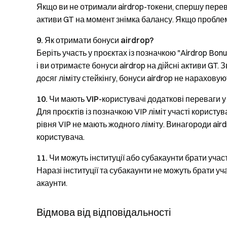
Якщо ви не отримали airdrop-токени, спершу перевір
активи GT на момент знімка балансу. Якщо проблем
9. Як отримати бонуси airdrop?
Беріть участь у проєктах із позначкою "Airdrop Bonu
і ви отримаєте бонуси airdrop на дійсні активи GT.
досяг ліміту стейкінгу, бонуси airdrop не нараховую
10. Чи мають VIP-користувачі додаткові переваги 
Для проєктів із позначкою VIP ліміт участі користу
рівня VIP не мають жодного ліміту. Винагороди ai
користувача.
11. Чи можуть інституції або субакаунти брати уча
Наразі інституції та субакаунти не можуть брати у
акаунти.
Відмова від відповідальності