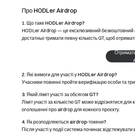
Про HODLer Airdrop
1. Що таке HODLer Airdrop?
HODLer Airdrop — це ексклюзивний безкоштовний a
достатньо тримати певну кількість GT, щоб отримати
Отримат
2. Які вимоги для участі у HODLer Airdrop?
Учасники повинні пройти верифікацію особи та тр
3. Який ліміт участі за обсягом GT?
Ліміт участі за кількістю GT може відрізнятися для 
оголошенні про airdrop для кожного проєкту.
4. Як розподіляються airdrop-токени?
Після участі у події система починає відстежувати