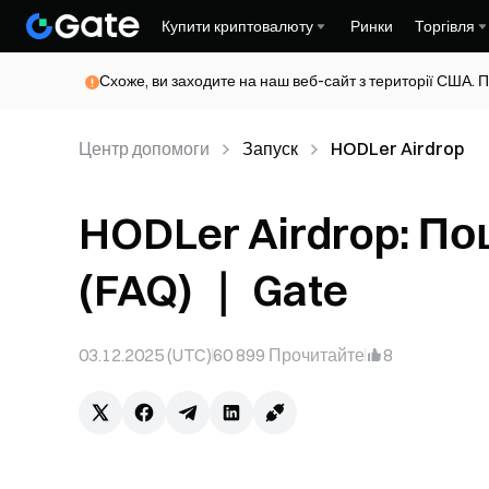
Купити криптовалюту
Ринки
Торгівля
Схоже, ви заходите на наш веб-сайт з території США. П
Центр допомоги
Запуск
HODLer Airdrop
HODLer Airdrop: П
(FAQ) ｜ Gate
03.12.2025 (UTC)
60 899
Прочитайте
8