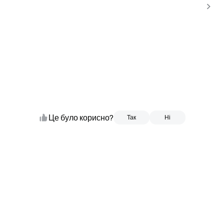
Це було корисно?
Так
Так
Ні
Ні