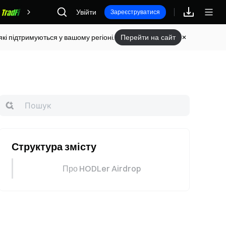
Винагороди
Увійти
Зареєструватися
кі підтримуються у вашому регіоні.
Перейти на сайт
Структура змісту
Про HODLer Airdrop