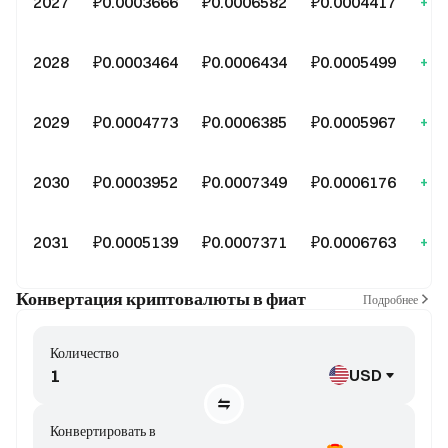
2027
₽0.0003666
₽0.0006582
₽0.0004417
+11
2028
₽0.0003464
₽0.0006434
₽0.0005499
+38
2029
₽0.0004773
₽0.0006385
₽0.0005967
+50
2030
₽0.0003952
₽0.0007349
₽0.0006176
+55
2031
₽0.0005139
₽0.0007371
₽0.0006763
+70
Конвертация криптовалюты в фиат
Подробнее
Количество
USD
Конвертировать в