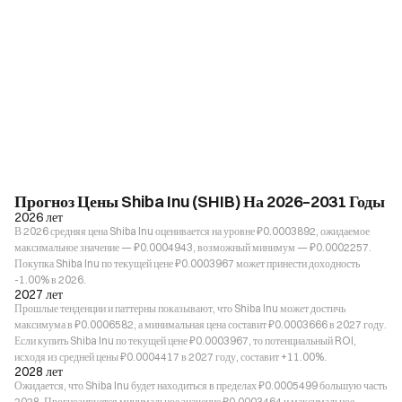
Прогноз Цены Shiba Inu (SHIB) На 2026–2031 Годы
2026 лет
В 2026 средняя цена Shiba Inu оценивается на уровне ₽0.0003892, ожидаемое
максимальное значение — ₽0.0004943, возможный минимум — ₽0.0002257.
Покупка Shiba Inu по текущей цене ₽0.0003967 может принести доходность
-1.00% в 2026.
2027 лет
Прошлые тенденции и паттерны показывают, что Shiba Inu может достичь
максимума в ₽0.0006582, а минимальная цена составит ₽0.0003666 в 2027 году.
Если купить Shiba Inu по текущей цене ₽0.0003967, то потенциальный ROI,
исходя из средней цены ₽0.0004417 в 2027 году, составит +11.00%.
2028 лет
Ожидается, что Shiba Inu будет находиться в пределах ₽0.0005499 большую часть
2028. Прогнозируется минимальное значение ₽0.0003464 и максимальное