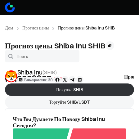
Дом
Прогноз цены
Прогноз цены Shiba Inu SHIB
Прогноз цены Shiba Inu SHIB
Shiba Inu
(
SHIB
)
₽0.0003967
Прогн
-2.71%
Ранжирование: 30
Покупка SHIB
Торгуйте SHIB/USDT
Что Вы Думаете По Поводу Shiba Inu
Сегодня?