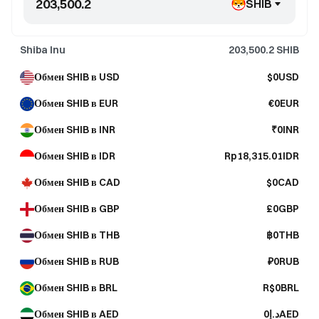
SHIB
Shiba Inu
203,500.2
SHIB
Обмен SHIB в USD
$0USD
Обмен SHIB в EUR
€0EUR
Обмен SHIB в INR
₹0INR
Обмен SHIB в IDR
Rp18,315.01IDR
Обмен SHIB в CAD
$0CAD
Обмен SHIB в GBP
£0GBP
Обмен SHIB в THB
฿0THB
Обмен SHIB в RUB
₽0RUB
Обмен SHIB в BRL
R$0BRL
Обмен SHIB в AED
د.إ0AED