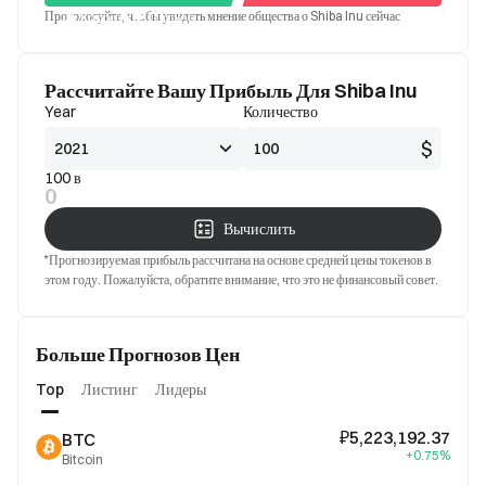
Проголосуйте, чтобы увидеть мнение общества о Shiba Inu сейчас
Хорошо
Плохой
Рассчитайте Вашу Прибыль Для Shiba Inu
Year
Количество
$
100 в
0
Вычислить
*Прогнозируемая прибыль рассчитана на основе средней цены токенов в
этом году. Пожалуйста, обратите внимание, что это не финансовый совет.
Больше Прогнозов Цен
Top
Листинг
Лидеры
₽5,223,192.37
BTC
+0.75%
Bitcoin