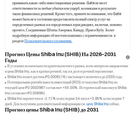
принимать какие-либо инвестиционные решения. Gate не несет 
ответственности за любые убытки или ущерб, возникшие в результате 
таких финансовых решений. Кроме того, примите во внимание, что Gate 
может быть не в состоянии предоставлять полный спектр услуг на 
определенных рынках и в определенных юрисдикциях, включая, помимо 
прочего, Соединенные Штаты Америки, Канаду, Иран и Кубу. Более 
подробную информацию об местоположениях с ограничениями см. в 
разделе 
Пользовательского соглашения.
Прогноз Цены Shiba Inu (SHIB) На 2026–2031
Годы
В условиях волатильности криптовалютного рынка, всем интересно направление
и цена Shiba Inu, как в краткосрочной, так и в долгосрочной перспективе.
Shiba Inu может достичь ₽0.0006176 с настоящего момента и до 2030 года.
Потенциальная рентабельность инвестиций (ROI) от покупки Shiba Inu по
текущей цене ₽0.0003967 составляет +55.00% . Исторический максимум Shiba
Inu составляет ₽0.006961 .
Shiba Inu переместился -2.71% за последние 24 часа и +3.95% за последние 7
дней. Для получения дополнительной информации см.
цену Shiba Inu
сейчас.
Прогноз цены Shiba Inu (SHIB) до 2031