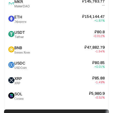
₽145,763.77
MKR
--
MakerDAO
₽154,144.47
ETH
+1.87%
Эфириум
₽80.8
USDT
-0.012%
Tether
₽47,882.79
BNB
-1.54%
Бинанс Коин
₽80.85
USDC
+0.01%
USDCoin
₽85.88
XRP
-1.49%
XRP
₽5,980.9
SOL
-0.32%
Солана