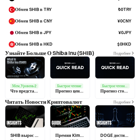
Обмен SHIB в TRY
₺0TRY
Обмен SHIB в CNY
¥0CNY
Обмен SHIB в JPY
¥0JPY
Обмен SHIB в HKD
$0HKD
Узнайте Больше О Shiba Inu (SHIB)
Подробнее
Мем,Уровень 2
Быстрое чтение
Быстрое чтение,Прогноз Рынка
Что представляет собой Shiba Inu (SHIB)? Глубокий анализ экосистемы мем токена SHIB, Токеномики и перспектив развития
Прогноз цены SHIB: ставка сжигания Shiba Inu падает до нуля? Раскрытие аномалии в механизме сжигания SHIB
Прогноз стоимости SHIB: Токен SHIB может вырасти на 15% благодаря выборам в DAO, которые активизируют развитие экосистемы
Читать Новости Kриптовалют
Подробнее
SHIB вырос на 36% за сутки, а затем скорректировался: спадает ли FOMO в Корее или это здоровая коррекция?
Премия Kimchi на BTC стала отрицательной: какие структурные изменения формируют крипторынок Южной Кореи?
DOGE достиг годового минимума: технические показатели мем-коинов ухудшаются по всему рынку — куда переме?