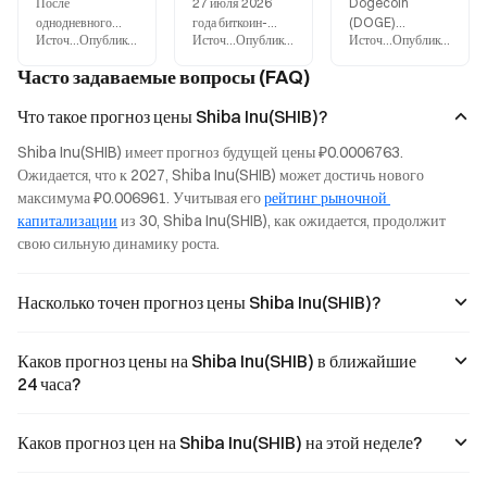
После
27 июля 2026
Dogecoin
однодневного
года биткоин-
(DOGE)
Источник
:
Gate.blog
Опубликовано
:
2026-07-27
Источник
:
Gate.blog
Опубликовано
:
2026-07-27
Источник
:
Gate.blog
Опубликовано
:
2
роста на 36 % цена
кимчи премия в
опустился до
SHIB откатилась к
Южной Корее
годового
Часто задаваемые вопросы (FAQ)
отметке
составила -0,27
минимума —
$0,000005, что
%. Большинство
$0,077,
Что такое прогноз цены Shiba Inu(SHIB)?
привело к
крупных
снизившись более
снижению
альткоинов
чем на 14% за
Shiba Inu(SHIB) имеет прогноз будущей цены ₽0.0006763. 
рыночной
торговались с
прошлую неделю.
Ожидается, что к 2027, Shiba Inu(SHIB) может достичь нового 
капитализации
дисконтом, однако
SHIB и PEPE также
максимума ₽0.006961. Учитывая его 
рейтинг рыночной 
примерно на 400
shib выделился на
ослабли
миллионов
фоне общего
одновременно с
капитализации
 из 30, Shiba Inu(SHIB), как ожидается, продолжит 
долларов от
тренда и вырос на
ним. Техническая
свою сильную динамику роста.
недавнего
36 %. В этой
картина по
максимума.
статье
мемкоинам
Объём торгов на
рассматриваются
ухудшилась по
Насколько точен прогноз цены Shiba Inu(SHIB)?
южнокорейском
с?
всему рынку. Это
рынке п
связано с уж?
Каков прогноз цены на Shiba Inu(SHIB) в ближайшие
24 часа?
Каков прогноз цен на Shiba Inu(SHIB) на этой неделе?