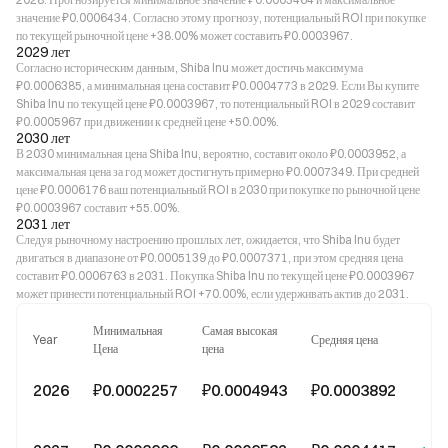
значение ₽0.0006434. Согласно этому прогнозу, потенциальный ROI при покупке
по текущей рыночной цене +38.00% может составить ₽0.0003967.
2029 лет
Согласно историческим данным, Shiba Inu может достичь максимума
₽0.0006385, а минимальная цена составит ₽0.0004773 в 2029. Если Вы купите
Shiba Inu по текущей цене ₽0.0003967, то потенциальный ROI в 2029 составит
₽0.0005967 при движении к средней цене +50.00%.
2030 лет
В 2030 минимальная цена Shiba Inu, вероятно, составит около ₽0.0003952, а
максимальная цена за год может достигнуть примерно ₽0.0007349. При средней
цене ₽0.0006176 ваш потенциальный ROI в 2030 при покупке по рыночной цене
₽0.0003967 составит +55.00%.
2031 лет
Следуя рыночному настроению прошлых лет, ожидается, что Shiba Inu будет
двигаться в диапазоне от ₽0.0005139 до ₽0.0007371, при этом средняя цена
составит ₽0.0006763 в 2031. Покупка Shiba Inu по текущей цене ₽0.0003967
может принести потенциальный ROI +70.00%, если удерживать актив до 2031.
Минимальная
Самая высокая
Year
Средняя цена
Цена
цена
2026
₽0.0002257
₽0.0004943
₽0.0003892
-1