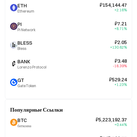
₽154,144.47
ETH
+2.16%
Ethereum
₽7.21
PI
+8.71%
Pi Network
₽2.05
BLESS
+130.62%
Bless
₽3.48
BANK
-18.39%
Lorenzo Protocol
₽529.24
GT
+1.23%
GateToken
Популярные Ссылки
₽5,223,192.37
BTC
+0.44%
биткоина