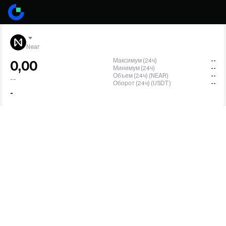
Near
Максимум (24ч)
--
0,00
Минимум (24ч)
--
Объем (24ч) (NEAR)
--
--
Оборот (24ч) (USDT)
--
-