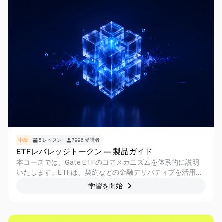
中級
5
レッスン
7996
受講者
ETFレバレッジトークン — 製品ガイド
本コースでは、Gate ETFのコアメカニズムを体系的に説明
いたします。ETFは、契約などの金融デリバティブを活用
し、原資産の価格変動を追跡し、その値動きを目標倍率まで
学習を開始
増幅するファンド商品です。ユーザーは、現物取引と同様に
ETFを売買でき、コインの借入や証拠金の投稿、契約ポジシ
ョンの管理を自分で行う必要はありません。ETFは高リス