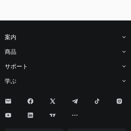
レーダーでも、このコースは包括的な取引マインドセットを
身につける助けになります。
案内
当社について
商品
採用情報
P2P
サポート
ニュースルーム
交換 & ブロック取引
VIP特典
F1 Oracle Red Bull Racing 公式スポンサー
学ぶ
現物取引
機関向けサービス
利用規約
アカデミー
証拠金取引
フィードバック
リスク警告
Gateニュース
投資センター
お知らせ
プライバシー規約
Gateブログ
ETF
手数料
クッキーポリシー
暗号貨百科事典
先物
ヘルプセンター
メディアキット
Gateリサーチ