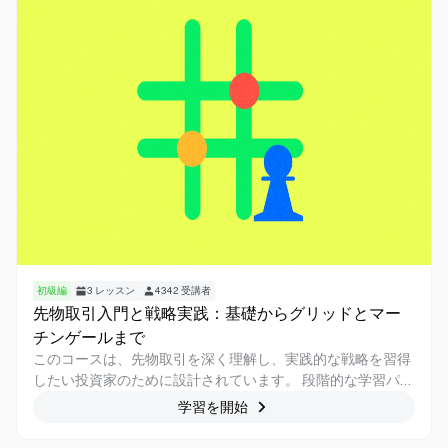
ク・高ボラティリティであり、短期的なマーケットの方向性
について明確な判断ができる方に適しています。
初級編
3
レッスン
4342
受講者
先物取引入門と戦略実践：基礎からグリッドとマー
チンゲールまで
このコースは、先物取引を深く理解し、実践的な戦略を習得
したい投資家のために設計されています。 段階的な学習パス
を通じて、先物取引をすぐに始め、市場の変動で利益機会を
学習を開始
見つけるためにさまざまな戦略ツールを活用する方法を学び
ます。基礎を築く初心者でも、戦略を広げたい経験豊富なト