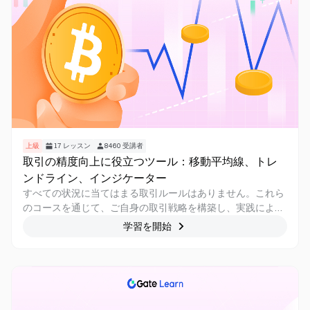
上級
17
レッスン
8460
受講者
取引の精度向上に役立つツール：移動平均線、トレ
ンドライン、インジケーター
すべての状況に当てはまる取引ルールはありません。これら
のコースを通じて、ご自身の取引戦略を構築し、実践によっ
て検証・改善していくことが可能です。
学習を開始