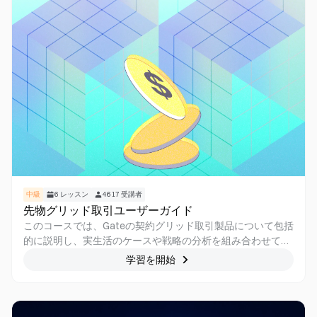
中級
6
レッスン
4617
受講者
先物グリッド取引ユーザーガイド
このコースでは、Gateの契約グリッド取引製品について包括
的に説明し、実生活のケースや戦略の分析を組み合わせて、
ユーザーが自動化された契約グリッド戦略を通じて変動の激
学習を開始
しい市場で効率的にアービトラージを行う方法を習得し、オ
ールウェザーの暗号市場に適応できるようにします。