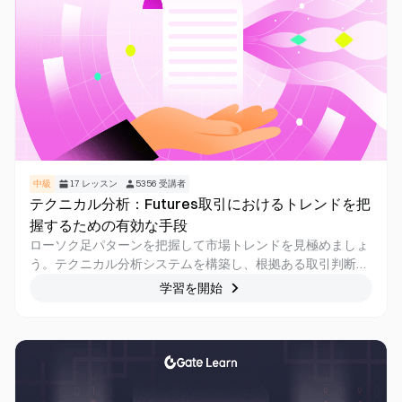
中級
17
レッスン
5356
受講者
テクニカル分析：Futures取引におけるトレンドを把
握するための有効な手段
ローソク足パターンを把握して市場トレンドを見極めましょ
う。テクニカル分析システムを構築し、根拠ある取引判断に
つなげます。
学習を開始