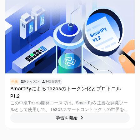
中級
6
レッスン
342
受講者
SmartPyによるTezosのトークン化とプロトコル
Pt.2
この中級Tezos開発コースでは、SmartPyを主要な開発ツー
ルとして使用して、Tezosスマートコントラクトの世界をよ
り深く掘り下げます。 私たちは、完全に機能するFA1.2ファ
学習を開始
ンジブルトークンコントラクトを作成して操作し、より高度
な開発技術の基礎を築きます。