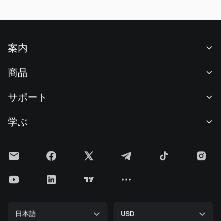
案内
当社について
商品
採用情報
P2P
サポート
ニュースルーム
交換 & ブロック取引
VIP特典
F1 Oracle Red Bull Racing 公式スポンサー
学ぶ
現物取引
機関向けサービス
利用規約
アカデミー
証拠金取引
フィードバック
リスク警告
Gateニュース
投資センター
お知らせ
プライバシー規約
Gateブログ
ETF
手数料
クッキーポリシー
暗号貨百科事典
先物
ヘルプセンター
メディアキット
Gateリサーチ
CFD
日本語
USD
上場申請
準備金証明