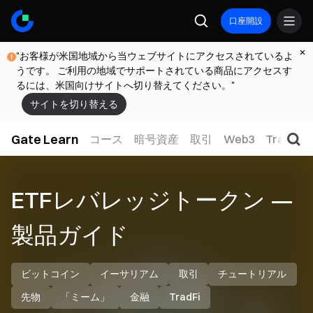
口座開設
"お客様が米国地域から当ウェブサイトにアクセスされているよ
うです。 ご利用の地域でサポートされている商品にアクセスす
るには、米国向けサイトへ切り替えてください。"
サイトを切り替える
Gate Learn
コース
暗号資産
取引
Web3
TradFi
ETFレバレッジトークン —
製品ガイド
ビットコイン
イーサリアム
取引
チュートリアル
先物
「ミーム」
金融
TradFi