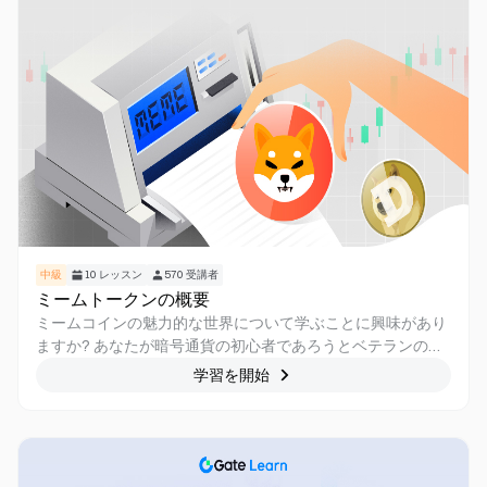
構造を掘り下げ、分散型金融の未来を形作る上でマスターノ
ードトークンが持つ可能性を解き放ちながら、このエキサイ
ティングな旅に参加してください。
中級
10
レッスン
570
受講者
ミームトークンの概要
ミームコインの魅力的な世界について学ぶことに興味があり
ますか? あなたが暗号通貨の初心者であろうとベテランの投
資家であろうと、ミームコインは世界を席巻し、世界中で見
学習を開始
出しを作っています。 このコースでは、ミームコインの歴
史、トークンの有用性、コミュニティ分析、将来の開発な
ど、ミームコインの深い理解を提供します。 ミームコインの
エキサイティングで予測不可能な世界を探索する準備をして
ください!