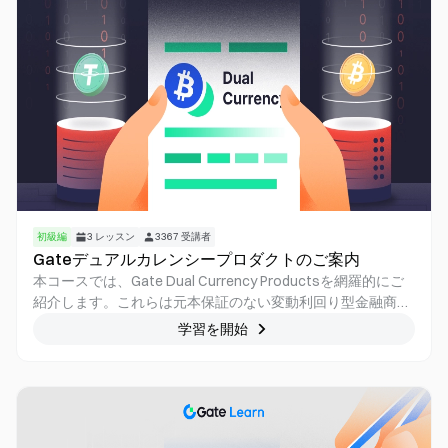
初級編
3
レッスン
3367
受講者
Gateデュアルカレンシープロダクトのご案内
本コースでは、Gate Dual Currency Productsを網羅的にご
紹介します。これらは元本保証のない変動利回り型金融商品
であり、オプションを活用したストラクチャード金融商品で
学習を開始
す。従来の元本保証型投資商品と比べると、Dual Currency
Productsはリスクを伴いますが、より高い収益が期待できま
す。本商品を適切に活用することで、投資家は価格の動向に
左右されずに利益を得ることができます。