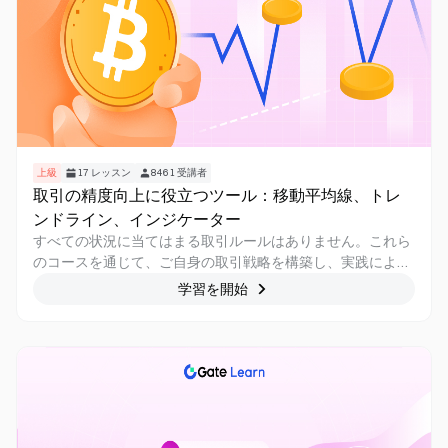
上級
17
レッスン
8461
受講者
取引の精度向上に役立つツール：移動平均線、トレ
ンドライン、インジケーター
すべての状況に当てはまる取引ルールはありません。これら
のコースを通じて、ご自身の取引戦略を構築し、実践によっ
て検証・改善していくことが可能です。
学習を開始