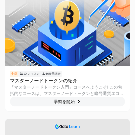
中級
10
レッスン
405
受講者
マスターノードトークンの紹介
「マスターノードトークン入門」コースへようこそ! この包
括的なコースは、マスターノードトークンと暗号通貨エコシ
ステムにおけるその重要性を深く理解できるように設計され
学習を開始
ています。 初心者でも経験豊富な暗号愛好家でも、このコー
スでは、マスターノードの世界をナビゲートし、人気のある
マスターノードベースの暗号通貨を探索し、マスターノード
ネットワークの背後にある基本的な概念を探求するための知
識とスキルを身に付けます。 マスターノードトークンの内部