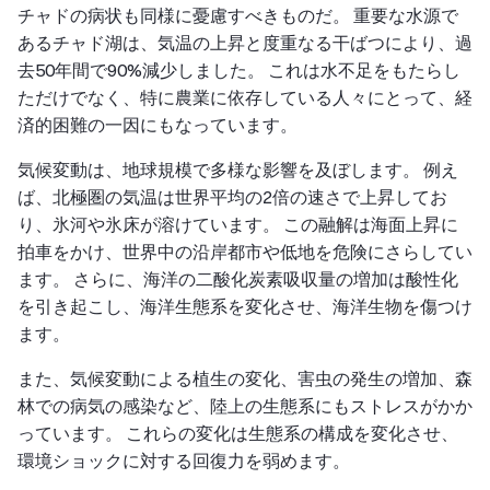
チャドの病状も同様に憂慮すべきものだ。 重要な水源で
あるチャド湖は、気温の上昇と度重なる干ばつにより、過
去50年間で90%減少しました。 これは水不足をもたらし
ただけでなく、特に農業に依存している人々にとって、経
済的困難の一因にもなっています。
気候変動は、地球規模で多様な影響を及ぼします。 例え
ば、北極圏の気温は世界平均の2倍の速さで上昇してお
り、氷河や氷床が溶けています。 この融解は海面上昇に
拍車をかけ、世界中の沿岸都市や低地を危険にさらしてい
ます。 さらに、海洋の二酸化炭素吸収量の増加は酸性化
を引き起こし、海洋生態系を変化させ、海洋生物を傷つけ
ます。
また、気候変動による植生の変化、害虫の発生の増加、森
林での病気の感染など、陸上の生態系にもストレスがかか
っています。 これらの変化は生態系の構成を変化させ、
環境ショックに対する回復力を弱めます。