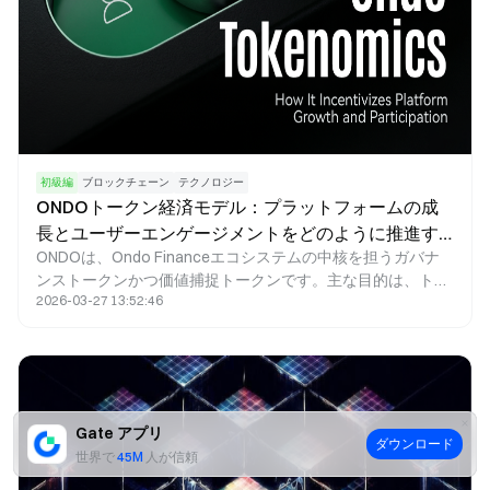
初級編
ブロックチェーン
テクノロジー
ONDOトークン経済モデル：プラットフォームの成
長とユーザーエンゲージメントをどのように推進す
ONDOは、Ondo Financeエコシステムの中核を担うガバナ
るのか
ンストークンかつ価値捕捉トークンです。主な目的は、トー
2026-03-27 13:52:46
クンインセンティブの仕組みを活用し、従来型金融資産
（RWA）とDeFiエコシステムをシームレスに統合すること
で、オンチェーン資産運用や収益プロダクトの大規模な成長
を促進することにあります。
Gate アプリ
ダウンロード
世界で
45M
人が信頼