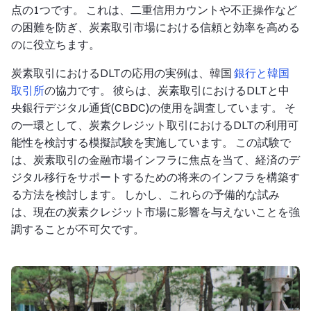
点の1つです。 これは、二重信用カウントや不正操作など
の困難を防ぎ、炭素取引市場における信頼と効率を高める
のに役立ちます。
炭素取引におけるDLTの応用の実例は、韓国
銀行と韓国
取引所
の協力です。 彼らは、炭素取引におけるDLTと中
央銀行デジタル通貨(CBDC)の使用を調査しています。 そ
の一環として、炭素クレジット取引におけるDLTの利用可
能性を検討する模擬試験を実施しています。 この試験で
は、炭素取引の金融市場インフラに焦点を当て、経済のデ
ジタル移行をサポートするための将来のインフラを構築す
る方法を検討します。 しかし、これらの予備的な試み
は、現在の炭素クレジット市場に影響を与えないことを強
調することが不可欠です。