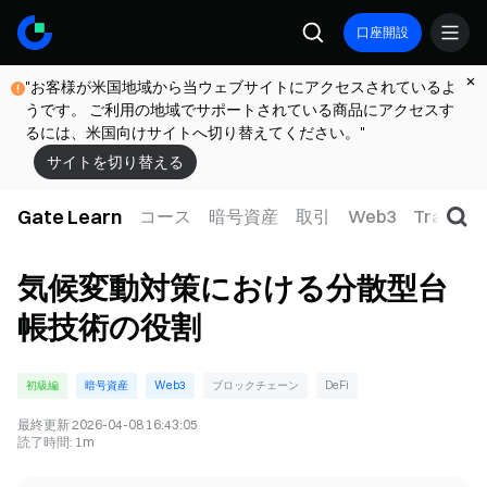
口座開設
"お客様が米国地域から当ウェブサイトにアクセスされているよ
うです。 ご利用の地域でサポートされている商品にアクセスす
るには、米国向けサイトへ切り替えてください。"
サイトを切り替える
Gate Learn
コース
暗号資産
取引
Web3
TradFi
気候変動対策における分散型台
帳技術の役割
初級編
暗号資産
Web3
ブロックチェーン
DeFi
最終更新
2026-04-08 16:43:05
読了時間
:
1m