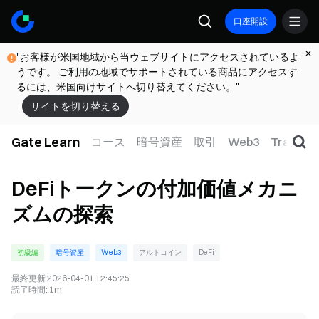
口座開設
"お客様が米国地域から当ウェブサイトにアクセスされているよ
うです。 ご利用の地域でサポートされている商品にアクセスす
るには、米国向けサイトへ切り替えてください。"
サイトを切り替える
Gate Learn
コース
暗号資産
取引
Web3
TradFi
DeFiトークンの付加価値メカニ
ズムの探索
初級編
暗号資産
Web3
アルトコイン
DeFi
最終更新
2026-04-01 12:45:25
読了時間
:
1m