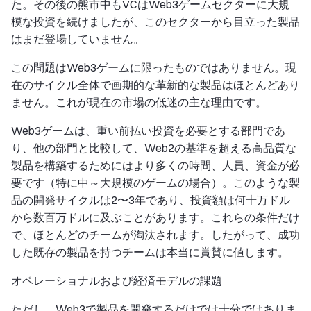
た。その後の熊市中もVCはWeb3ゲームセクターに大規
模な投資を続けましたが、このセクターから目立った製品
はまだ登場していません。
この問題はWeb3ゲームに限ったものではありません。現
在のサイクル全体で画期的な革新的な製品はほとんどあり
ません。これが現在の市場の低迷の主な理由です。
Web3ゲームは、重い前払い投資を必要とする部門であ
り、他の部門と比較して、Web2の基準を超える高品質な
製品を構築するためにはより多くの時間、人員、資金が必
要です（特に中～大規模のゲームの場合）。このような製
品の開発サイクルは2〜3年であり、投資額は何十万ドル
から数百万ドルに及ぶことがあります。これらの条件だけ
で、ほとんどのチームが淘汰されます。したがって、成功
した既存の製品を持つチームは本当に賞賛に値します。
オペレーショナルおよび経済モデルの課題
ただし、Web3で製品を開発するだけでは十分ではありま