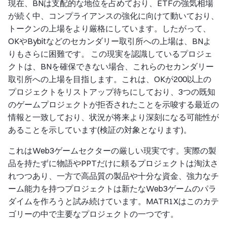
現在、BNは支配的な地位を占めており、ETFの強気相場
が続く中、コンプライアンスの強化に向けて動いており、
トークンの上場をより厳格にしています。したがって、
OKやBybitなどのセカンダリー取引所への上場は、BNよ
りもさらに困難です。 この現実を認識しているプロジェ
クトは、BNを確保できない場合、これらのセカンダリー
取引所への上場を目指します。これは、OKが200以上の
プロジェクトをリストアップ待ちにしており、3つの既知
のゲームプロジェクトが拒否されたことを示唆する最近の
情報と一致しており、状況が将来より深刻になる可能性が
あることを示しています(検証の対象となります)。
これはWeb3ゲームセクターの厳しい現実です。実際の製
品を持たずに物語やPPTだけに頼るプロジェクトは淘汰さ
れつつあり、一方で高品質の製品や十分な資金、強力なチ
ーム能力を持つプロジェクトは新たなWeb3ゲームのパラ
ダイムを作ろうと試み続けています。MATR1Xはこのカテ
ゴリーの中で主要なプロジェクトの一つです。