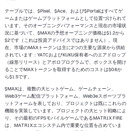
テーブルでは、$Pixel、$Ace、および$Portalはすべてゲ
ームまたはゲームプラットフォームとして位置づけられて
います。そのオープニングパフォーマンスと現在の市場状
況に基づいて、$MAXの予想オープニング価格は$1.2から
$2です（これは投資アドバイスではありません）。現
在、市場のMAXトークンは主に2つの主要な源泉から供給
されています：YATCおよびKUKU保有者へのエアドロップ
（線形リリース）とアポロプログラムで、ボックスを開け
ることでMAXトークンを取得するためのコストは$0.6か
ら$1.5です。
$MAXは、複数の大ヒットゲーム、ゲームチェーン、
Web3ゲーム配信プラットフォーム、Web3eスポーツプラ
ットフォームを表しており、プロジェクトは既にこれらの
機能を実装しています。プロジェクトの大ヒット戦略によ
り、その最初のFPSモバイルゲームであるMATR1X FIRE
は、MATR1Xエコシステム内で重要な位置を占めていま