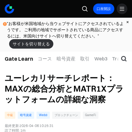
口座開設
"お客様が米国地域から当ウェブサイトにアクセスされているよ
うです。 ご利用の地域でサポートされている商品にアクセスす
るには、米国向けサイトへ切り替えてください。"
サイトを切り替える
Gate Learn
コース
暗号資産
取引
Web3
TradFi
ユーレカリサーチレポート：
MAXの総合分析とMATR1Xプラ
ットフォームの詳細な洞察
中級
暗号資産
Web3
ブロックチェーン
GameFi
最終更新
2026-04-06 10:25:31
読了時間
:
1m