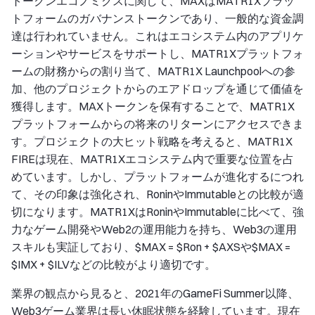
トークンエコノミクスに関して、MAXはMATR1Xプラッ
トフォームのガバナンストークンであり、一般的な資金調
達は行われていません。これはエコシステム内のアプリケ
ーションやサービスをサポートし、MATR1Xプラットフォ
ームの財務からの割り当て、MATR1X Launchpoolへの参
加、他のプロジェクトからのエアドロップを通じて価値を
獲得します。MAXトークンを保有することで、MATR1X
プラットフォームからの将来のリターンにアクセスできま
す。プロジェクトの大ヒット戦略を考えると、MATR1X
FIREは現在、MATR1Xエコシステム内で重要な位置を占
めています。しかし、プラットフォームが進化するにつれ
て、その印象は強化され、RoninやImmutableとの比較が適
切になります。MATR1XはRoninやImmutableに比べて、強
力なゲーム開発やWeb2の運用能力を持ち、Web3の運用
スキルも実証しており、$MAX = $Ron + $AXSや$MAX =
$IMX + $ILVなどの比較がより適切です。
業界の観点から見ると、2021年のGameFi Summer以降、
Web3ゲーム業界は長い休眠状態を経験しています。現在