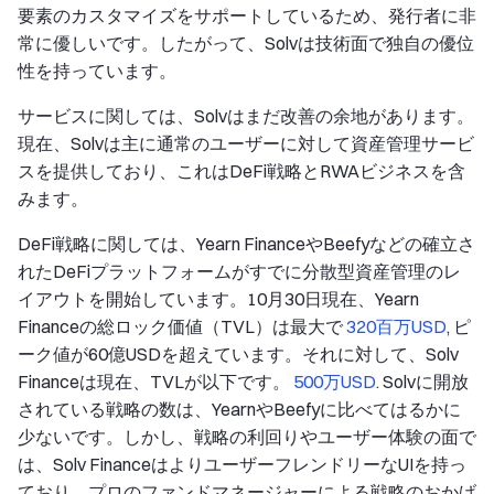
要素のカスタマイズをサポートしているため、発行者に非
常に優しいです。したがって、Solvは技術面で独自の優位
性を持っています。
サービスに関しては、Solvはまだ改善の余地があります。
現在、Solvは主に通常のユーザーに対して資産管理サービ
スを提供しており、これはDeFi戦略とRWAビジネスを含
みます。
DeFi戦略に関しては、Yearn FinanceやBeefyなどの確立さ
れたDeFiプラットフォームがすでに分散型資産管理のレ
イアウトを開始しています。10月30日現在、Yearn
Financeの総ロック価値（TVL）は最大で
320百万USD
, ピ
ーク値が60億USDを超えています。それに対して、Solv
Financeは現在、TVLが以下です。
500万USD
. Solvに開放
されている戦略の数は、YearnやBeefyに比べてはるかに
少ないです。しかし、戦略の利回りやユーザー体験の面で
は、Solv FinanceはよりユーザーフレンドリーなUIを持っ
ており、プロのファンドマネージャーによる戦略のおかげ