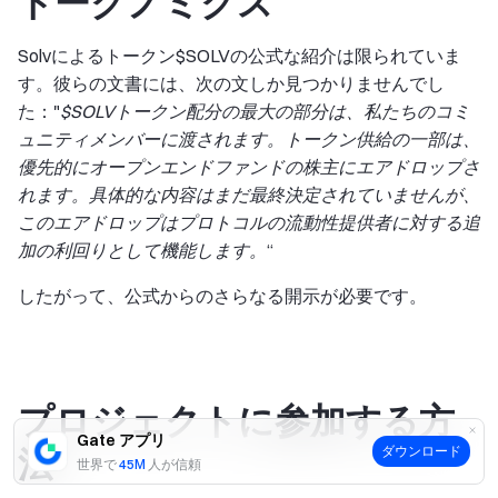
トークノミクス
Solvによるトークン$SOLVの公式な紹介は限られていま
す。彼らの文書には、次の文しか見つかりませんでし
た："
$SOLVトークン配分の最大の部分は、私たちのコミ
ュニティメンバーに渡されます。トークン供給の一部は、
優先的にオープンエンドファンドの株主にエアドロップさ
れます。具体的な内容はまだ最終決定されていませんが、
このエアドロップはプロトコルの流動性提供者に対する追
加の利回りとして機能します。
“
したがって、公式からのさらなる開示が必要です。
プロジェクトに参加する方
Gate アプリ
法
ダウンロード
世界で
45M
人が信頼