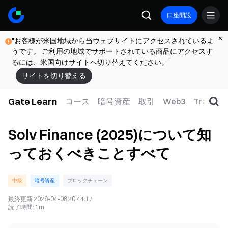
口座開設
"お客様が米国地域から当ウェブサイトにアクセスされているよ
うです。 ご利用の地域でサポートされている商品にアクセスす
るには、米国向けサイトへ切り替えてください。"
サイトを切り替える
Gate Learn
コース
暗号資産
取引
Web3
TradFi
Solv Finance (2025)について知
っておくべきことすべて
中級
暗号資産
ブロックチェーン
最終更新
2026-04-08 20:44:17
読了時間
:
1m