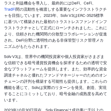
ラスと利益機会を導入し、最終的にはDeFi、CeFi、
TradFi
間の流動性を橋渡しする重要なインフラストラクチ
ャを目指しています。2023年、Solv V3はERC-3525標準
に基づいて構築された最初のトラストレスファンドインフ
ラストラクチャとして正式にローンチされました。これに
より、信頼された機関間の分散型コラボレーションが促進
され、DeFi分野に透明性のある非保管型リスク管理メカ
ニズムがもたらされます。
Solv V3は、世界中の機関投資家や個人投資家がさまざま
な信頼できる暗号通貨投資機会を探求するための透明で安
全なプラットフォームを提供します。また、効率的な資金
調達チャネルと優れたファンドマネージャーのためのオン
チェーンの評判を構築する可能性も提供します。これらの
機能を通じて、Solvは実際のリターンを発見、創造、実現
することにコミットしており、暗号金融の成熟度を高めて
います。
2023年10月30日現在、Solv Financeは成功裏に千以上の