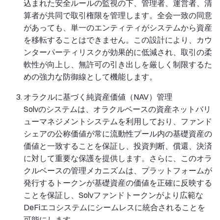
込まれた安全ルールの監視の下、管理者、運営者、清
算者が共同で取引権限を管理します。全会一致の同意
があっても、単一のエンティティがシステムから資産
を移転することはできません。この設計により、カウ
ンターパーティリスクが効果的に低減され、取引の柔
軟性が向上し、無許可の引き出しを厳しく制限するた
めの強力な防御線として機能します。
オラクルに基づく純資産価値（NAV）管理
Solvのシステムは、オラクルベースの資産ネットバリ
ューマネジメントシステムを利用しており、ファンド
シェアの公称価値が常に流動性プール内の基礎資産の
価値と一致することを保証し、投資判断、償還、決済
に対して重要な保護を提供します。さらに、このオラ
クルベースの管理メカニズムは、プラットフォームが
発行するトークンが基礎資産の価値を正確に反映する
ことを保証し、Solvファンドトークンがより広範な
DeFiエコシステムにシームレスに統合されることを
可能にします。