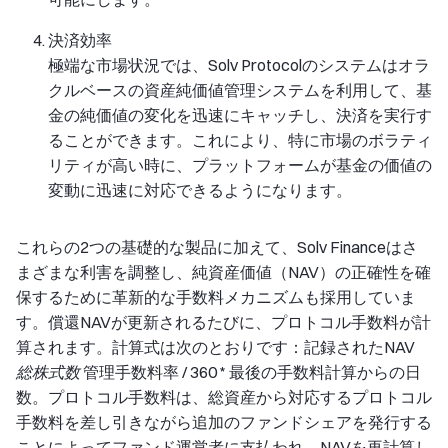
決済効率
極端な市場状況では、Solv Protocolのシステムはオラ
クルベースの資産純価値管理システムを利用して、基
金の純価値の変化を迅速にキャッチし、決済を実行す
ることができます。これにより、特に市場のボラティ
リティが高い時に、プラットフォームが基金の価値の
変動に迅速に対応できるようになります。
これらの2つの基礎的な製品に加えて、Solv Financeはさ
まざまな利害を調整し、純資産価値（NAV）の正確性を確
保するために革新的な手数料メカニズムも採用していま
す。償還NAVが更新されるたびに、プロトコル手数料が計
算されます。計算式は次のとおりです：記録されたNAV
総株式数
管理手数料率 / 360 * 最後の手数料計算からの日
数。プロトコル手数料は、総資産から対応するプロトコル
手数料を差し引きながら追加のファンドシェアを発行する
ことによってファンド運営者に支払われ、NAVを再計算し