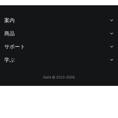
案内
当社について
商品
採用情報
P2P
サポート
ニュースルーム
交換 & ブロック取引
VIP特典
F1 Oracle Red Bull Racing 公式スポンサー
学ぶ
現物取引
機関向けサービス
利用規約
アカデミー
証拠金取引
フィードバック
リスク警告
Gate © 2013-2026.
Gateニュース
投資センター
お知らせ
プライバシー規約
Gateブログ
ETF
手数料
クッキーポリシー
暗号貨百科事典
先物
ヘルプセンター
メディアキット
Gateリサーチ
CFD
上場申請
準備金証明
ビットコイン半減期
株式