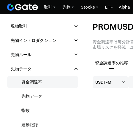
取引
先物
Stocks
ETF
Alpha
PROMU
現物取引
先物イントロダクション
資金調達率は毎分計
市場リスクを軽減しユ
先物ルール
資金調達率の推移
先物データ
資金調達率
先物データ
指数
運動記録