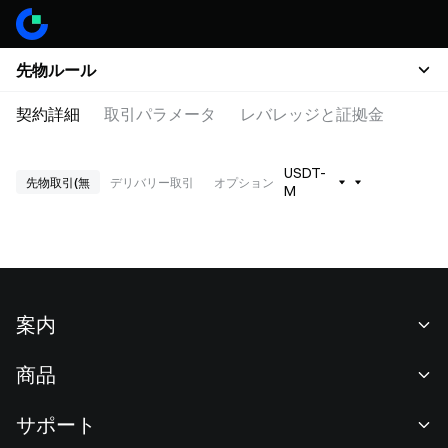
先物ルール
契約詳細
取引パラメータ
レバレッジと証拠金
USDT-
先物取引(無
デリバリー取引
オプション
M
案内
当社について
商品
採用情報
P2P
サポート
ニュースルーム
交換 & ブロック取引