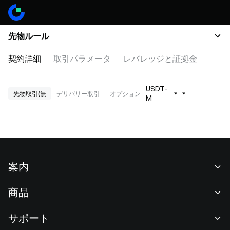
先物ルール
契約詳細
取引パラメータ
レバレッジと証拠金
USDT-
先物取引(無
デリバリー取引
オプション
M
案内
当社について
商品
採用情報
P2P
サポート
ニュースルーム
交換 & ブロック取引