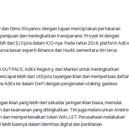
ev dan Dimo Stoyanov, dengan tujuan menciptakan pertukaran
 penipuan dan meningkatkan transparansi. Proyek ini dengan
ih dari $10 juta dalam ICO-nya. Pada tahun 2018, platform AdEx
ursa besar seperti Binance dan Huobi, sementara tim terus
n OUTPACE, AdEx Registry, dan Market untuk meningkatkan
mencapai lebih dari 165 juta tayangan iklan dan memperluas dafta
ya AdEx ke dalam DeFi dengan pengenalan staking, gasless
n iklan yang lebih dari sekadar jaringan iklan biasa, memulai
h dan keamanan yang ditingkatkan. Tim juga meluncurkan Ambire
aan dan memperkenalkan token WALLET. Perusahaan melakukan
ebih luasnya dalam identitas digital dan periklanan.