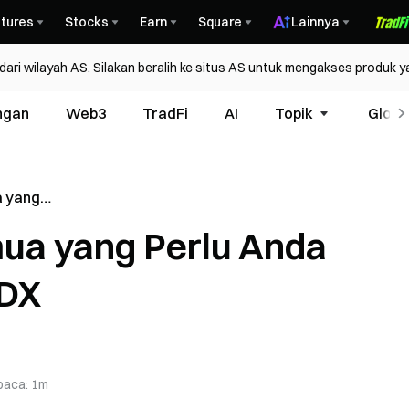
tures
Stocks
Earn
Square
Lainnya
ri wilayah AS. Silakan beralih ke situs AS untuk mengakses produk y
ngan
Web3
TradFi
AI
Topik
Glosa
a yang
Tentang
ua yang Perlu Anda
ADX
baca
:
1m