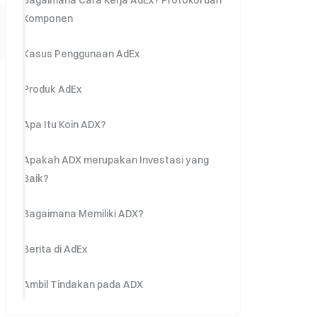
Bagaimana Cara Kerja AdEx? Protokol dan
Komponen
Kasus Penggunaan AdEx
Produk AdEx
Apa Itu Koin ADX?
Apakah ADX merupakan Investasi yang
Baik?
Bagaimana Memiliki ADX?
Berita di AdEx
Ambil Tindakan pada ADX