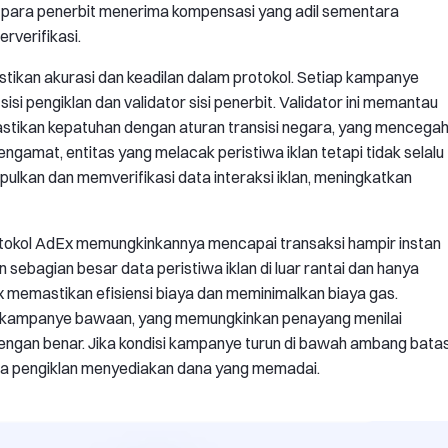
a para penerbit menerima kompensasi yang adil sementara
rverifikasi.
ikan akurasi dan keadilan dalam protokol. Setiap kampanye
or sisi pengiklan dan validator sisi penerbit. Validator ini memantau
tikan kepatuhan dengan aturan transisi negara, yang mencega
gamat, entitas yang melacak peristiwa iklan tetapi tidak selalu
ulkan dan memverifikasi data interaksi iklan, meningkatkan
otokol AdEx memungkinkannya mencapai transaksi hampir instan
bagian besar data peristiwa iklan di luar rantai dan hanya
x memastikan efisiensi biaya dan meminimalkan biaya gas.
an kampanye bawaan, yang memungkinkan penayang menilai
gan benar. Jika kondisi kampanye turun di bawah ambang batas
ga pengiklan menyediakan dana yang memadai.