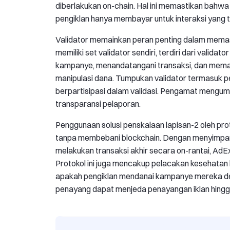
diberlakukan on-chain. Hal ini memastikan bahw
pengiklan hanya membayar untuk interaksi yang te
Validator memainkan peran penting dalam memast
memiliki set validator sendiri, terdiri dari validat
kampanye, menandatangani transaksi, dan memas
manipulasi dana. Tumpukan validator termasuk pen
berpartisipasi dalam validasi. Pengamat mengump
transparansi pelaporan.
Penggunaan solusi penskalaan lapisan-2 oleh pr
tanpa membebani blockchain. Dengan menyimpan se
melakukan transaksi akhir secara on-rantai, AdE
Protokol ini juga mencakup pelacakan kesehat
apakah pengiklan mendanai kampanye mereka den
penayang dapat menjeda penayangan iklan hing