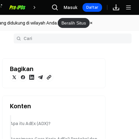
Hadiah
Masuk
Daftar
ang didukung di wilayah Anda.
Beralih Situs
rium
Bagikan
Konten
Apa itu AdEx (ADX)?