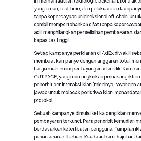
ini memanfaatkan teknologi blockchain, kontrak p
yang aman, real-time, dan pelaksanaan kampan
tanpa kepercayaan unidireksional off-chain, unt
sambil mempertahankan sifat tanpa kepercayaan
adil, menghilangkan perselisihan pembayaran, 
kapasitas tinggi.
Setiap kampanye periklanan di AdEx diwakili seb
membuat kampanye dengan anggaran total, menent
harga maksimum per tayangan atau klik. Kampan
OUTPACE, yang memungkinkan pemasang iklan u
penerbit per interaksi iklan (misalnya, tayangan 
jawab untuk melacak peristiwa iklan, menandata
protokol.
Sebuah kampanye dimulai ketika pengiklan menye
pembayaran terkunci. Para penerbit kemudian m
berdasarkan keterlibatan pengguna. Tampilan iklan
pesan acara off-chain. Keadaan baru diajukan da