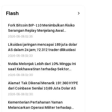
Flash
Fork Bitcoin BIP-110 Menimbulkan Risiko
Serangan Replay Menjelang Awal
September, Berpotensi Menguras BTC Asli
2026-08-08 02:35
Likuidasi jaringan mencapai 189 juta dolar
AS dalam 24 jam; 72.372 trader dilikuidasi
2026-08-08 02:33
Nvidia Melonjak Lebih dari 10% Minggu Ini
r
saat Kekhawatiran terhadap Sektor
Semikonduktor Mereda; SOX Naik 8%
2026-08-08 02:30
Alamat Tak Dikenal Menarik 197.360 HYPE
dari Coinbase Senilai 10,69 Juta Dolar AS
2026-08-08 02:30
Kementerian Pertahanan Yaman
Melancarkan Operasi Militer terhadap