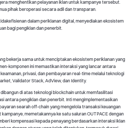
segera menghentikan pelayanan iklan untuk kampanye tersebut.
ua pihak beroperasi secara adil dan transparan.
idakefisienan dalam periklanan digital, menyediakan ekosistem
an bagi pengiklan dan penerbit.
ang bekerja sama untuk menciptakan ekosistem periklanan yang
ponen-komponen ini memastikan interaksi yang lancar antara
a keamanan, privasi, dan pembayaran real-time melalui teknologi
ket, Validator Stack, AdView, dan Identity.
dibangun di atas teknologi blockchain untuk memfasilitasi
si antara pengiklan dan penerbit. Inti mengimplementasikan
yaran searah off-chain yang mengelola transaksi keuangan
uat kampanye, memetakannya ke satu saluran OUTPACE dengan
emberi kompensasi kepada penayang berdasarkan interaksi iklan