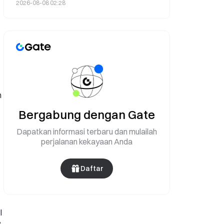
Kelompok Houthi pada 8 Agustus
2026-08-08 02:28
n
Bergabung dengan Gate
Dapatkan informasi terbaru dan mulailah
perjalanan kekayaan Anda
Daftar
l