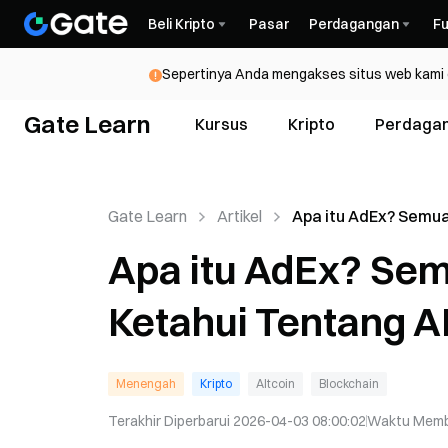
Beli Kripto
Pasar
Perdagangan
Fu
Sepertinya Anda mengakses situs web kami da
Gate Learn
Kursus
Kripto
Perdaga
Gate Learn
Artikel
Apa itu AdEx? Semu
Perlu Anda Ketahui 
Apa itu AdEx? Sem
ADX
Ketahui Tentang 
Menengah
Kripto
Altcoin
Blockchain
Terakhir Diperbarui
2026-04-03 08:00:02
Waktu Mem