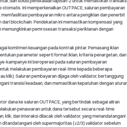
intar, dan solusi penskalaan lapisan-2 untuk memastikan transaks
ye otomatis. Ini memperkenalkan OUTPACE, saluran pembayaran
uk memfasilitasi pembayaran mikro antara pengiklan dan penerbit
 dari blockchain. Pendekatan ini memastikan kompensasi yang
dan memungkinkan pemrosesan transaksi periklanan dengan
agai komitmen keuangan pada kontrak pintar. Pemasang iklan
ukan parameter seperti format iklan, kriteria penargetan, dan
ye-kampanye ini beroperasi pada saluran pembayaran
ntuk melakukan pembayaran real-time kepada beberapa
atau klik). Saluran pembayaran dijaga oleh validator, bertanggung
ngani transisi keadaan, dan memastikan kepatuhan dengan atura
tor dana ke saluran OUTPACE, yang bertindak sebagai aliran
elakukan penawaran untuk dana tersebut secara real-time
, klik, dan interaksi dilacak oleh validator, yang menandatangani
n ditandatangani oleh supermajoritas (≥2/3) validator sebelum