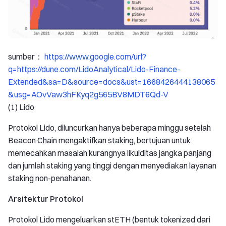
sumber：
https://www.google.com/url?
q=https://dune.com/LidoAnalytical/Lido-Finance-
Extended&sa=D&source=docs&ust=1668426444138065
&usg=AOvVaw3hFKyq2g565BV8MDT6Qd-V
(1) Lido
Protokol Lido, diluncurkan hanya beberapa minggu setelah
Beacon Chain mengaktifkan staking, bertujuan untuk
memecahkan masalah kurangnya likuiditas jangka panjang
dan jumlah staking yang tinggi dengan menyediakan layanan
staking non-penahanan.
Arsitektur Protokol
Protokol Lido mengeluarkan stETH (bentuk tokenized dari