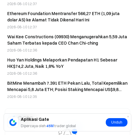
Bulan
2026-08-10 12:37
Ethereum Foundation Mentransfer 566,27 ETH (1,09 juta
dolar AS) ke Alamat Tidak Dikenal Hari Ini
2026-08-10 12:37
Wai Kee Constructions (09930) Menganugerahkan 5,59 Juta
Saham Terbatas kepada CEO Chan Chi-ching
2026-08-10 12:36
Huo Yan Holdings Melaporkan Pendapatan H1 Sebesar
HK$74,2 Juta, Naik 1,8% YoY
2026-08-10 12:36
BitMine Menambah 7.391 ETH Pekan Lalu, Total Kepemilikan
Mencapai 5,8 Juta ETH; Posisi Staking Mencapai US$9,8
Miliar
2026-08-10 12:35
Aplikasi Gate
Unduh
Dipercaya oleh
45M
trader global