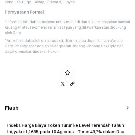
Pengulas:
Hugo、Ashly、Edward、Joyce
Pernyataan Formal
* Informasi ini tidak bermaksud untuk menjadi dan bukan merupakan nasihat
keuangan atau rekomendasi lain apa pun yang ditawarkan atau didukung
oleh Gate.
* Artikel ini tidak boleh di reproduksi, di kirim, atau disalin tanpa referensi
Gate. Pelanggaran adalah pelanggaran Undang-Undang Hak Cipta dan
dapat dikenakan tindakan hukum.
Flash
Indeks Harga Biaya Token Turun ke Level Terendah Tahun
Ini, yakni 1,1635, pada 10 Agustus—Turun 43,7% dalam Dua