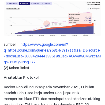
sumber：
https://www.google.com/url?
q=https://dune.com/queries/95814/191711&sa=D&source
=docs&ust=1668426444138519&usg=AOvVaw0MwzcMJ
qs7P3n5gJNsgT77
(2) Kolam Roket
Arsitektur Protokol
Rocket Pool diluncurkan pada November 2021, 11 bulan
setelah Lido. Cara kerja Rocket Pool juga untuk
mempertaruhkan ETH dan mendapatkan tokenized staking
credential reTH, token turunan berdasarkan ERC-20.