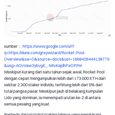
sumber：
https://www.google.com/url?
q=https://dune.com/greywizard/Rocket-Pool-
Overview&sa=D&source=docs&ust=1668426444138775
&usg=AOvVaw3ybvgE_-MIvKajdhFeOPPm
Meskipun kurang dari satu tahun sejak awal, Rocket Pool
dengan cepat mengumpulkan lebih dari 173.000 ETH dari
sekitar 2.300 staker individu, terhitung lebih dari 5% dari
total pangsa pasar. Meskipun jauh di belakang kumpulan
Lido yang dominan, ia menempati urutan ke-2 di antara
semua pesaing yang kuat.
Berbeda dari protokol staking lainnya yang mendukung