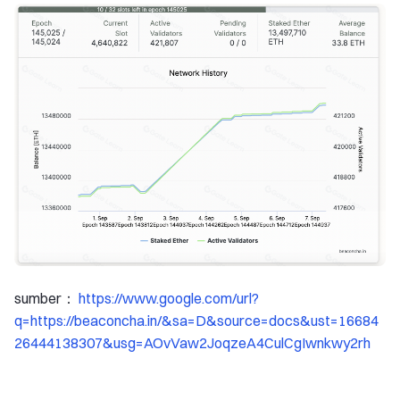
sumber：
https://www.google.com/url?
q=https://beaconcha.in/&sa=D&source=docs&ust=16684
26444138307&usg=AOvVaw2JoqzeA4CulCgIwnkwy2rh