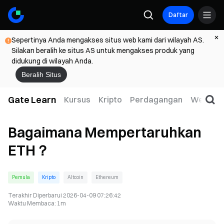
Daftar
Sepertinya Anda mengakses situs web kami dari wilayah AS.
Silakan beralih ke situs AS untuk mengakses produk yang
didukung di wilayah Anda.
Beralih Situs
Gate Learn
Kursus
Kripto
Perdagangan
Web3
Bagaimana Mempertaruhkan
ETH？
Pemula
Kripto
Altcoin
Ethereum
Terakhir Diperbarui
2026-04-09 07:26:42
Waktu Membaca
:
1m