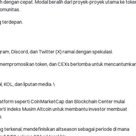
uh dengan cepat. Modal beralih dari proyek-proyek utama ke toke
komunitas.
g terdepan.
, Discord, dan Twitter (X) ramai dengan spekulasi.
lai mempromosikan token, dan CEXs berlomba untuk mencantumka
 KOL, dan liputan media. \
platform seperti CoinMarketCap dan Blockchain Center mulai
perti Indeks Musim Altcoin untuk membantu investor membuat
n.
ng terkenal, mendefinisikan altseason sebagai periode di mana