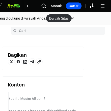
Hadiah
Masuk
Daftar
ang didukung di wilayah Anda.
Beralih Situs
rium
Bagikan
Konten
Apa itu Musim Altcoin?