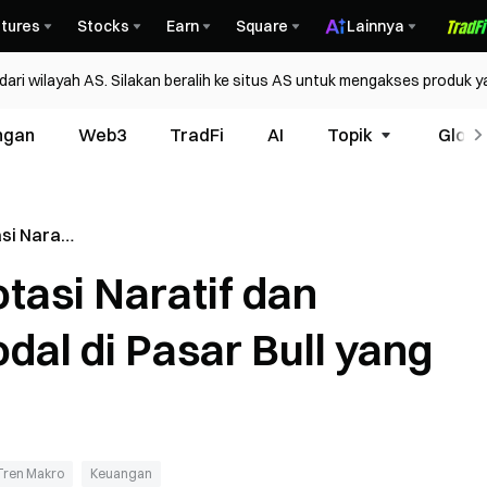
tures
Stocks
Earn
Square
Lainnya
ri wilayah AS. Silakan beralih ke situs AS untuk mengakses produk y
ngan
Web3
TradFi
AI
Topik
Glosa
si Naratif
 Modal di
tasi Naratif dan
kal
dal di Pasar Bull yang
Tren Makro
Keuangan