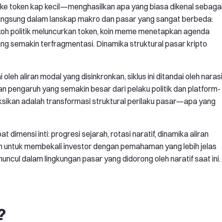
lih ke token kap kecil—menghasilkan apa yang biasa dikenal sebaga
langsung dalam lanskap makro dan pasar yang sangat berbeda:
tokoh politik meluncurkan token, koin meme menetapkan agenda
ng semakin terfragmentasi. Dinamika struktural pasar kripto
leh aliran modal yang disinkronkan, siklus ini ditandai oleh naras
an pengaruh yang semakin besar dari pelaku politik dan platform-
aksikan adalah transformasi struktural perilaku pasar—apa yang
t dimensi inti: progresi sejarah, rotasi naratif, dinamika aliran
alah untuk membekali investor dengan pemahaman yang lebih jelas
muncul dalam lingkungan pasar yang didorong oleh naratif saat ini.
?