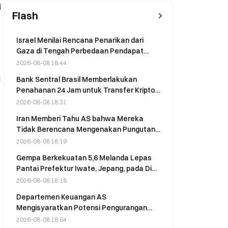
i
Flash
Israel Menilai Rencana Penarikan dari
Gaza di Tengah Perbedaan Pendapat
Internal tentang Perintah Pelucutan
2026-08-08 18:44
Senjata
i
Bank Sentral Brasil Memberlakukan
Penahanan 24 Jam untuk Transfer Kripto
Senilai US$10k atau Lebih
2026-08-08 18:31
Iran Memberi Tahu AS bahwa Mereka
Tidak Berencana Mengenakan Pungutan
di Selat Hormuz, Kata Wapres Vance pada
2026-08-08 18:19
9 Agustus
Gempa Berkekuatan 5,6 Melanda Lepas
Pantai Prefektur Iwate, Jepang, pada Dini
Hari 9 Agustus
2026-08-08 18:18
Departemen Keuangan AS
Mengisyaratkan Potensi Pengurangan
Penjualan Obligasi Bertenor 20 Tahun dan
2026-08-08 18:04