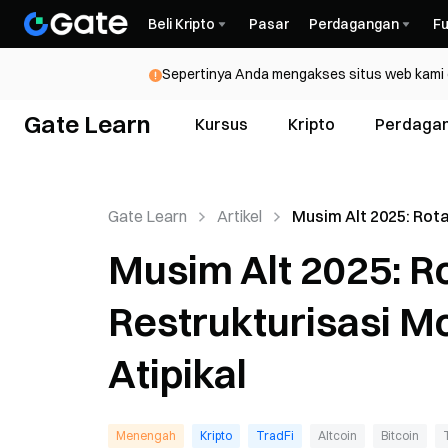
Beli Kripto
Pasar
Perdagangan
Fu
Sepertinya Anda mengakses situs web kami da
Gate Learn
Kursus
Kripto
Perdaga
Gate Learn
Artikel
Musim Alt 2025: Rota
dan Restrukturisasi
Musim Alt 2025: Ro
Pasar Bull yang Atipi
Restrukturisasi Mo
Atipikal
Menengah
Kripto
TradFi
Altcoin
Bitcoin