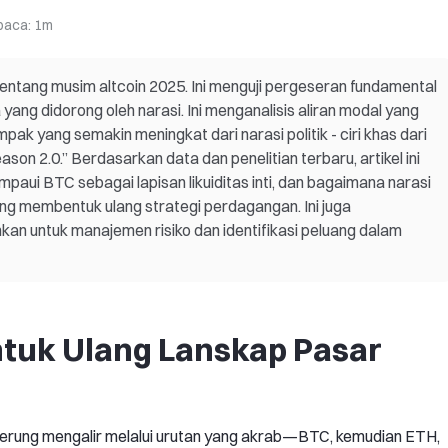
baca
:
1m
ntang musim altcoin 2025. Ini menguji pergeseran fundamental
yang didorong oleh narasi. Ini menganalisis aliran modal yang
ak yang semakin meningkat dari narasi politik - ciri khas dari
on 2.0.” Berdasarkan data dan penelitian terbaru, artikel ini
ui BTC sebagai lapisan likuiditas inti, dan bagaimana narasi
g membentuk ulang strategi perdagangan. Ini juga
an untuk manajemen risiko dan identifikasi peluang dalam
tuk Ulang Lanskap Pasar
enderung mengalir melalui urutan yang akrab—BTC, kemudian ETH,