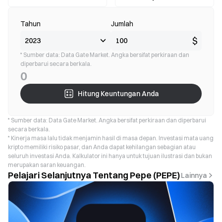
Tahun
Jumlah
$
* Sumber data: Data Gate Market. Angka bersifat perkiraan dan
diperbarui secara berkala.
0
Hitung Keuntungan Anda
* Sumber data: Data Gate Market. Angka bersifat perkiraan dan diperbarui
secara berkala.
* Kinerja masa lalu tidak menjamin hasil di masa depan. Investasi mata uang
kripto memiliki risiko pasar, dan Anda dapat kehilangan sebagian atau
seluruh investasi Anda. Kalkulator ini hanya untuk tujuan ilustrasi dan bukan
merupakan saran keuangan.
Pelajari Selanjutnya Tentang Pepe (PEPE)
Lainnya