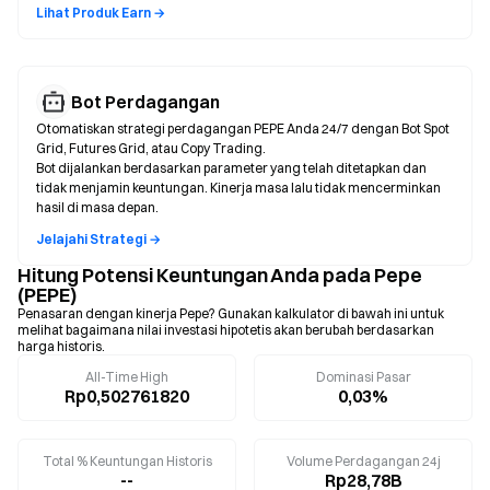
Lihat Produk Earn →
Bot Perdagangan
Otomatiskan strategi perdagangan PEPE Anda 24/7 dengan Bot Spot
Grid, Futures Grid, atau Copy Trading.
Bot dijalankan berdasarkan parameter yang telah ditetapkan dan
tidak menjamin keuntungan. Kinerja masa lalu tidak mencerminkan
hasil di masa depan.
Jelajahi Strategi →
Hitung Potensi Keuntungan Anda pada Pepe
(PEPE)
Penasaran dengan kinerja Pepe? Gunakan kalkulator di bawah ini untuk
melihat bagaimana nilai investasi hipotetis akan berubah berdasarkan
harga historis.
All-Time High
Dominasi Pasar
Rp0,502761820
0,03%
Total % Keuntungan Historis
Volume Perdagangan 24j
--
Rp28,78B