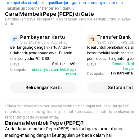
dompet eksternal
, harap
pastikan jaringan dan alamatnya benar
dan
lakukan uji coba transfer terlebih dahulu.
Cara Membeli Pepe (PEPE) di Gate
Bandingkan biaya, kecepatan, dan batasan. Pilih opsi terbaik untuk wilayah
Anda.
Pembayaran Kartu
Transfer Bank
Visa, Mastercard, Apple Pay
SEPA, SWIFT, FPS, dll.
Beli langsung dengan kartu Anda—
Ideal untuk pembelian dalam 
tidak perlu pendanaan awal. Dijamin
besar melalui bank transfer. W
oleh penyedia PCI-DSS.
pemrosesan tergantung pada 
Sekitar 1–5%*
Rendah / Nol (b
Biaya
Biaya
tergantu
Biasanya dalam beberapa
Kecepatan
1–3 hari kerja (b
Kecepatan
menit
Beli dengan Kartu
Setoran fiat
* Biaya dan kecepatan merupakan estimasi dan dapat berubah. Harga P2P
ditentukan oleh masing-masing penjual. Ketersediaan metode pembayaran
tergantung pada wilayah Anda.
Dimana Membeli Pepe (PEPE)?
Anda dapat membeli Pepe (PEPE) melalui tiga saluran utama,
masing-masing dengan keunggulan berbeda dalam hal