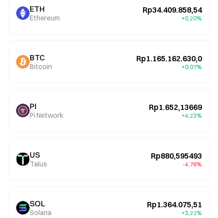
ETH
Rp34.409.858,54
Ethereum
+0,20%
BTC
Rp1.165.162.630,0
Bitcoin
+0,07%
PI
Rp1.652,13669
Pi Network
+4,23%
US
Rp880,595493
Talus
-4,76%
SOL
Rp1.364.075,51
Solana
+3,21%