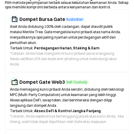
Pilih metode penyimpanan terbaik sesuai kebutuhan keamanan Anda. Setiap
opsi memiliki kompromi berbeda antara kenyamanan dan kontrol.
Dompet Bursa Gate
Kustodian
Aset Anda didukung 100% oleh cadangan, dapat diaudit publik
melalui Merkle Tree. Gate mengelola kunci pribadi atas nama Anda,
menjadikannya opsi paling nyaman untuk perdagangan aktif dan
pemulihan akun.
Terbaik Untuk:
Perdagangan Harian, Staking & Earn
*
Catatan: Anda tidak mengontrol kunci pribadi secara langsung.
Selalu aktifkan 2FA dan kode anti-phishing untuk melindungi akun
Anda.
Dompet Gate Web3
Self-Custody
Anda memegang kunci pribadi Anda sendiri, didukung oleh teknologi
MPC (Multi-Party Computation) untuk keamanan yang lebih tinggi.
Akses aplikasi DeFi, swap token, dan berinteraksi dengan dApp
langsung dari dompet Anda.
Terbaik Untuk:
Akses DeFi & Kontrol Jangka Panjang
*
Catatan: Anda sepenuhnya bertanggung jawab atas kunci Anda. Jika
hilang, aset tidak dapat dipulihkan oleh Gate atau siapa pun.