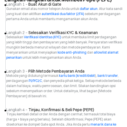
Langkah 1 –
Buat Akun di Gate
Gunakan email atau nomor telepon Anda untuk
daftar akun
. Atur kata sandi
yang kuat dan aktifkan
autentikasi dua faktor (2FA)
sebelum perdagangan
pertama Anda untuk membantu mengamankan akun Anda.
Langkah 2 –
Selesaikan Verifikasi KYC & Keamanan
Selesaikan
Verifikasi Identitas (KYC)
untuk membuka limit perdagangan
yang lebih tinggi dan pembayaran yang lebih banyak. Persyaratan verifikasi
mungkin berbeda menurut wilayah dan metode pembayaran. Kami
menyarankan untuk menyiapkan
kode anti-phishing
dan
allowlist alamat
penarikan
untuk lebih mengamankan akun Anda.
Langkah 3 –
Pilih Metode Pembayaran Anda
Metode yang didukung termasuk
kartu bank (kredit/debit
),
bank transfer
,
perdagangan
P2P/C2C
, dan penyedia pihak ketiga. Setiap metode berbeda
dalam hal biaya, waktu pemrosesan, dan limit. Silakan bandingkan opsi
sebelum menempatkan order. Untuk detailnya, lihat bagian [Metode
Pembayaran] di bawah ini.
Langkah 4 –
Tinjau, Konfirmasi & Beli Pepe (PEPE)
Tinjau kembali detail order Anda dengan cermat, termasuk total biaya
(harga + biaya yang berlaku). Setelah dikonfirmasi, Pepe (PEPE) akan
disetorkan ke dompet Gate spot Anda. Jika Anda perlu
menarik dana ke