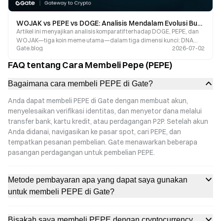
WOJAK vs PEPE vs DOGE: Analisis Mendalam Evolusi Budaya Meme Coin dan Siklus Hidupnya
Artikel ini menyajikan analisis komparatif terhadap DOGE, PEPE, dan
WOJAK—tiga koin meme utama—dalam tiga dimensi kunci: DNA
Gate.blog
2026-07-02
budaya, struktur komunitas, dan siklus pasar. Kami membahas proyek
mana di antara ketiganya yang saat ini memiliki nilai terbesar sebagai
FAQ tentang Cara Membeli Pepe (PEPE)
aset budaya.
Bagaimana cara membeli PEPE di Gate?
Anda dapat membeli PEPE di Gate dengan membuat akun,
menyelesaikan verifikasi identitas, dan menyetor dana melalui
transfer bank, kartu kredit, atau perdagangan P2P. Setelah akun
Anda didanai, navigasikan ke pasar spot, cari PEPE, dan
tempatkan pesanan pembelian. Gate menawarkan beberapa
pasangan perdagangan untuk pembelian PEPE.
Metode pembayaran apa yang dapat saya gunakan
untuk membeli PEPE di Gate?
Bisakah saya membeli PEPE dengan cryptocurrency