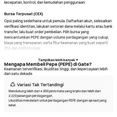
kecepatan, kontrol, dan kemudahan penggunaan.
Bursa Terpusat (CEX)
Opsi paling sederhana untuk pemula. Daftarkan akun, selesaikan
verifikasi identitas, lakukan setoran dana melalui kartu atau bank
transfer, lalu buat order pembelian. Pilih bursa yang
mencantumkan PEPE dengan volume perdagangan yang cukup,
biaya yang transparan, serta fitur keamanan yang kuat seperti
2FA dan cold storage.
Dompet Kripto
Mengapa Membeli Pepe (PEPE) di Gate?
Untuk pengguna yang memprioritaskan self-custody. Dompet
Keamanan terverifikasi, likuiditas tinggi, dan kepercayaan lebih
dari satu dekade.
non-kustodian memungkinkan Anda menyimpan kunci pribadi
sendiri dan melakukan swap token langsung di dalam antarmuka
Variasi Tak Tertandingi
dompet. Beberapa dompet juga mendukung fiat on-ramp,
sehingga Anda dapat membeli PEPE menggunakan kartu kredit
Mendukung lebih dari 4.900 jenis mata uang kripto dan lebih dari
2.220 pasangan perdagangan.
tanpa harus melalui bursa terlebih dahulu. Selalu cadangkan
Likuiditas mendalam untuk perdagangan PEPE dengan spread yang
seed phrase Anda dengan aman dan verifikasi alamat kontrak
ketat.
sebelum mengonfirmasi transaksi apa pun.