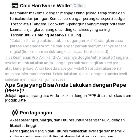
Cold Hardware Wallet
Offline
Keamanan maksimal dengan menjaga kunci pribadi tetap offline dan
terisolasi dari jaringan. Kompatibel dengan perangkat seperti Ledger,
Trezor, atau Tangem. Cocok untuk pengguna yang memprioritaskan
keamanan jangka panjang dibandingkan akses yang sering.
Terbaik Untuk:
Holding Besar & HODLing
*
Catatan: Kurang praktis untuk perdagangan aktif. Cadangkan seed
phrase Anda secara offline dan jangan pernah menyimpannya secara
digital (tidak dalam bentuk tangkapan layar, tidak di cloud).
Tips Keamanan Pro: Aktifkan 2FA (misalnya Google Authenticator) segera
setelah membuat akun Anda. Jangan pernah membagikan seed phrase
atau kunci pribadi Anda kepada siapa pun—staff Gate tidak akan pernah
meminta informasi tersebut. Selalu lakukan uji coba dengan transfer kecil
sebelum memindahkan jumlah besar.
Apa Saja yang Bisa Anda Lakukan dengan Pepe
(PEPE)?
Jelajahi apa saja yang bisa Anda lakukan dengan PEPE di seluruh ekosistem
produk Gate.
Perdagangan
Akses pasar Spot, Margin, dan Futures untuk pasangan PEPE dengan
likuiditas tinggi.
Perdagangan Margin dan Futures melibatkan leverage dan memiliki
risiko kerugian yang lebih tinggi. Hanya lakukan perdagangan