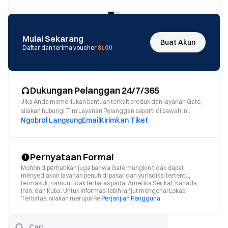
Mulai Sekarang
Buat Akun
Daftar dan terima voucher
$100
Dukungan Pelanggan 24/7/365
Jika Anda memerlukan bantuan terkait produk dan layanan Gate,
silakan hubungi Tim Layanan Pelanggan seperti di bawah ini.
Ngobrol Langsung
Email
Kirimkan Tiket
Pernyataan Formal
Mohon diperhatikan juga bahwa Gate mungkin tidak dapat
menyediakan layanan penuh di pasar dan yurisdiksi tertentu,
termasuk, namun tidak terbatas pada, Amerika Serikat, Kanada,
Iran, dan Kuba. Untuk informasi lebih lanjut mengenai Lokasi
Terbatas, silakan merujuk ke
Perjanjian Pengguna
.