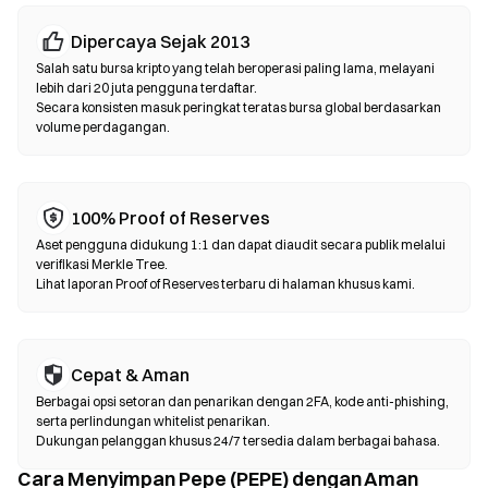
Bursa Terdesentralisasi (DEX)
Dipercaya Sejak 2013
Perdagangkan aset secara peer-to-peer tanpa perantara. DEX
menggunakan smart contract untuk mengeksekusi swap
Salah satu bursa kripto yang telah beroperasi paling lama, melayani
lebih dari 20 juta pengguna terdaftar.
langsung di blockchain—tanpa perlu pendaftaran atau verifikasi
Secara konsisten masuk peringkat teratas bursa global berdasarkan
identitas. Hubungkan dompet yang kompatibel, pilih pasangan
volume perdagangan.
token, atur toleransi slippage, lalu konfirmasi swap. Perlu diingat
bahwa gas fee berlaku, dan harga bisa berbeda dari pasar
terpusat karena kedalaman likuiditas. Sebagian besar aktivitas
DEX terjadi di chain yang kompatibel dengan EVM seperti
100% Proof of Reserves
Ethereum, BNB Chain, dan Polygon.
Aset pengguna didukung 1:1 dan dapat diaudit secara publik melalui
verifikasi Merkle Tree.
Lihat laporan Proof of Reserves terbaru di halaman khusus kami.
Cepat & Aman
Berbagai opsi setoran dan penarikan dengan 2FA, kode anti-phishing,
serta perlindungan whitelist penarikan.
Dukungan pelanggan khusus 24/7 tersedia dalam berbagai bahasa.
Cara Menyimpan Pepe (PEPE) dengan Aman