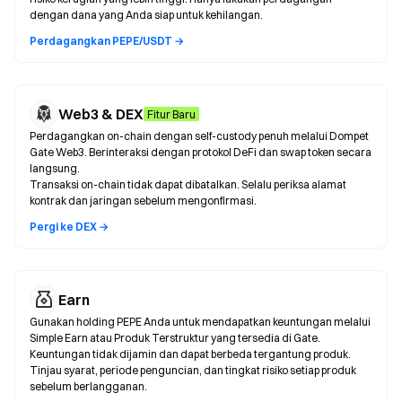
dengan dana yang Anda siap untuk kehilangan.
Perdagangkan PEPE/USDT →
Web3 & DEX
Fitur Baru
Perdagangkan on-chain dengan self-custody penuh melalui Dompet
Gate Web3. Berinteraksi dengan protokol DeFi dan swap token secara
langsung.
Transaksi on-chain tidak dapat dibatalkan. Selalu periksa alamat
kontrak dan jaringan sebelum mengonfirmasi.
Pergi ke DEX →
Earn
Gunakan holding PEPE Anda untuk mendapatkan keuntungan melalui
Simple Earn atau Produk Terstruktur yang tersedia di Gate.
Keuntungan tidak dijamin dan dapat berbeda tergantung produk.
Tinjau syarat, periode penguncian, dan tingkat risiko setiap produk
sebelum berlangganan.