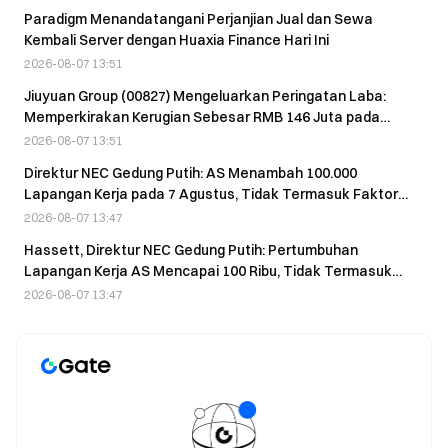
Paradigm Menandatangani Perjanjian Jual dan Sewa
Kembali Server dengan Huaxia Finance Hari Ini
2026-08-07 13:51
Jiuyuan Group (00827) Mengeluarkan Peringatan Laba:
Memperkirakan Kerugian Sebesar RMB 146 Juta pada
Semester I 2026, Turun RMB 40 Juta dari Tahun Sebelumnya
2026-08-07 13:51
Direktur NEC Gedung Putih: AS Menambah 100.000
Lapangan Kerja pada 7 Agustus, Tidak Termasuk Faktor
Pemerintah dan Piala Dunia
2026-08-07 13:47
Hassett, Direktur NEC Gedung Putih: Pertumbuhan
Lapangan Kerja AS Mencapai 100 Ribu, Tidak Termasuk
Pekerja Pemerintah dan Dampak Piala Dunia
2026-08-07 13:47