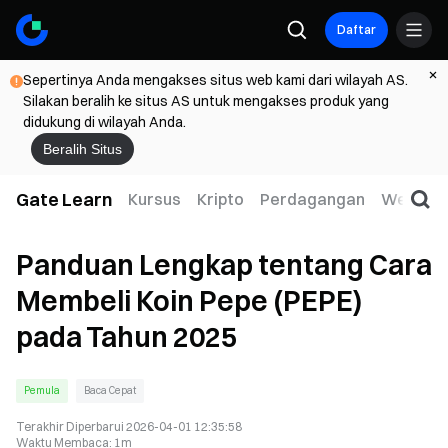
Daftar
Sepertinya Anda mengakses situs web kami dari wilayah AS.
Silakan beralih ke situs AS untuk mengakses produk yang
didukung di wilayah Anda.
Beralih Situs
Gate Learn
Kursus
Kripto
Perdagangan
Web3
Panduan Lengkap tentang Cara
Membeli Koin Pepe (PEPE)
pada Tahun 2025
Pemula
Baca Cepat
Terakhir Diperbarui
2026-04-01 12:35:58
Waktu Membaca
:
1m