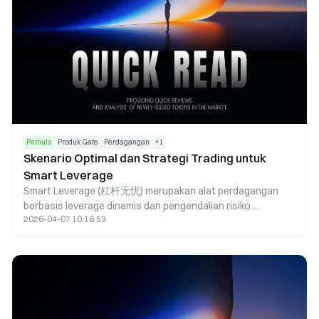
Pemula
Produk Gate
Perdagangan
+
1
Skenario Optimal dan Strategi Trading untuk
Smart Leverage
Smart Leverage (杠杆无忧) merupakan alat perdagangan
berbasis leverage dinamis dan pengendalian risiko
2026-04-07 10:16:53
otomatis, dengan efektivitas yang sangat bergantung pada
kondisi pasar serta cara penggunaan. Di pasar yang sedang
tren, Smart Leverage mampu memperbesar keuntungan
dengan mengikuti tren utama. Di pasar sideways,
mekanisme rebalancing dinamisnya berfungsi mengurangi
risiko. Untuk perdagangan jangka pendek, alat ini
meningkatkan efisiensi modal. Smart Leverage juga dapat