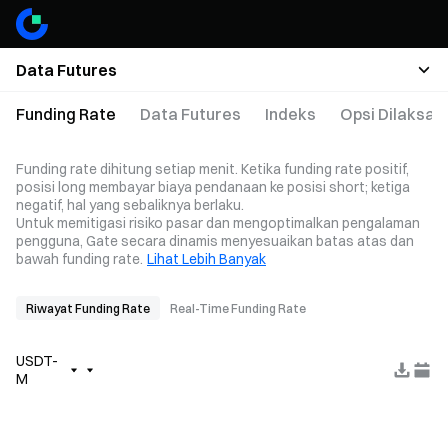
Data Futures
Funding Rate
Data Futures
Indeks
Opsi Dilaksa
Funding rate dihitung setiap menit. Ketika funding rate positif,
posisi long membayar biaya pendanaan ke posisi short; ketiga
negatif, hal yang sebaliknya berlaku.
Untuk memitigasi risiko pasar dan mengoptimalkan pengalaman
pengguna, Gate secara dinamis menyesuaikan batas atas dan
bawah funding rate.
Lihat Lebih Banyak
Riwayat Funding Rate
Real-Time Funding Rate
USDT-
M