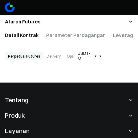
Aturan Futures
Detail Kontrak
Parameter Perdagangan
Leverage 
USDT-
Perpetual Futures
Delivery
Opsi
M
Tentang
Tentang Kami
Produk
Karier
P2P
Layanan
Ruang berita
Perdagangan Konversi & Blok