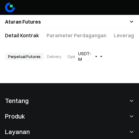
Aturan Futures
Detail Kontrak
Parameter Perdagangan
Leverage 
USDT-
Perpetual Futures
Delivery
Opsi
M
Tentang
Tentang Kami
Produk
Karier
P2P
Layanan
Ruang berita
Perdagangan Konversi & Blok