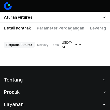
Aturan Futures
Detail Kontrak
Parameter Perdagangan
Leverage 
USDT-
Perpetual Futures
Delivery
Opsi
M
Tentang
Tentang Kami
Produk
Karier
P2P
Layanan
Ruang berita
Perdagangan Konversi & Blok