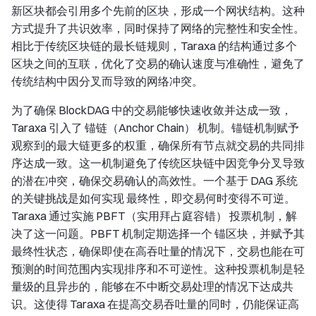
新区块都会引用多个先前的区块，形成一个网状结构。这种
方式提升了共识效率，同时保持了网络的完整性和安全性。
相比于传统区块链的最长链规则，Taraxa 的结构通过多个
区块之间的互联，优化了交易的确认速度与准确性，避免了
传统结构中因分叉而导致的网络冲突。
为了确保 BlockDAG 中的交易能够快速收敛并达成一致，
Taraxa 引入了 锚链（Anchor Chain） 机制。锚链机制赋予
观察到的最大链更多的权重，确保所有节点就交易的共同排
序达成一致。这一机制避免了传统区块链中因竞争分叉导致
的潜在冲突，确保交易确认的高效性。一个基于 DAG 系统
的关键挑战是如何实现 最终性，即交易何时变得不可逆。
Taraxa 通过实施 PBFT（实用拜占庭容错） 投票机制，解
决了这一问题。PBFT 机制定期选择一个 锚区块，并赋予其
最终性状态，确保即使在高吞吐量的情况下，交易也能在可
预测的时间范围内实现排序和不可逆性。这种投票机制是轻
量级的且异步的，能够在不中断交易处理的情况下达成共
识。这使得 Taraxa 在提高交易吞吐量的同时，仍能保证高