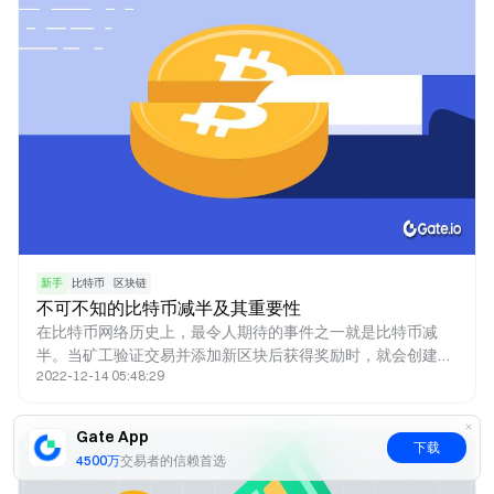
新手
比特币
区块链
不可不知的比特币减半及其重要性
在比特币网络历史上，最令人期待的事件之一就是比特币减
半。当矿工验证交易并添加新区块后获得奖励时，就会创建新
2022-12-14 05:48:29
的比特币。新铸造的比特币就是奖励的来源。比特币减半减少
了矿工的奖励，因此新比特币进入流通的速度也减半。人们认
为减半事件对网络以及比特币的价格产生了重大影响。 法币何
Gate App
时发行取决于政府的决定，而比特币则不同，其发行上限为
下载
4500万
交易者的信赖首选
21,000,000枚。减半是一种调节比特币产量的方法，同时有助